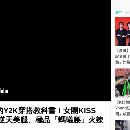
熱門
【多圖】S
記者會
熱」炸
【K社韓
Youn
Y2K穿搭教科書！女團KISS
個」成
場，逆天美腿、極品「螞蟻腰」火辣