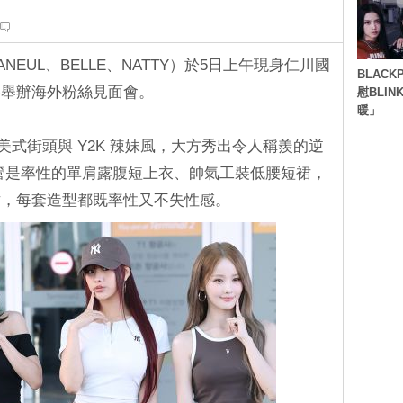
E、HANEUL、BELLE、NATTY）於5日上午現身仁川國
BLACK
谷舉辦海外粉絲見面會。
慰BLI
暖」
美式街頭與 Y2K 辣妹風，大方秀出令人稱羨的逆
管是率性的單肩露腹短上衣、帥氣工裝低腰短裙，
裙，每套造型都既率性又不失性感。