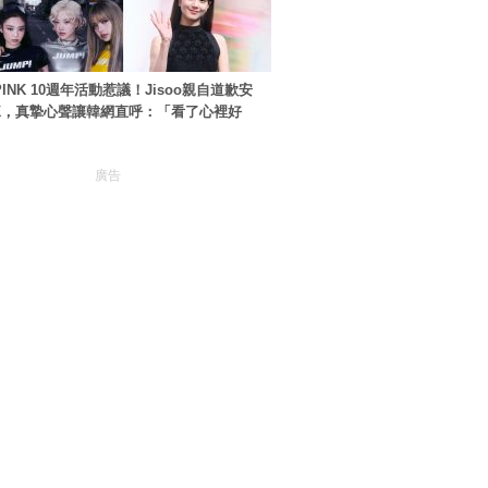
PINK 10週年活動惹議！Jisoo親自道歉安
NK，真摯心聲讓韓網直呼：「看了心裡好
廣告