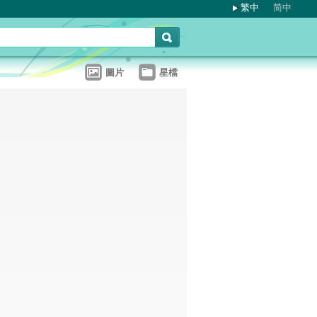
繁中
简中
圖片
星檔