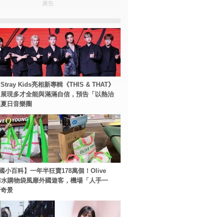
廣告
tray Kids亮相新專輯《THIS & THAT》
！展現多才全能與滿滿自信，預告「以熱治
裂夏日音樂圈
國小百科】一年半狂賣178萬個！Olive
g防水購物袋風靡外國遊客，機場「人手一
新奇景