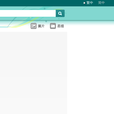
繁中
简中
圖片
星檔