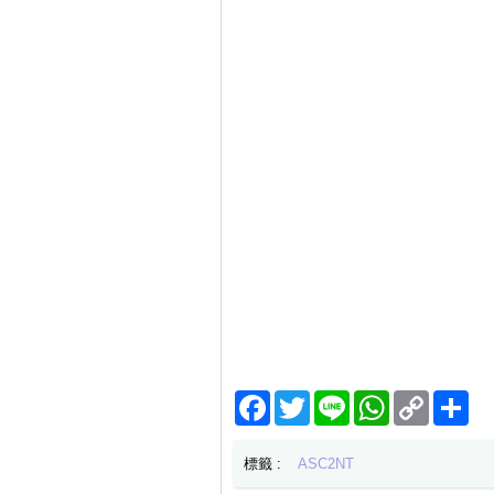
Facebook
Twitter
Line
WhatsApp
Copy
分
Link
享
標籤 :
ASC2NT