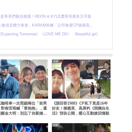
LE是哥哥們親自挑選！REON & KYLE讚哥哥善良又可靠
T仁俊坦言體力有差，KARAM笑稱「公司角度CP值很高」
ing Tomorrow》〈LOVE ME DO〉〈Beautiful girl〉
綜藝
真咖啡車一次照顧兩位「前男
《請回答1988》CP私下竟是16年
！對南宮珉喊「要抱抱」，還
好友！柳惠英、高庚杓《我獨自生
提醒金大明：別忘了你新婚
活》預告公開，暖心互動掀回憶殺
韓劇