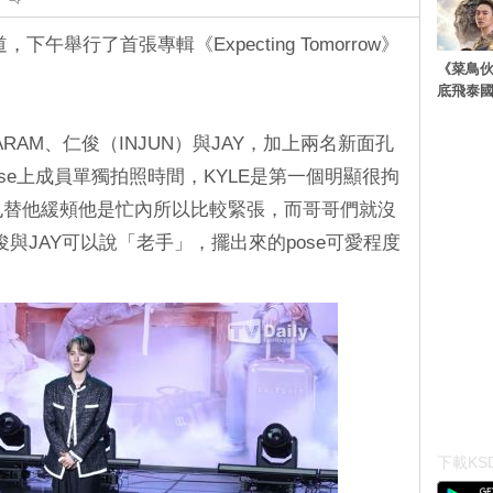
下午舉行了首張專輯《Expecting Tomorrow》
《菜鳥
底飛泰
ARAM、仁俊（INJUN）與JAY，加上兩名新面孔
case上成員單獨拍照時間，KYLE是第一個明顯很拘
，也替他緩頰他是忙內所以比較緊張，而哥哥們就沒
俊與JAY可以說「老手」，擺出來的pose可愛程度
下載KSD