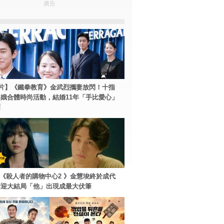
廣告
片】《鐵拳教育》金武烈攜妻放閃！十指
娥合體時尚活動，結婚11年「手比愛心」
爾
ey+《殺人者的購物中心2 》金慧埈終於成代
周迎大結局「他」出現成最大伏筆