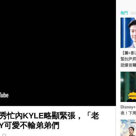
熱門
【圖+影
緊扣尹昇
甜爆首
Disn
表！下
首秀忙內KYLE略顯緊張，「老
AY可愛不輸弟弟們