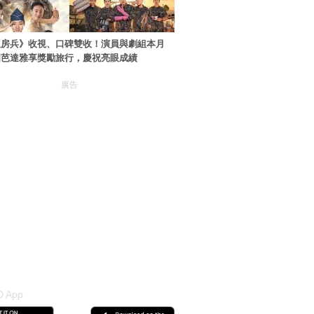
伙房兵》收視、口碑雙收！演員與劇組本月
國芭達雅享獎勵旅行，慶祝亮眼成績
廣告
 App