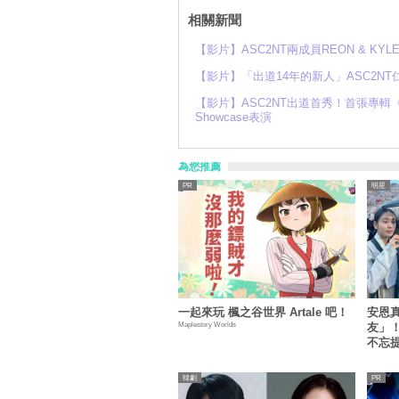
相關新聞
【影片】ASC2NT兩成員REON & KY
【影片】「出道14年的新人」ASC2N
【影片】ASC2NT出道首秀！首張專輯《Expect
Showcase表演
為您推薦
明星
一起來玩 楓之谷世界 Artale 吧！
安恩
Maplestory Worlds
友」
不忘
XD
韓劇