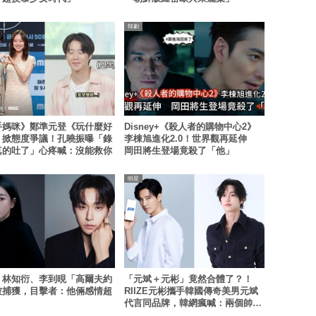
韓劇
手媽咪》鄭準元登《玩什麼好
Disney+《殺人者的購物中心2》
》掀態度爭議！孔曉振曝「錄
李棟旭進化2.0！世界觀再延伸
真的吐了」心疼喊：沒能救你
岡田將生登場竟殺了「他」
明星
！林知衍、李到晛「高爾夫約
「元斌＋元彬」竟然合體了？！
被捕獲，目擊者：他倆感情超
RIIZE元彬攜手韓國傳奇美男元斌
代言同品牌，韓網瘋喊：兩個帥哥
來了！