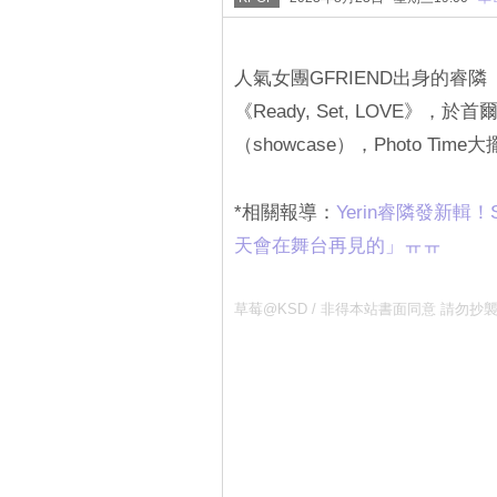
人氣女團GFRIEND出身的睿隣
《Ready, Set, LOVE》，於首
（showcase），Photo Tim
*相關報導：
Yerin睿隣發新輯！
天會在舞台再見的」ㅠㅠ‎
草莓@KSD / 非得本站書面同意 請