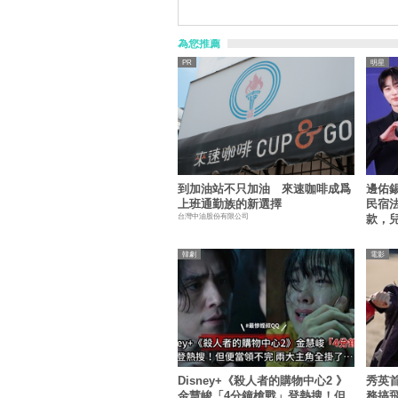
為您推薦
明星
到加油站不只加油 來速咖啡成爲
邊佑
上班通勤族的新選擇
民宿
台灣中油股份有限公司
款，
韓劇
電影
Disney+《殺人者的購物中心2 》
秀英
金慧峻「4分鐘槍戰」登熱搜！但
務搞