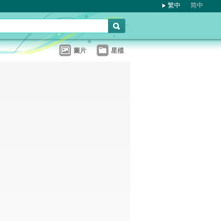
繁中
简中
圖片
星檔