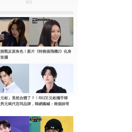
廣告
挑戰反派角色！新片《特務搞飛機2》化身
團首腦
元彬」竟然合體了？！RIIZE元彬攜手韓
美男元斌代言同品牌，韓網瘋喊：兩個帥哥