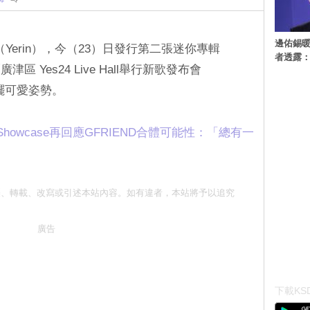
邊佑錫
（Yerin），今（23）日發行第二張迷你專輯
者透露
爾廣津區 Yes24 Live Hall舉行新歌發布會
e大擺可愛姿勢。
Showcase再回應GFRIEND合體可能性：「總有一
勿抄襲、轉載、改寫或引述本站內容。如有違者，本站將予以追究
廣告
下載KSD