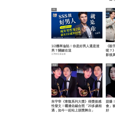
明星
1/2機率淪陷！你是好男人還是渣
《殺
男？關鍵在這
呢？
台灣癌症基金會
影後
明星
明星
朱宇宰《青龍系列大獎》得獎後感
甜爆
性發文！曬邊佑錫合照「20多歲相
會」
遇，如今一起站上頒獎舞台」
好