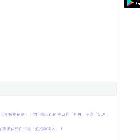
END十周年特別企劃」！開心說自己的生日是「包月」不是「趴月」
！拍胸脯保證自己是「煮泡麵達人」！