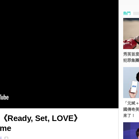
熱門
秀英首度
犯罪集
「元斌＋
國傳奇
來了！
eady, Set, LOVE》
ime
莓