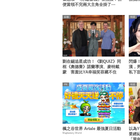
便當領不完兩大主角全掛了⋯
綜藝
明星
劉在錫追星成功！《劉QUIZ》同
閃爆！
框《奧德賽》諾蘭導演、麥特戴
漢，
蒙 害羞比YA幸福笑容藏不住
私下
明星
楓之谷世界 Artale 最強夏日活動
以為
Maplestory World
要經紀
「當