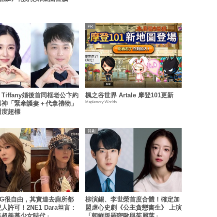
Tiffany婚後首同框老公卞約
楓之谷世界 Artale 摩登101更新
Maplestory Worlds
男神「緊牽護妻＋代拿禮物」
甜度超標
韓劇
YG很自由，其實連去廁所都
柳演錫、李世榮首度合體！確定加
人許可！2NE1 Dara坦言：
盟虐心史劇《公主貪戀書生》 上演
年超羨慕少女時代」
「朝鮮版羅密歐與茱麗葉」