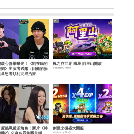
錫暖心善舉曝光！《劉在錫的
楓之谷世界 楓星 阿里山開放
Maplestory World
法則》出演者透露：因他的捐
兒童患者順利完成治療
首度挑戰反派角色！新片《特
創世之楓盛大開服
Maplestory World
飛機2》化身犯罪集團首腦