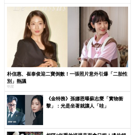
朴信惠、崔泰俊迎二寶倒數！一張照片意外引爆「二胎性
別」熱議
明星
《金特務》孫娜恩曝蘇志燮「實物衝
擊」：光是坐著就讓人「哇」