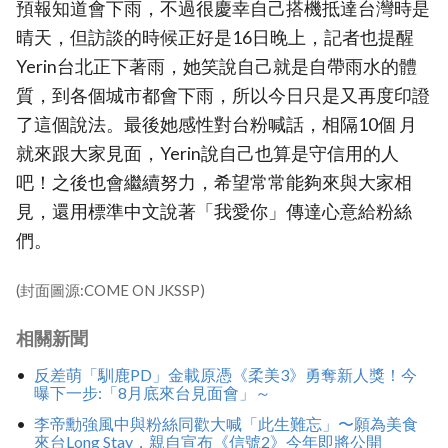
預報知道會下雨，不過很慶幸自己搭機抵達台灣時是
晴天，但訪談的時候正好是16日晚上，記者也提醒
Yerin台北正下著雨，她笑說自己就是自帶雨水的體
質，到各個城市都會下雨，所以今日只是又再度印證
了這個說法。最後她感性對台粉喊話，相隔10個 月
就來跟大家見面，Yerin說自己也算是守信用的人
吧！之後也會繼續努力，希望常常能夠來與大家相
見，還用標準中文說著「我愛你」傳達心意給粉絲
們。
(封面圖源:COME ON JKSSP)
相關新聞
反差萌「馴鹿PD」金載原憑《柔美3》勇奪新人獎！今
曝下一步:「8月底來台見面會」～
李帝勳強風中與粉絲同歡大喊「此生難忘」〜願為美食
來台Long Stay，親自宣布《信號2》今年即將公開