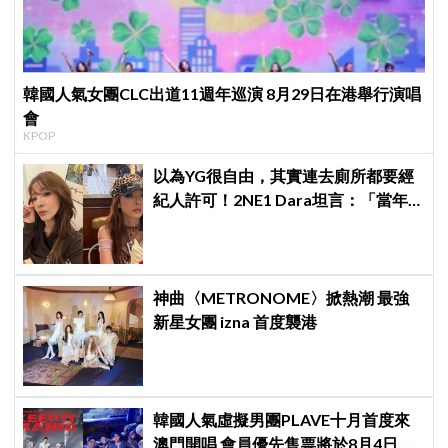
韓國人氣女團CLC出道11週年巡演 8月29日在港舉行演唱
會
KPOP
以為YG很自由，其實連去廁所都要經
紀人許可！2NE1 Dara坦言：「當年
超羨慕少女時代」
神曲〈METRONOME〉掀熱潮 最強
新星女團 izna 首度襲港
韓國人氣虛擬男團PLAVE十月首度來
澳門開唱 會員優先售票將於8月4日開