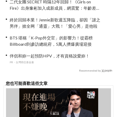
二代女團 SECRET 時隔12年回歸！《Girls on
Fire》出身豫彬加入成新成員，網震驚：年齡差太
大了吧
終於回歸本業！Jennie新歌週五降臨，卻因「謎之
男伴」掀全网「通靈」大戰！「愛心男」是他啦
BTS 堪稱「K-Pop外交官」的影響力！從霸榜
Billboard到參訪總統府，5萬人擠爆廣場迎接
伴侶和妳一起預防HPV，才有資格說愛妳！
PR・台灣癌症基金會
Recommended by
您也可能喜歡這些文章