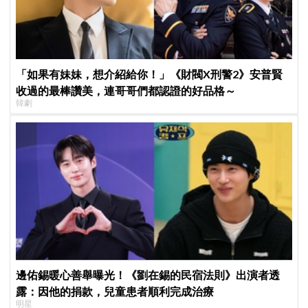
「如果有妹妹，想介紹給你！」《財閥X刑警2》安普賢
收過的最棒讚美，連哥哥們都認證的好品格～
韓劇
邊佑錫暖心善舉曝光！《劉在錫的民宿法則》出演者透
露：因他的捐款，兒童患者順利完成治療
明星