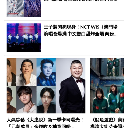
始 公開售票將於8月5日發售
王子裝閃亮現身！NCT WISH 澳門場
演唱會爆滿 中文告白甜炸全場 向粉絲
高呼「我愛你們」
人氣綜藝《大逃脫》新一季卡司曝光！
《魷魚遊戲》美國
「元老成員」金鍾旼＆神童回歸，
導演大衛芬奇退出