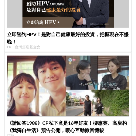
立即諮詢HPV！是對自己健康最好的投資，把握現在不嫌
晚！
PR・台灣癌症基金會
《請回答1988》CP私下竟是16年好友！柳惠英、高庚杓
《我獨自生活》預告公開，暖心互動掀回憶殺
綜藝