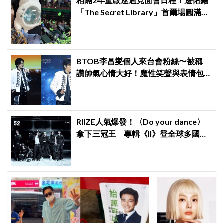
相隔2年重啟巡迴見面會日程！邊佑錫
「The Secret Library」首爾場圓滿結
束，見粉絲四葉草應援淚眼汪汪
BTOB李昌燮個人來台會粉絲〜被稱
讚帥氣心情大好！魔性笑聲與表情包
大放送
RIIZE人氣爆發！〈Do your dance〉
拿下三冠王 專輯《II》登全球多國排
行榜冠軍