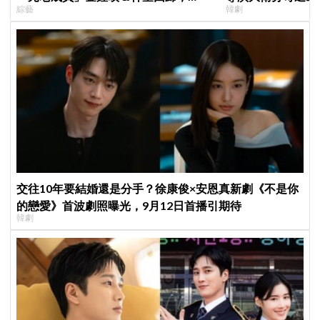
綜藝
韓劇
SEVENTEEN 勝寛驚喜加盟，姜鎬童缺
聞也破局
席成最大焦點
交往10年要結婚還是分手？徐康俊×安恩真新劇《不是你
的戀愛》首波劇照曝光，9月12日首播引期待
韓劇