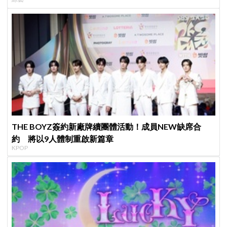
THE BOYZ簽約新廠牌續團體活動！成員NEW缺席合
約 將以9人體制重啟新篇章
KPOP