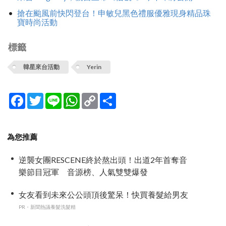
搶在颱風前快閃登台！申敏兒黑色禮服優雅現身精品珠
寶時尚活動
標籤
韓星來台活動
Yerin
Facebook
Twitter
Line
WhatsApp
Copy
分
Link
享
為您推薦
逆襲女團RESCENE終於熬出頭！出道2年首奪音
樂節目冠軍 音源榜、人氣雙雙爆發
女友看到未來公公頭頂後驚呆！快買養髮給男友
PR・新聞熱議養髮洗髮精