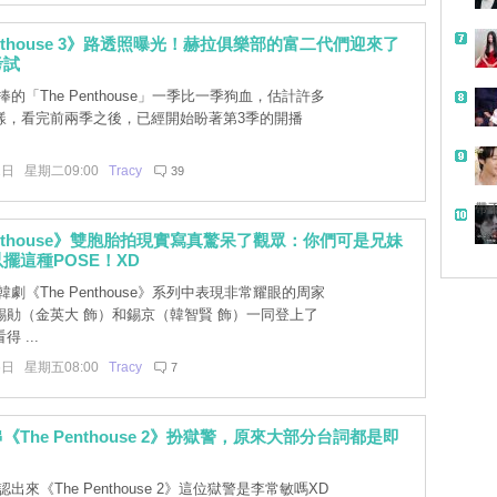
enthouse 3》路透照曝光！赫拉俱樂部的富二代們迎來了
考試
的「The Penthouse」一季比一季狗血，估計許多
樣，看完前兩季之後，已經開始盼著第3季的開播
1日 星期二09:00
Tracy
39
帶
Penthouse》雙胞胎拍現實寫真驚呆了觀眾：你們可是兄妹
擺這種POSE！XD
劇《The Penthouse》系列中表現非常耀眼的周家
錫勛（金英大 飾）和錫京（韓智賢 飾）一同登上了
 ...
6日 星期五08:00
Tracy
7
The Penthouse 2》扮獄警，原來大部分台詞都是即
出來《The Penthouse 2》這位獄警是李常敏嗎XD