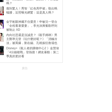
嗎？
瘦到驚人！秀智「紅色馬甲裙」勒出螞
蟻腰，近照曝光網驚：這是真人嗎？
金宇彬眼神藏不住愛意！申敏兒一登台
「全程看著愛妻」，李光洙興奮歡呼到
被制止 XD
內向社恐還是沒誠意？《殺手媽咪》男
主鄭準元登《玩什麼好呢？》「消極冷
淡」被罵爆，劉在錫、孔曉振狂救場也
不動
Disney+《殺人者的購物中心2 》金慧埈
「4分鐘槍戰」登熱搜！網友暴動：第二
季真的更好看
廣告