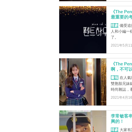
《The P
最重要的
韓劇
備受追捧
人和小編一
了。
2021年5月1
《The 
啊，不可以
畫報
在人氣韓
雙胞胎兄妹
時尚雜誌，看得
2021年4月1
李常敏客串《
興的！
韓劇
大家有認