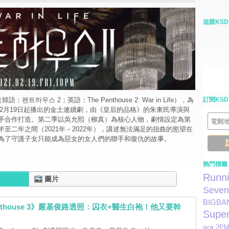
追蹤KSD
（韓語：펜트하우스 2；英語：The Penthouse 2: War in Life），為
訂閱KSD
1年2月19日起播出的金土連續劇，由《皇后的品格》的朱東民導演與
手合作打造。第二季以吳允熙（柳真）為核心人物，劇情設定為第
至二年之間（2021年－2022年），講述無法滿足的扭曲的慾望在
為了守護子女只能成為惡女的女人們的聯手和復仇的故事。
熱門標籤
Runn
圖片
Seven
BIGBA
enthouse 3》嚴基俊路透照：囚衣+醫生白袍！他又要幹
Super
ara
2P