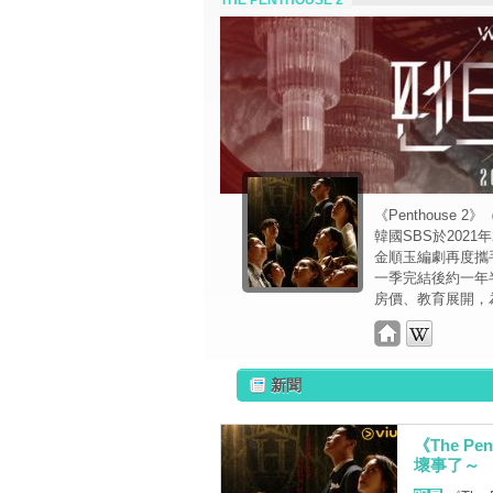
THE PENTHOUSE 2
《Penthouse 2》
韓國SBS於202
金順玉編劇再度攜
一季完結後約一年半
房價、教育展開，
新聞
《The P
壞事了～