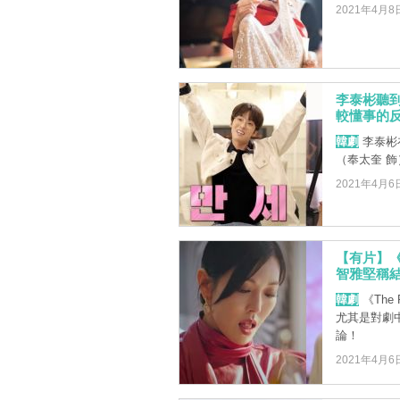
2021年4月8
李泰彬聽到
較懂事的反
韓劇
李泰彬在
（奉太奎 
2021年4月6
【有片】《T
智雅堅稱
韓劇
《The
尤其是對劇
論！
2021年4月6