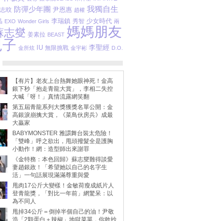
防彈少年團
我獨自生
尹恩惠
志旼
趙權
李瑞鎮
少女時代
晶
秀智
EXO
Wonder Girls
兩
媽媽朋友
蘇志燮
姜素拉
BEAST
兒子
李聖經
IU
無限挑戰
金所炫
金宇彬
D.O.
【有片】老友上台熱舞她眼神死！金高
銀下秒「抱走青龍大賞」，李相二失控
大喊「呀！」真情流露網笑翻
第五屆青龍系列大獎獲獎名單公開：金
高銀淚崩擒大賞，《菜鳥伙房兵》成最
大贏家
BABYMONSTER 雅譞舞台裝太危險！
「雙峰」呼之欲出，甩頭撥髮全是護胸
小動作！網：造型師出來謝罪
《金特務：本色回歸》蘇志燮難得談愛
妻趙銀政！「希望她以自己的名字生
活」一句話展現滿滿尊重與愛
甩肉17公斤大變樣！金敏荷瘦成紙片人
登青龍獎，「對比一年前」網驚呆：以
為不同人
甩掉34公斤＝倒掉半個自己的油！尹敬
浩「2顆蛋白＋辣椒」地獄菜單，你敢抄