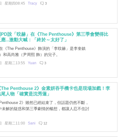
日 星期四08:45
Tracy
3
PD說「旼赫」在《The Penthouse》第三季會變得比
應...激動大喊：「終於～太好了」
《The Penthouse》飾演的「李旼赫」是李奎鎮
飾）和高尚雅（尹周熙 飾）的兒子。
日 星期二13:55
Yuan
3
he Penthouse 2》金素妍吞手機卡也是現場加戲！李
結尾人物「確實是沈秀蓮」
 Penthouse 2》雖然已經結束了，但話題仍然不斷，
中未解的疑惑和第三季劇情的暢想，都讓人忍不住討
日 星期二11:00
Sani
12