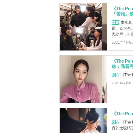
《The P
「雪雅」
韓劇
由柳真
慶、奉太奎、尹
大結局，不過. 
2021年4月8
《The P
絲：我看
明星
《The
2021年4月8
《The P
明星
《The
真的太吸睛