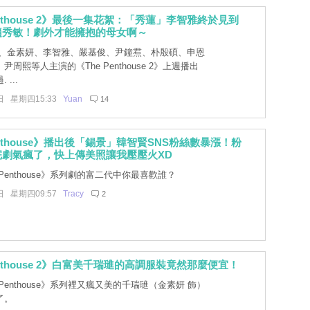
enthouse 2》最後一集花絮：「秀蓮」李智雅終於見到
趙秀敏！劇外才能擁抱的母女啊～
、金素妍、李智雅、嚴基俊、尹鐘焄、朴殷碩、申恩
周熙等人主演的《The Penthouse 2》上週播出
...
日 星期四15:33
Yuan
14
enthouse》播出後「錫景」韓智賢SNS粉絲數暴漲！粉
完劇氣瘋了，快上傳美照讓我壓壓火XD
 Penthouse》系列劇的富二代中你最喜歡誰？
日 星期四09:57
Tracy
2
enthouse 2》白富美千瑞璡的高調服裝竟然那麼便宜！
 Penthouse》系列裡又瘋又美的千瑞璡（金素妍 飾）
了。