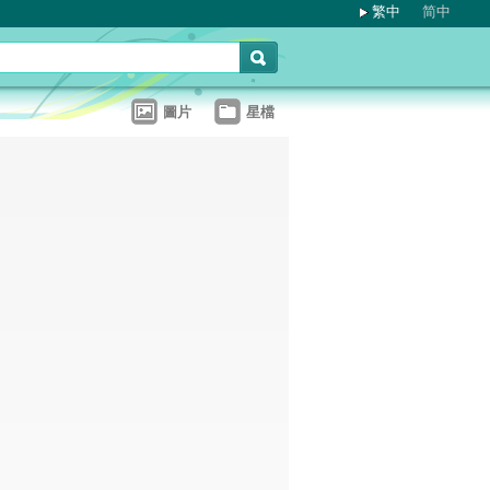
繁中
简中
圖片
星檔