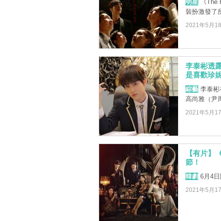
明星
《The
裝扮激發了
2021年5月1
李泰彬透露
是喜歡珍
綜藝
李泰彬在
高尚雅（尹
2021年5月1
【有片】《T
節！
韓劇
6月4日
2021年5月1