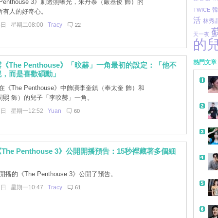
 Penthouse 3》劇透照曝光，朱丹泰（嚴基俊 飾）的
TWICE
韓
所有人的好奇心。
活
林秀
8日 星期二08:00
Tracy
22
天一夜
的
熱門文章
《The Penthouse》「旼赫」一角最初的設定：「他不
妮，而是喜歡碩勳」
《The Penthouse》中飾演李奎鎮（奉太奎 飾）和
周熙 飾）的兒子「李旼赫」一角。
7日 星期一12:52
Yuan
60
he Penthouse 3》公開開播預告：15秒裡藏著多個細
開播的《The Penthouse 3》公開了預告。
7日 星期一10:47
Tracy
61