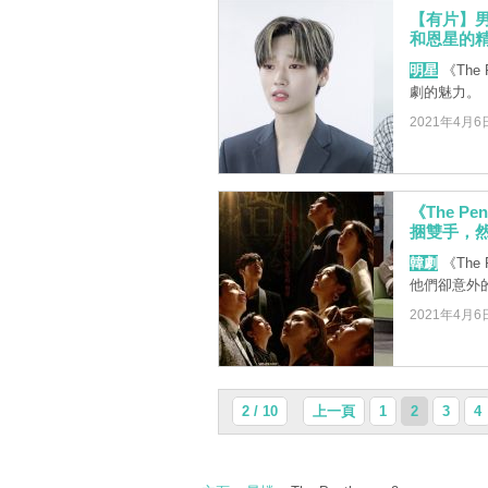
【有片】男團
和恩星的精
明星
《The
劇的魅力。
2021年4月6
《The P
捆雙手，然
韓劇
《The
他們卻意外
2021年4月6
2 / 10
上一頁
1
2
3
4