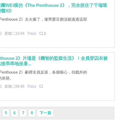
WEi模仿《The Penthouse 2》，完全抓住了千瑞璡
髓XD
 Penthouse 2》太火爆了，連男愛豆都沒能逃過這部
日 星期二10:44
Tracy
2
enthouse 2》片場是《機智的監獄生活》！全員穿囚衣被
後乖乖地坐著...
 Penthouse 2》劇裡全員反派，各個狠心，但戲外的
的呆萌。
日 星期二08:46
Tracy
5
6
7
8
下一頁