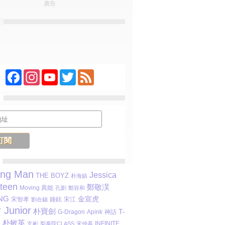
廣告
Facebook
Instagram
YouTube
Twitter
Feed
ing Man
Jessica
THE BOYZ
朴海鎮
teen
鄭敬淏
Moving 異能
孔劉
鄭容和
NG
金宣虎
宋智孝
鐘鉉
宋江
劉在錫
 Junior
朴寶劍
T-
Apink
G-Dragon
神話
朴敏英
M
INFINITE
玄彬
梨泰院CLASS
宋仲基