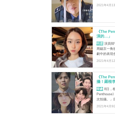
2021年4月1
《The P
演的…」
明星
演員韓智
周錫京一角
劇中的表現也常
2021年4月1
《The P
攝！羅根
韓劇
8日，根
Pentho
次拍攝。」目 
2021年4月9