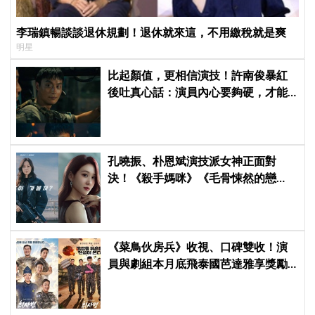
李瑞鎮暢談談退休規劃！退休就來這，不用繳稅就是爽
明星
比起顏值，更相信演技！許南俊暴紅
後吐真心話：演員內心要夠硬，才能
演活別人，因為恐懼讓我更專注
孔曉振、朴恩斌演技派女神正面對
決！《殺手媽咪》《毛骨悚然的戀
愛》掀韓劇收視大戰
《菜鳥伙房兵》收視、口碑雙收！演
員與劇組本月底飛泰國芭達雅享獎勵
旅行，慶祝亮眼成績