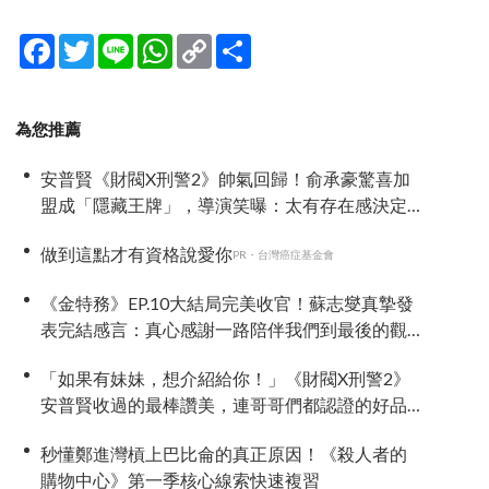
Facebook
Twitter
Line
WhatsApp
Copy
分
Link
享
為您推薦
安普賢《財閥X刑警2》帥氣回歸！俞承豪驚喜加
盟成「隱藏王牌」，導演笑曝：太有存在感決定
提前登場
做到這點才有資格說愛你
PR・台灣癌症基金會
《金特務》EP.10大結局完美收官！蘇志燮真摯發
表完結感言：真心感謝一路陪伴我們到最後的觀
眾
「如果有妹妹，想介紹給你！」《財閥X刑警2》
安普賢收過的最棒讚美，連哥哥們都認證的好品
格～
秒懂鄭進灣槓上巴比侖的真正原因！《殺人者的
購物中心》第一季核心線索快速複習