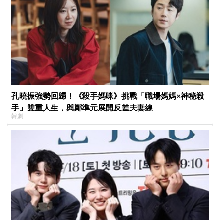
孔曉振強勢回歸！《殺手媽咪》挑戰「職場媽媽×神秘殺
手」雙重人生，與鄭準元展開反差夫妻線
韓劇