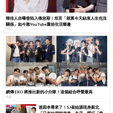
韓佳人自曝曾陷入倦怠期！坦言「就算今天結束人生也沒
關係」如今靠YouTube重拾生活樂趣
明星
網傳 EXO 將推出新的小分隊！這個組合呼聲最高
明星
迷因本尊來了！SJ崔始源現身新北