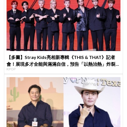
【多圖】Stray Kids亮相新專輯《THIS & THAT》記者
會！展現多才全能與滿滿自信，預告「以熱治熱」炸裂夏
KPOP
日音樂圈