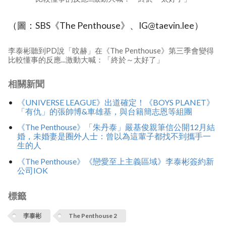
（圖：SBS《The Penthouse》、IG@taevin.lee）
李泰彬聽到PD說「旼赫」在《The Penthouse》第三季會變得
比較懂事的反應...激動大喊：「終於～太好了」
相關新聞
《UNIVERSE LEAGUE》出道確定！《BOYS PLANET》
「有仇」的張帥博&車雄基，與台籍簡志恩等組團
《The Penthouse》「朱丹泰」嚴基俊親筆信公開12月結
婚，未婚妻是圈外人士：曾以為這輩子都找不到攜手一
生的人
《The Penthouse》《戀愛至上主義區域》李泰彬簽約新
公司IOK
標籤
李泰彬
The Penthouse 2