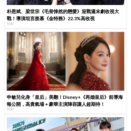
朴恩斌、梁世宗《毛骨悚然的戀愛》迎戰週末劇收視大
戰！導演坦言羨慕《金特務》22.3%高收視
韓劇
申敏兒化身「皇后」美翻！Disney+《再婚皇后》前導海
報公開，高貴氣場＋豪華主演陣容讓人超期待！
韓劇