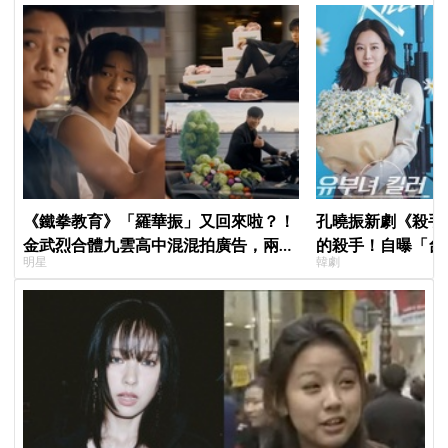
《鐵拳教育》「羅華振」又回來啦？！
孔曉振新劇《殺手
金武烈合體九雲高中混混拍廣告，兩人
的殺手！自曝「台
明星
韓劇
嚇壞反應笑翻劇迷：根本番外篇！
小很多XD