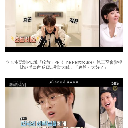
李泰彬聽到PD說「旼赫」在《The Penthouse》第三季會變得
比較懂事的反應...激動大喊：「終於～太好了」