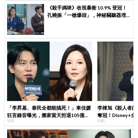
《殺手媽咪》收視暴衝 10.9% 登冠！
孔曉振「一槍爆頭」，神秘竊聽器埋
伏筆
「李昇基、泰民全都能搞死！」車佳媛
李棟旭《殺人者的
狂言錄音曝光，搬家當天拒退105億保
奪冠！Disney
明星
韓劇
證金、糾紛再升級
紀錄