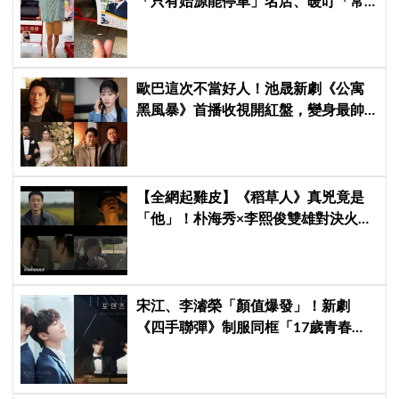
「只有始源能停車」名店、暖叮「常
幫我換照片」，店家尖叫合照網笑
翻：這輩子不能脫粉了
歐巴這次不當好人！池晟新劇《公寓
黑風暴》首播收視開紅盤，變身最帥
討債總裁、豪砸700萬娶「假新娘」當
眾激吻！
【全網起雞皮】《稻草人》真兇竟是
「他」！朴海秀×李熙俊雙雄對決火花
四濺 網民封為「2026劇王」
宋江、李濬榮「顏值爆發」！新劇
《四手聯彈》制服同框「17歲青春神
顏」掀期待