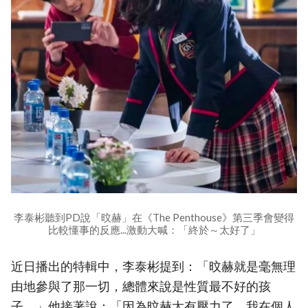
李泰彬聽到PD說「旼赫」在《The Penthouse》第三季會變得
比較懂事的反應...激動大喊：「終於～太好了」
近日播出的特輯中，李泰彬提到：「旼赫就是毫無理
由地參與了那一切，總體來說是性質最不好的孩
子。」他接著說：「因為旼赫太有壓力了，我在個人