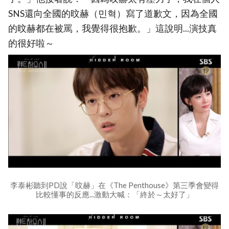
SNS還向全國的旼赫（민혁）寫了道歉文，因為全國
的旼赫都在被罵，我覺得很抱歉。」這說明...演技真
的很好啦～
李泰彬聽到PD說「旼赫」在《The Penthouse》第三季會變得
比較懂事的反應...激動大喊：「終於～太好了」