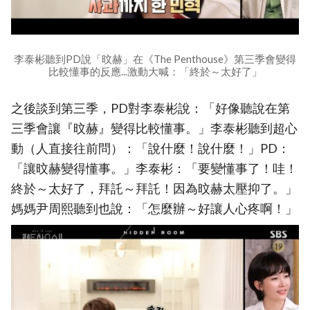
李泰彬聽到PD說「旼赫」在《The Penthouse》第三季會變得
比較懂事的反應...激動大喊：「終於～太好了」
之後談到第三季，PD對李泰彬說：「好像聽說在第
三季會讓『旼赫』變得比較懂事。」李泰彬聽到超心
動（人直接往前問）：「說什麼！說什麼！」PD：
「讓旼赫變得懂事。」李泰彬：「要變懂事了！哇！
終於～太好了，拜託～拜託！因為旼赫太壓抑了。」
媽媽尹周熙聽到也說：「怎麼辦～好讓人心疼啊！」