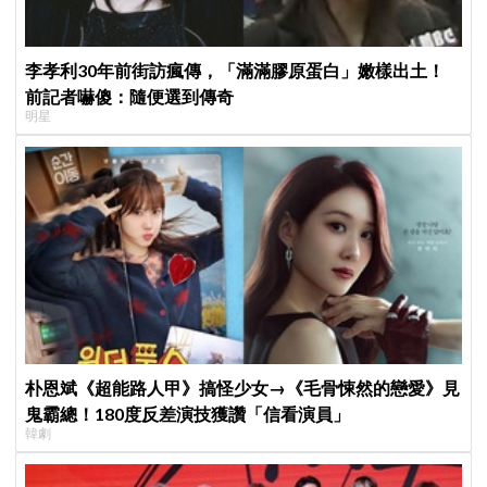
李孝利30年前街訪瘋傳，「滿滿膠原蛋白」嫩樣出土！
前記者嚇傻：隨便選到傳奇
明星
朴恩斌《超能路人甲》搞怪少女→《毛骨悚然的戀愛》見
鬼霸總！180度反差演技獲讚「信看演員」
韓劇