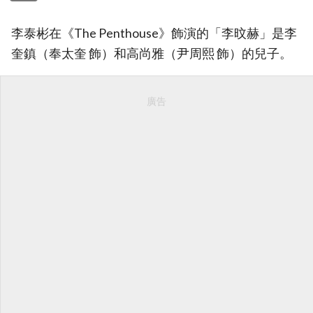
李泰彬在《The Penthouse》飾演的「李旼赫」是李
奎鎮（奉太奎 飾）和高尚雅（尹周熙 飾）的兒子。
廣告