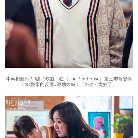
李泰彬聽到PD說「旼赫」在《The Penthouse》第三季會變得
比較懂事的反應...激動大喊：「終於～太好了」