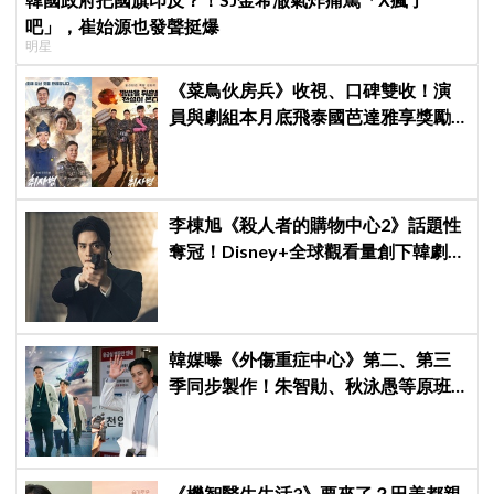
吧」，崔始源也發聲挺爆
明星
《菜鳥伙房兵》收視、口碑雙收！演
員與劇組本月底飛泰國芭達雅享獎勵
旅行，慶祝亮眼成績
李棟旭《殺人者的購物中心2》話題性
奪冠！Disney+全球觀看量創下韓劇新
紀錄
韓媒曝《外傷重症中心》第二、第三
季同步製作！朱智勛、秋泳愚等原班
人馬傳回歸，Netflix回應了
《機智醫生生活3》要來了？田美都親