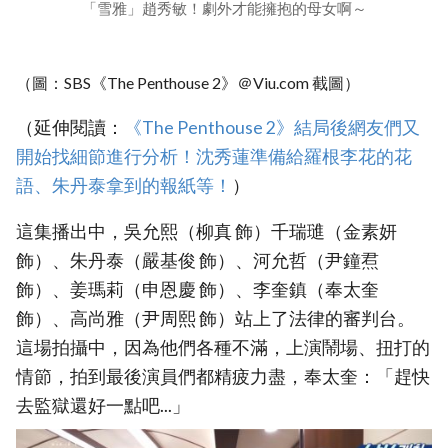
「雪雅」趙秀敏！劇外才能擁抱的母女啊～
（圖：SBS《The Penthouse 2》＠Viu.com 截圖）
（延伸閱讀：
《The Penthouse 2》結局後網友們又
開始找細節進行分析！沈秀蓮準備給羅根李花的花
語、朱丹泰拿到的報紙等！
）
這集播出中，吳允熙（柳真 飾）千瑞璡（金素妍
飾）、朱丹泰（嚴基俊 飾）、河允哲（尹鐘焄
飾）、姜瑪莉（申恩慶 飾）、李奎鎮（奉太奎
飾）、高尚雅（尹周熙 飾）站上了法律的審判台。
這場拍攝中，因為他們各種不滿，上演鬧場、扭打的
情節，拍到最後演員們都精疲力盡，奉太奎：「趕快
去監獄還好一點吧...」