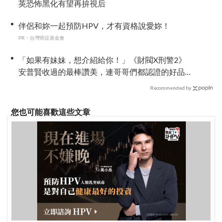
英恐怖黑化有望再拚視后
伴侶和妳一起預防HPV，才有資格說愛妳！
PR・台灣癌症基金會
「如果有妹妹，想介紹給你！」《財閥X刑警2》
安普賢收過的最棒讚美，連哥哥們都認證的好品
格～
Recommended by
您也可能喜歡這些文章