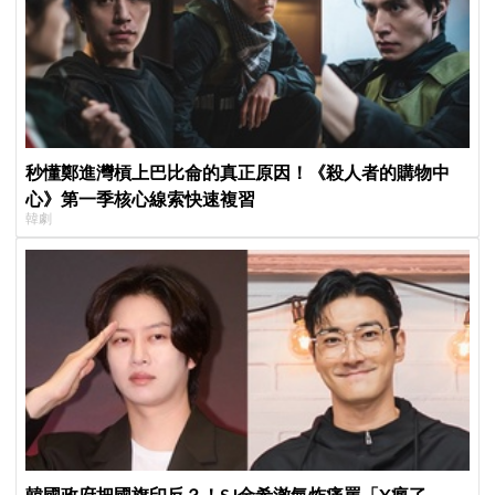
秒懂鄭進灣槓上巴比侖的真正原因！《殺人者的購物中
心》第一季核心線索快速複習
韓劇
韓國政府把國旗印反？！SJ金希澈氣炸痛罵「X瘋了