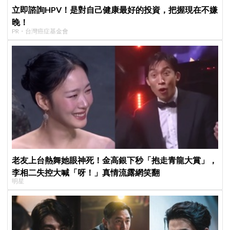
立即諮詢HPV！是對自己健康最好的投資，把握現在不嫌
晚！
PR・台灣癌症基金會
老友上台熱舞她眼神死！金高銀下秒「抱走青龍大賞」，
李相二失控大喊「呀！」真情流露網笑翻
明星