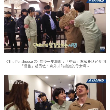
《The Penthouse 2》最後一集花絮：「秀蓮」李智雅終於見到
「雪雅」趙秀敏！劇外才能擁抱的母女啊～