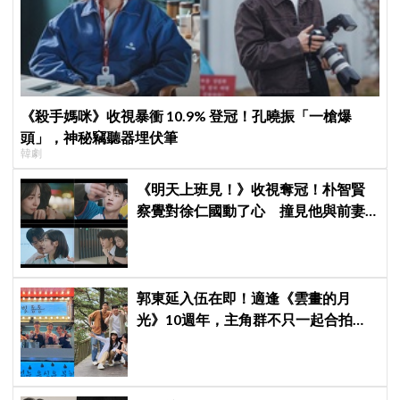
《殺手媽咪》收視暴衝 10.9% 登冠！孔曉振「一槍爆
頭」，神秘竊聽器埋伏筆
韓劇
《明天上班見！》收視奪冠！朴智賢
察覺對徐仁國動了心 撞見他與前妻
同框心好慌
郭東延入伍在即！適逢《雲畫的月
光》10週年，主角群不只一起合拍畫
報，還錄製特別節目