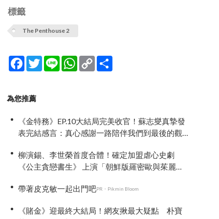
標籤
The Penthouse 2
Facebook
Twitter
Line
WhatsApp
Copy
分
Link
享
為您推薦
《金特務》EP.10大結局完美收官！蘇志燮真摯發
表完結感言：真心感謝一路陪伴我們到最後的觀
眾
柳演錫、李世榮首度合體！確定加盟虐心史劇
《公主貪戀書生》 上演「朝鮮版羅密歐與茱麗
葉」
帶著皮克敏一起出門吧
PR・Pikmin Bloom
《賭金》迎最終大結局！網友揪最大疑點 朴寶