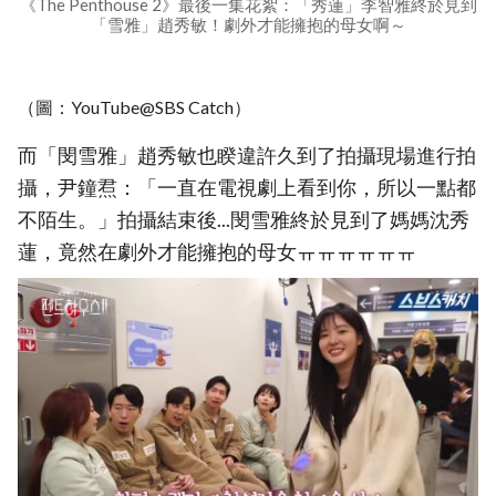
《The Penthouse 2》最後一集花絮：「秀蓮」李智雅終於見到
「雪雅」趙秀敏！劇外才能擁抱的母女啊～
（圖：YouTube@SBS Catch）
而「閔雪雅」趙秀敏也睽違許久到了拍攝現場進行拍
攝，尹鐘焄：「一直在電視劇上看到你，所以一點都
不陌生。」拍攝結束後...閔雪雅終於見到了媽媽沈秀
蓮，竟然在劇外才能擁抱的母女ㅠㅠㅠㅠㅠㅠ