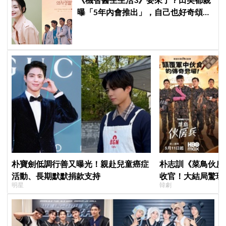
曝「5年內會推出」，自己也好奇頌和
＆翊晙的近況
朴寶劍低調行善又曝光！親赴兒童癌症
朴志訓《菜鳥伙房兵
活動、長期默默捐款支持
收官！大結局驚現
明星
韓劇
蛋，劇迷瘋狂敲碗