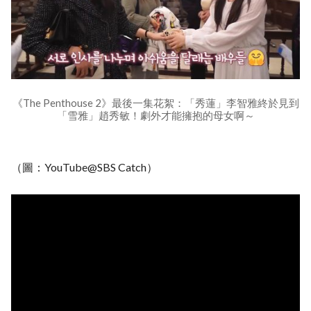
《The Penthouse 2》最後一集花絮：「秀蓮」李智雅終於見到
「雪雅」趙秀敏！劇外才能擁抱的母女啊～
（圖：YouTube@SBS Catch）