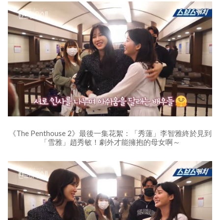
《The Penthouse 2》最後一集花絮：「秀蓮」李智雅終於見到
「雪雅」趙秀敏！劇外才能擁抱的母女啊～