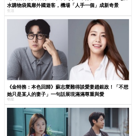
水購物袋風靡外國遊客，機場「人手一個」成新奇景
生活
《金特務：本色回歸》蘇志燮難得談愛妻趙銀政！「不想
她只是某人的妻子」一句話展現滿滿尊重與愛
明星