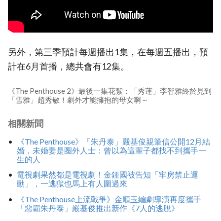
另外，第三季預計每週播出1集，在每週五播出，預
計在6月首播，總共會有12集。
《The Penthouse 2》最後一集花絮：「秀蓮」李智雅終於見到
「雪雅」趙秀敏！劇外才能擁抱的母女啊～
相關新聞
《The Penthouse》「朱丹泰」嚴基俊親筆信公開12月結
婚，未婚妻是圈外人士：曾以為這輩子都找不到攜手一
生的人
電視劇果然都是電視劇！金鍾國被告知「牢房禁止運
動」，一逃獄也馬上有人圍過來
《The Penthouse上流戰爭》金順玉編劇導演再度攜手
「惡霸朱丹泰」嚴基俊推出新作《7人的逃脫》