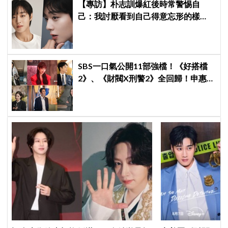
【專訪】朴志訓爆紅後時常警惕自
己：我討厭看到自己得意忘形的樣
子！只想忠於當下
SBS一口氣公開11部強檔！《好搭檔
2》、《財閥X刑警2》全回歸！申惠
善、金智媛、朴信惠、金南佶、李帝
勳...陣容太狂了