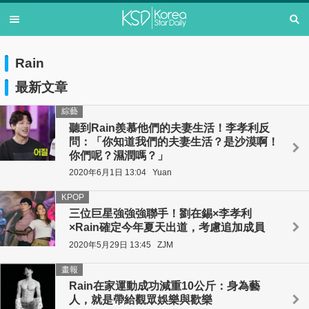
Rain
最新文章
綜藝
聽到Rain羨慕他們的夫妻生活！李孝利反
問：「你知道我們的夫妻生活？是沙漠啊！
你們呢？濕潤嗎？」
2020年6月1日 13:04
Yuan
KPOP
三位巨星強強強聯手！劉在錫×李孝利
×Rain確定今年夏天出道，考慮追加成員
2020年5月29日 13:45
ZJM
畫報
Rain在家運動成功減重10公斤：身為藝
人，就是帶給觀眾娛樂與歡樂