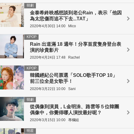
韓劇
金泰希終映感想談到老公Rain，表示「他因
為太悲傷而追不下去...TAT」
2020年4月30日 14:00
Mico
KPOP
Rain 出道滿 18 週年！分享首度隻身登台表
演的珍貴影片
2020年4月24日 17:48
Rachel
KPOP
韓國經紀公司票選「SOLO歌手TOP 10」
前三位全是女歌手！
2020年3月22日 10:00
Sani
韓劇
從偶像到演員，L金明洙、路雲等５位韓團
偶像中，你覺得哪人演技最好呢？
2020年3月15日 10:00
專欄組
明星