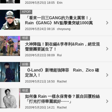
2020年5月25日 18:05
Erin
KPOP
「看來一日三GANG的力量太厲害！」
Rain《GANG》MV點擊量突破1000萬
2020年5月24日 08:16
choyoung
明星
大神降臨！劉在錫&李孝利&Rain，絕世混
聲樂團要誕生了！
2020年5月22日 08:09
Rui
綜藝
《I-Land》新增超強陣容 Rain、Zico 確
定加入！
2020年5月21日 16:50
Rachel
明星
如何像 Rain 一樣永保青春？親自回覆粉絲
「打光打得華麗就好⋯⋯」
2020年5月20日 14:21
Rachel