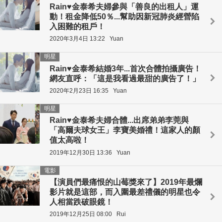
Rain♥金泰希夫婦參與「善良的出租人」運
動！租金降低50％...幫助因新冠肺炎經營陷
入困難的租戶！
2020年3月4日 13:22
Yuan
明星
Rain♥金泰希結婚3年...首次合體拍攝廣告！
網友直呼：「這是我看過最甜的廣告了！」
2020年2月23日 16:35
Yuan
明星
Rain♥金泰希夫婦合體...出席弟弟李莞與
「高爾夫球女王」李寶美婚禮！這家人的顏
值太高啦！
2019年12月30日 13:36
Yuan
電影
【演員們最痛恨的山莓獎來了】2019年最爛
影片就是這部，而入圍最差禮儀的明星也令
人相當跌破眼鏡！
2019年12月25日 08:00
Rui