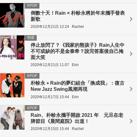
KPOP
倒數十天！Rain × 朴軫永將於年末攜手發表
新歌
2020年12月21日 12:24
Rachel
明星
停止放閃了？《我家的熊孩子》Rain人生中
不可或缺的不是金泰希？說完答案後自己掩
面大笑
2020年12月21日 11:07
Erin
KPOP
朴軫永＋Rain的夢幻組合「換成我」：復古
New Jazz Swing風潮再現
2020年12月17日 15:44
Erin
KPOP
Rain、朴軫永攜手開啟 2021 年 元旦在老
牌節目《晨間庭院》出道！
2020年12月15日 15:44
Rachel