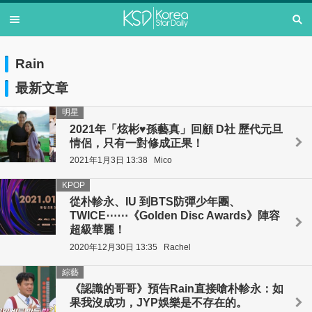
Rain
最新文章
明星
2021年「炫彬♥孫藝真」回顧 D社 歷代元旦
情侶，只有一對修成正果！
2021年1月3日 13:38
Mico
KPOP
從朴軫永、IU 到BTS防彈少年團、
TWICE⋯⋯《Golden Disc Awards》陣容
超級華麗！
2020年12月30日 13:35
Rachel
綜藝
《認識的哥哥》預告Rain直接嗆朴軫永：如
果我沒成功，JYP娛樂是不存在的。