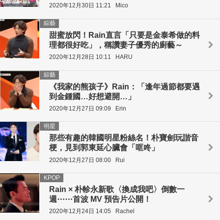
2020年12月30日 11:21
Mico
綜藝
甜蜜放閃！Rain直言「只要是金泰希做的料
理都很好吃」，稱讚妻子優秀的廚藝～
2020年12月28日 10:11
HARU
綜藝
《我家的熊孩子》Rain：「逢年過節都要遇
到金鍾國…好想避開…」
2020年12月27日 09:09
Erin
明星
那些有趣的韓國明星粉絲名！朴寶劍玩諧音
梗，見到郭東延心臟會「哐咚」
2020年12月27日 08:00
Rui
KPOP
Rain × 朴軫永新歌〈換成我吧〉倒數一
週⋯⋯首波 MV 預告片公開！
2020年12月24日 14:05
Rachel