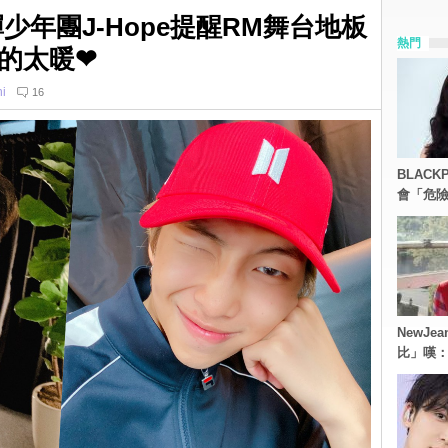
少年團J-Hope提醒RM舞台地板
熱門
的太暖❤
i
16
BLACK
會「危
NewJe
比」嘆