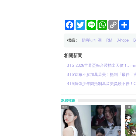
Facebook
Twitter
Line
WhatsApp
Copy
分
Link
享
標籤 :
防彈少年團
RM
J-hope
B
相關新聞
BTS 2026世界盃舞台裝拍出天價！Ji
BTS宣布不參加葛萊美！抵制「最佳亞
BTS防彈少年團抵制葛萊美獎燒不停！
為您推薦
明星