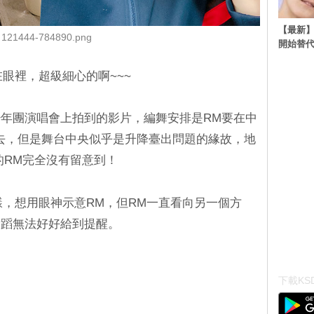
【最新】
121444-784890.png
開始替代
在眼裡，超級細心的啊~~~
年團演唱會上拍到的影片，編舞安排是RM要在中
上去，但是舞台中央似乎是升降臺出問題的緣故，地
的RM完全沒有留意到！
異樣，想用眼神示意RM，但RM一直看向另一個方
舞蹈無法好好給到提醒。
下載KSD