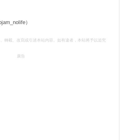
am_nolife）
請勿抄襲、轉載、改寫或引述本站內容。如有違者，本站將予以追究
廣告