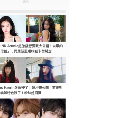
廣告
PINK Jennie超傲嬌戀愛觀大公開！自爆約
險信號」，同居話題曖昧喊卡留懸念
ans Haerin牙齒變了！韓牙醫公開「前後對
：貓咪特色沒了！粉絲超崩潰