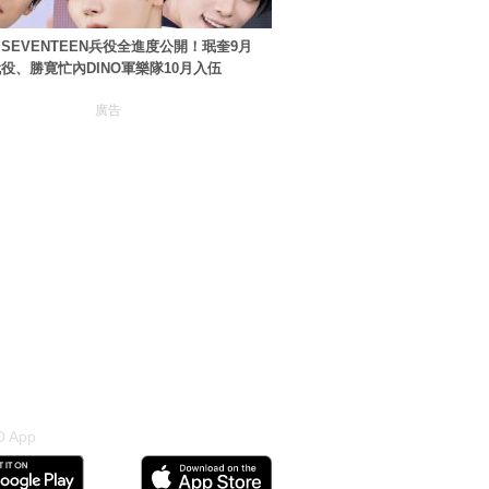
SEVENTEEN兵役全進度公開！珉奎9月
役、勝寛忙內DINO軍樂隊10月入伍
廣告
 App