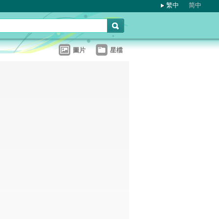
繁中
简中
圖片
星檔