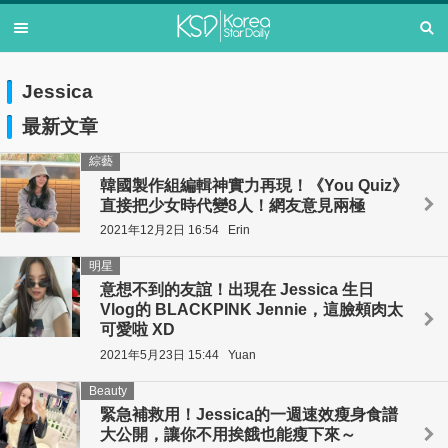
Jessica
最新文章
綜藝
韓國製作組編輯神實力再現！《You Quiz》
直接把少女時代變8人！網友意見兩極
2021年12月2日 16:54
Erin
明星
意想不到的友誼！出現在 Jessica 生日
Vlog的 BLACKPINK Jennie，這臉頰肉太
可愛啦 XD
2021年5月23日 15:44
Yuan
Beauty
緊急補救用！Jessica的一週速效瘦身食譜
大公開，讓你不用挨餓也能瘦下來～