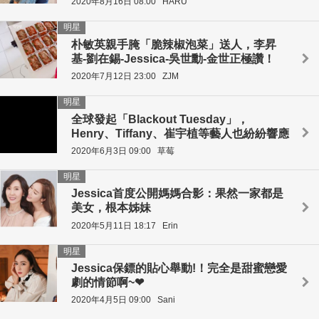
2020年8月16日 08:00
HARU
明星
朴敏英親手腌「脆辣椒泡菜」送人，李昇
基-劉在錫-Jessica-吳世勳-金世正極讚！
2020年7月12日 23:00
ZJM
明星
全球發起「Blackout Tuesday」，
Henry、Tiffany、崔宇植等藝人也紛紛響應
2020年6月3日 09:00
草莓
明星
Jessica首度公開媽媽合影：果然一家都是
美女，根本姊妹
2020年5月11日 18:17
Erin
明星
Jessica保鏢的貼心舉動!！完全是甜蜜戀愛
劇的情節啊~❤
2020年4月5日 09:00
Sani