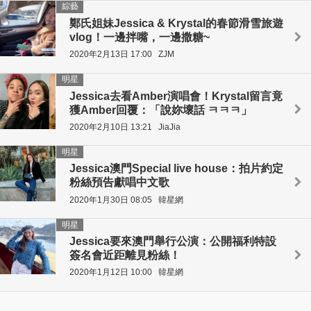
綜藝
鄭氏姐妹Jessica & Krystal的春節滑雪旅遊
vlog！一邊拌嘴，一邊撒糖~
2020年2月13日 17:00
ZJM
明星
Jessica去看Amber演唱會！Krystal留言竟
獲Amber回覆：「說妳壞話 ㅋㅋㅋ」
2020年2月10日 13:21
JiaJia
明星
Jessica澳門Special live house：拍片約定
粉絲預告獻唱中文歌
2020年1月30日 08:05
韓星網
明星
Jessica要來澳門舉行公演：公開福利特設
簽名會近距離見粉絲！
2020年1月12日 10:00
韓星網