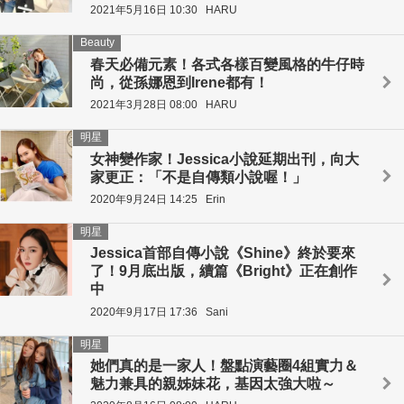
2021年5月16日 10:30
HARU
Beauty
春天必備元素！各式各樣百變風格的牛仔時
尚，從孫娜恩到Irene都有！
2021年3月28日 08:00
HARU
明星
女神變作家！Jessica小說延期出刊，向大
家更正：「不是自傳類小說喔！」
2020年9月24日 14:25
Erin
明星
Jessica首部自傳小說《Shine》終於要來
了！9月底出版，續篇《Bright》正在創作
中
2020年9月17日 17:36
Sani
明星
她們真的是一家人！盤點演藝圈4組實力＆
魅力兼具的親姊妹花，基因太強大啦～