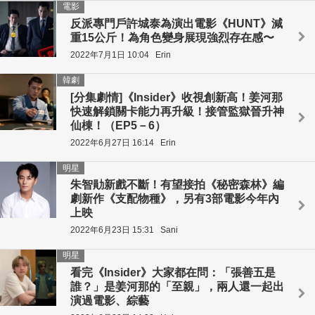
電影
反派專門戶許城泰為演出電影《HUNT》減
重15公斤！為角色變身展現強烈存在感〜
2022年7月1日 10:04
Erin
韓劇
[分集劇情]《Insider》收視創新高！姜河那
快速解鎖關卡能力再升級！接管監獄晉升神
仙棟！（EP5－6）
2022年6月27日 16:14
Erin
明星
朱智勛新戲不斷！有望接拍《秘密森林》編
劇新作《支配物種》，另有3部電影今年內
上映
2022年6月23日 15:31
Sani
明星
看完《Insider》大家都在問：「張善五是
誰？」是姜河那的「至親」，兩人還一起出
演過電影、綜藝