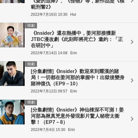
《愛的迫降》、《怪物》等，新作品是《模
範刑警2》
2022年7月16日 10:30
Hui
韓劇
《Insider》還在熱播中，姜河那接獲新
JTBC漫改劇《此刻即將死亡》邀約：「正
在研討中」
2022年7月14日 14:08
Erin
韓劇
[分集劇情]《Insider》歡迎來到耀漢的賭
局！一切都在姜河那的掌握中！出獄後變身
賭神復仇（EP9－10）
2022年7月12日 09:57
Erin
韓劇
[分集劇情]《Insider》神仙棟深不可測！姜
河那為揪真兇意外發現影片驚人秘密太衝
擊！（EP7－8）
2022年7月4日 15:30
Erin