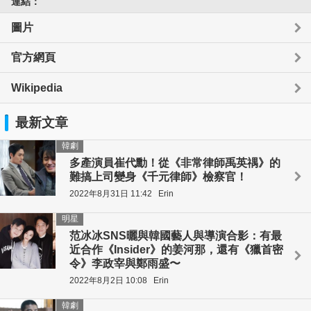
連結：
圖片
官方網頁
Wikipedia
最新文章
韓劇
多產演員崔代勳！從《非常律師禹英禑》的
難搞上司變身《千元律師》檢察官！
2022年8月31日 11:42
Erin
明星
范冰冰SNS曬與韓國藝人與導演合影：有最
近合作《Insider》的姜河那，還有《獵首密
令》李政宰與鄭雨盛〜
2022年8月2日 10:08
Erin
韓劇