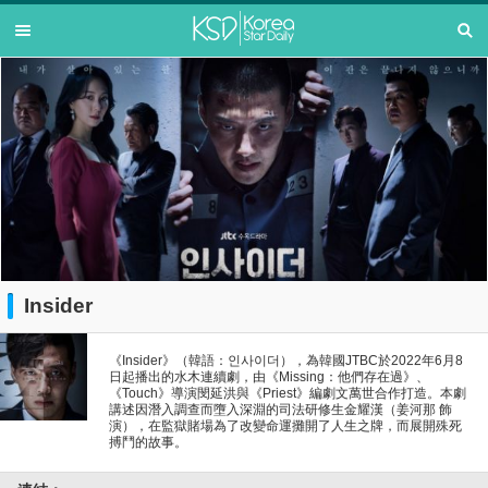
Insider
《Insider》（韓語：인사이더），為韓國JTBC於2022年6月8
日起播出的水木連續劇，由《Missing：他們存在過》、
《Touch》導演閔延洪與《Priest》編劇文萬世合作打造。本劇
講述因潛入調查而墮入深淵的司法研修生金耀漢（姜河那 飾
演），在監獄賭場為了改變命運攤開了人生之牌，而展開殊死
搏鬥的故事。