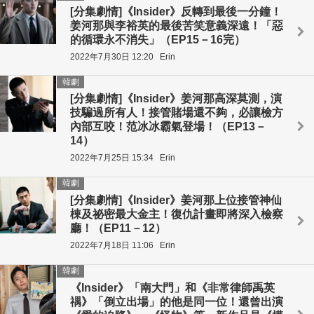
[分集劇情]《Insider》反轉到最後一分鐘！
姜河那與李裕英的最後苦笑意義深遠！「惡
的循環永不消失」（EP15－16完）
2022年7月30日 12:20
Erin
韓劇
[分集劇情]《Insider》姜河那高深莫測，演
技騙過所有人！接管賭場還不夠，必讓檢方
內部互咬！范冰冰霸氣登場！（EP13－
14）
2022年7月25日 15:34
Erin
韓劇
[分集劇情]《Insider》姜河那上位接管神仙
棟及祕密最大金主！復仇計畫即將深入檢察
廳！（EP11－12）
2022年7月18日 11:06
Erin
韓劇
《Insider》「南大門」和《非常律師禹英
禑》「倒立出場」的他是同一位！還曾出演