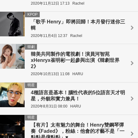
2020年11月12日 17:13
Rachel
KPOP
「歌手 Henry」即將回歸！本月發行迷你三
輯
2020年11月4日 12:37
Rachel
韓劇
韓美共同製作的電視劇！演員河智苑
xHenryx崔明彬一起參與出演《韓劇世界
2》
2020年10月13日 11:08
HARU
明星
4種語言是基本！腦性代表的5位語言天才明
星，外貌和實力兼具！
2020年8月31日 08:00
HARU
明星
【有片】太有魅力的舞台！Henry雙鋼琴彈
奏《Faded》，粉絲：他會的才藝不是「一
點點是億點點」♥