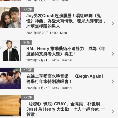
KPOP
Joy男友Crush超強履歷！唱紅韓劇《鬼
怪》神曲、為愛犬寫情歌、發呆大賽奪冠，
才華無極限的男人
2021年8月23日 12:00
Mico
明星
RM、Henry 推動藝術不遺餘力 成為《年
度藝術支持者大獎》得主！
2020年12月21日 14:02
Rachel
KPOP
在線上享受高水準音樂 《Begin Again》
將舉行年末特別演唱會！
2020年11月25日 13:47
Rachel
KPOP
《我獨》班底+GRAY、金高銀、朴俊炯、
Jessi 為 Henry 大出動 七人一起 feat. 一
首歌！