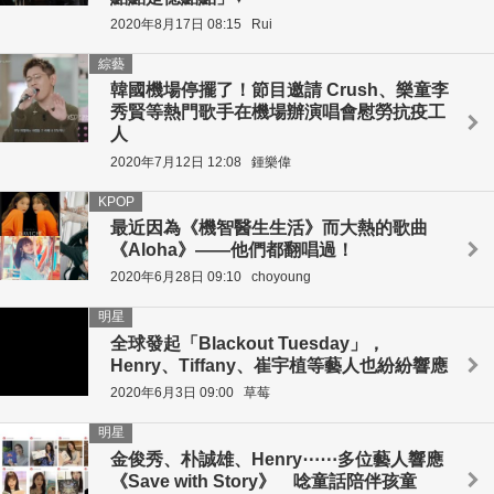
2020年8月17日 08:15
Rui
綜藝
韓國機場停擺了！節目邀請 Crush、樂童李
秀賢等熱門歌手在機場辦演唱會慰勞抗疫工
人
2020年7月12日 12:08
鍾樂偉
KPOP
最近因為《機智醫生生活》而大熱的歌曲
《Aloha》——他們都翻唱過！
2020年6月28日 09:10
choyoung
明星
全球發起「Blackout Tuesday」，
Henry、Tiffany、崔宇植等藝人也紛紛響應
2020年6月3日 09:00
草莓
明星
金俊秀、朴誠雄、Henry⋯⋯多位藝人響應
《Save with Story》 唸童話陪伴孩童