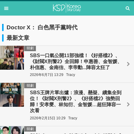
Doctor X： 白色黑手黨時代
最新文章
韓劇
SBS一口氣公開11部強檔！《好搭檔2》、
《財閥X刑警2》全回歸！申惠善、金智媛、
朴信惠、金南佶、李帝勳...陣容太狂了
2026年6月7日 13:29
Tracy
韓劇
SBS王牌片單出爐：浪漫、懸疑、續集全到
位！《財閥X刑警2》、《好搭檔2》強勢回
歸！安孝燮、林知衍、金智媛…超狂陣容一
次看
2026年2月15日 10:29
Tracy
韓劇