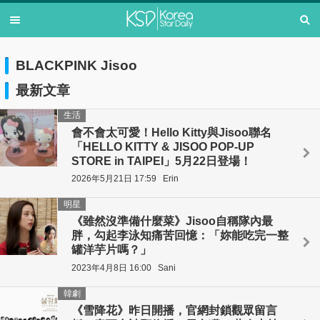
BLACKPINK Jisoo
最新文章
生活
會不會太可愛！Hello Kitty與Jisoo聯名
「HELLO KITTY & JISOO POP-UP
STORE in TAIPEI」5月22日登場！
2026年5月21日 17:59
Erin
明星
《雖然沒準備什麼菜》Jisoo自稱隊內最
胖，勾起李泳知痛苦回憶：「妳能吃完一整
罐洋芋片嗎？」
2023年4月8日 16:00
Sani
韓劇
《雪降花》昨日開播，官網封鎖觀眾留言