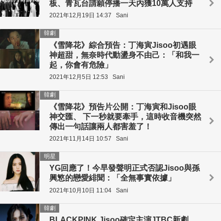
板、青瓦台請願停播一天內獲10萬人支持
2021年12月19日 14:37
Sani
韓劇
《雪降花》綜合預告：丁海寅Jisoo初遇眼
神超甜，無奈時代動盪身不由己：「和我一
起，你會有危險」
2021年12月5日 12:53
Sani
韓劇
《雪降花》預告片公開：丁海寅和Jisoo眼
神交匯、 下一秒就要牽手，這時收音機突然
傳出一句話讓兩人都害羞了！
2021年11月14日 10:57
Sani
明星
YG回應了！今早發聲明正式否認Jisoo與孫
興慜的戀愛緋聞：「全無事實依據」
2021年10月10日 11:04
Sani
韓劇
BLACKPINK Jisoo確定主演JTBC新劇