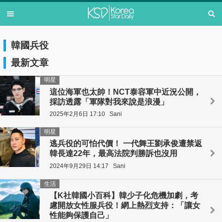
韓國兵役
最新文章
明星
這位海軍也太帥！NCT泰容軍中近況公開，
採訪透露「軍隊對我來說是浪漫」
2025年2月6日 17:10
Sani
明星
逃兵役的可怕代價！ 一代舞王劉承俊遭禁返
韓長達22年，最高法院判勝訴也沒用
2024年9月29日 14:17
Sani
生活
【K社韓國小百科】韓少子化危機加劇，考
慮開放女性服兵役！網上熱烈支持：「讓女
性能夠保護自己」