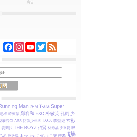
廣告
Facebook
Instagram
YouTube
Twitter
Feed
Running Man
Super
T-ara
2PM
朴敏英
鄭容和
EXO
少
孔劉
趙權
韓藝瑟
D.O.
玄彬
梨泰院CLASS
防彈少年團
李聖經
THE BOYZ
伯賢
戰
韓
林秀晶
姜素拉
安宰賢
媽
Jessica
宇彬
宋智孝
鄭敬淏
CNBLUE