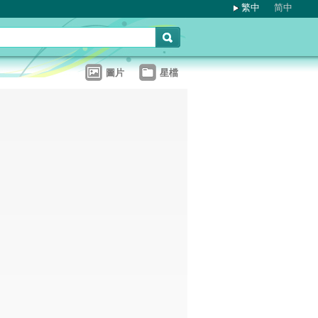
繁中
简中
圖片
星檔