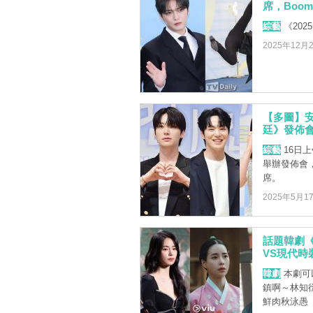
席，Boo
綜藝
《202
2025年12月
【多圖】
廷》發佈
綜藝
16日
舉辦發佈會
席。
2025年5月1
話題韓劇
VS現代時
韓劇
本劇可
鎮啊～林知
鮮肉秋泳愚（