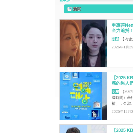
金載源
新聞
申惠善Ne
全力追捕
韓劇
【內含
2026年1月2
【2025
務的男人
明星
【202
國時間）舉
補」：金淑、金
2025年12月
【2025