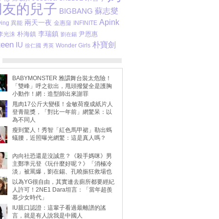
朋友的兒子
BIGBANG
蘇志燮
Apink
兩天一夜
ving 異能
金惠奫
INFINITE
李瑞鎮
尹恩惠
李光洙
朴海鎮
劉在錫
teen
IU
朴寶劍
Wonder Girls
徐仁國
秀英
BABYMONSTER 雅譞舞台裝太危險！
「雙峰」呼之欲出，甩頭撥髮全是護胸
小動作！網：造型師出來謝罪
甩肉17公斤大變樣！金敏荷瘦成紙片人
登青龍獎，「對比一年前」網驚呆：以
為不同人
瘦到驚人！秀智「紅色馬甲裙」勒出螞
蟻腰，近照曝光網驚：這是真人嗎？
內向社恐還是沒誠意？《殺手媽咪》男
主鄭準元登《玩什麼好呢？》「消極冷
淡」被罵爆，劉在錫、孔曉振狂救場也
不動
以為YG很自由，其實連去廁所都要經紀
人許可！2NE1 Dara坦言：「當年超羨
慕少女時代」
IU親口認證：這輩子看過最離譜的謠
言，就是有人說我是中國人