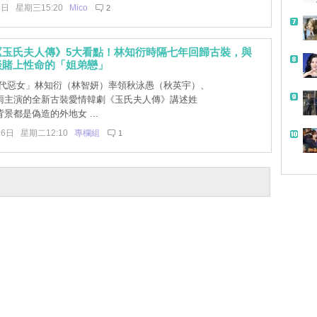
4日 星期三15:20
Mico
2
《玉氏夫人傳》5大看點！林知衍時隔七年回歸古裝，與
談賭上性命的「姐弟戀」
代惡女」林知衍（林智妍）率領秋泳愚（秋英宇）、
雨主演的全新古裝愛情韓劇《玉氏夫人傳》講述姓
景都是偽造的外地女 ...
26日 星期二12:10
專欄組
1