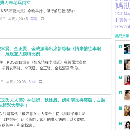
m寶刀未老玩倒立
媽
5 KBS演藝大賞》今晚舉行，舉行前紅毯活動：
宋江
Mo
20日 星期六20:45
草莓
朴寶英
Seven
熱門文章
安宰賢、金正賢、金載源等出席新綜藝《情來情往李珉
會，展現驚人模特比例
上午，KBS綜藝節目《情來情往李珉廷》在首爾汝矣島
，演員安宰賢、李珉廷、金正賢、金載源及導演出
7日 星期六20:08
Sani
《玉氏夫人傳》林知衍、秋泳愚、妍雨演技再突破，古裝
裝精彩大變身！
帶
以說是當代「最強惡女」大集合！從《黑暗榮耀》涎
衍（林智妍）到《我們，家》的魔女妍雨，以及帥氣
秋英宇）和金載源 ...