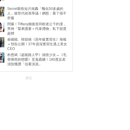
Secret新歌短片挨轟「醜化50多歲的
人」掀世代歧視爭議！網怒：看了很不
舒服
閃爆！Tiffany婚後首同框老公卞約漢，
男神「緊牽護妻＋代拿禮物」私下甜度
超標
崔岷植、韓韶禧《高年級實習生》海報
＋預告公開！37年資深實習生遇上美女
CEO
朴恩斌《超能路人甲》搞怪少女→《毛
骨悚然的戀愛》見鬼霸總！180度反差
演技獲讚「信看演員」
廣告