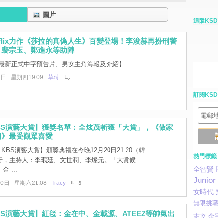
圖片
追蹤KSD
tflix力作《莎拉的真偽人生》百變登場！李浚赫再扮刑警
！裴宗玉、鄭進永等助陣
最新正式中字預告片、男女主角海報及介紹】
9日 星期四19:09
草莓
訂閱KSD
 KBS演藝大賞】獲獎名單：全炫茂斬獲「大賞」，《做家
們》最受觀眾喜愛
4 KBS演藝大賞】頒獎典禮在今晚12月20日21:20（韓
熱門標籤
行，主持人：李珉廷、文世潤、李燦元。「大賞候
 ...
全智賢
Junior
20日 星期六21:08
Tracy
3
女時代
無限挑
 KBS演藝大賞】紅毯：金在中、金載源、ATEEZ等帥氣出
金
志旼