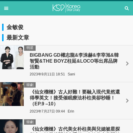
金敏俊
最新文章
明星
BIGBANG GD權志龍&李洙赫&李宰旭&韓
智賢&THE BOYZ柱延&LOCO等出席品牌
活動
2023年9月11日 18:51
Sani
韓劇
《仙女榴槤》古人好難！要融入現代竟然還
得學英文！接受催眠療法朴柱美卻秒睡！
（EP.9 –10）
2023年7月27日 09:44
Erin
韓劇
《仙女榴槤》古代美女朴柱美與兒媳被星探