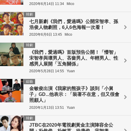
2020年6月14日 11:34
Mico
韓劇
七月新劇《我們，愛過嗎》公開宋智孝、孫
浩俊人物劇照，6人6色海報一次看！
2020年6月6日 13:45
Mico
韓劇
《我們，愛過嗎》首版預告公開！「懵智」
宋智孝與壞男人、吝嗇男人、年輕男人、性
感男人展開「五角關係」
2020年5月28日 14:55
Yuan
綜藝
金敏俊出演《我家的熊孩子》談到「小舅
子」GD...他表示：「裝著不在意，但又很會
照顧人」
2020年1月13日 13:51
Yuan
韓劇
JTBC在2020年電視劇黃金主演陣容全公
開：朴敘俊、朴敏英、徐康俊、宋智孝