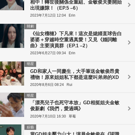
相中！轉世後關係全重組、金敏俊夫妻開始
出現嫌隙！（EP.5 –6）
2023年7月12日 12:04
Erin
韓劇
《仙女榴槤》下凡來！這次是媳婦直球告白
婆婆＋穿越時空重遇真愛！又見《婚詞離
曲》主要演員群（EP.1 –2）
2023年6月27日 09:34
Erin
明星
GD和家人一同慶生，大手筆送金敏俊昂貴
禮物！原來姐姐私下都是這麼叫弟弟的XD
2020年8月6日 08:24
Rui
明星
「漂亮兒子也死守本放」GD相挺姐夫金敏
俊新劇《我們，愛過嗎》
2020年7月10日 16:30
草莓
綜藝
當GD姐夫壓力山大！演員金敏俊在《認識