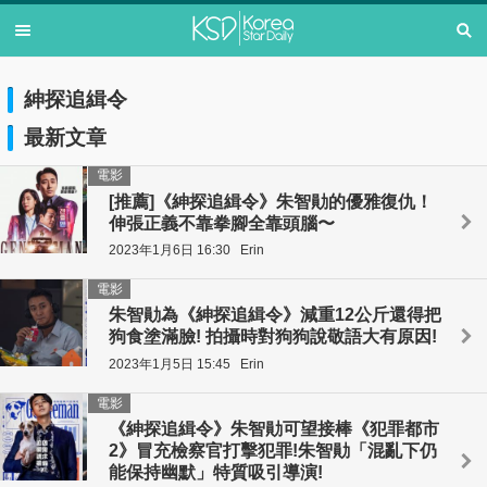
紳探追緝令
最新文章
電影
[推薦]《紳探追緝令》朱智勛的優雅復仇！
伸張正義不靠拳腳全靠頭腦〜
2023年1月6日 16:30
Erin
電影
朱智勛為《紳探追緝令》減重12公斤還得把
狗食塗滿臉! 拍攝時對狗狗說敬語大有原因!
2023年1月5日 15:45
Erin
電影
《紳探追緝令》朱智勛可望接棒《犯罪都市
2》冒充檢察官打擊犯罪!朱智勛「混亂下仍
能保持幽默」特質吸引導演!