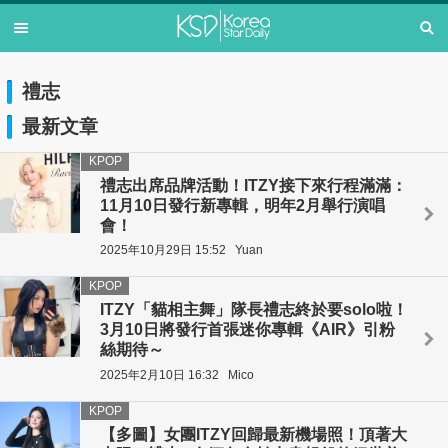
禮志
最新文章
KPOP
禮志出席品牌活動！ITZY接下來行程滿滿：
11月10日發行新專輯，明年2月舉行演唱
會！
2025年10月29日 15:52
Yuan
KPOP
ITZY「貓相主舞」隊長禮志終於要solo啦！
3月10日將發行首張迷你專輯《AIR》引粉
絲期待～
2025年2月10日 16:32
Mico
KPOP
【多圖】女團ITZY回歸最新機場照！頂著大