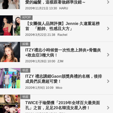
愛的編髮，這樣跟著做綁準沒錯～
2020年11月21日 13:30
HARU
KPOP
【女團個人品牌評價】Jennie 久違重返榜
首 「酷帥、性感且大方」
2020年3月22日 21:38
Rachel
綜藝
ITZY禮志小時候曾一次性患上肺炎+骨髓炎
+敗血症3種大病！
2020年1月28日 10:00
ZJM
明星
ITZY 禮志講錯Gaon頒獎典禮的名稱，後排
成員們反應超可愛！
2020年1月9日 10:09
Mico
明星
TWICE子瑜榮獲「2019年全球百大最美面
孔」之首，足足20名韓流女星入榜！