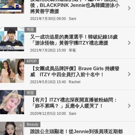
後，BLACKPINK Jennie也為韓國游泳小
將黃善宇應援
2021年7月30日 09:00
Sani
明星
又一成功追星的奧運選手！韓破紀錄18歲
「游泳怪物」黃善宇獲ITZY禮志應援
2021年7月28日 15:00
草莓
KPOP
【女團成員品牌評價】Brave Girls 持續發
威 ITZY 中四全員打入前十名中！
2021年5月16日 15:40
Rachel
明星
【有片】ITZY禮志深夜開直播被粉絲問：
「妳不累嗎？ 」反應令人暖哭了！
2020年12月5日 10:00
Sani
Beauty
誰說公主頭顯老！從Jennie到張員瑛近期都