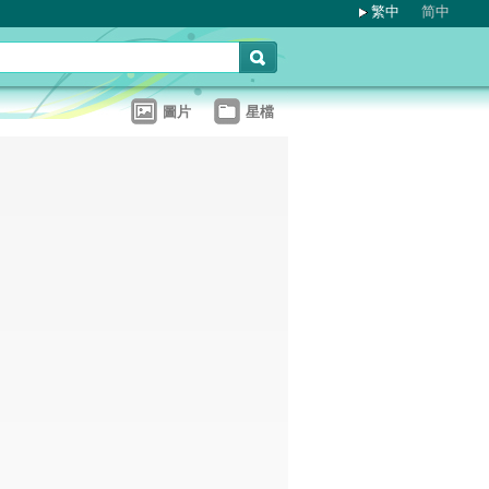
繁中
简中
圖片
星檔