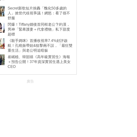
Secret新歌短片挨轟「醜化50多歲的
人」掀世代歧視爭議！網怒：看了很不
舒服
閃爆！Tiffany婚後首同框老公卞約漢，
男神「緊牽護妻＋代拿禮物」私下甜度
超標
《殺手媽咪》首播收視率7.4%好評啟
航！孔曉振帶娃&狙擊兩不誤，「最狂雙
重生活」與老公明追暗躲
崔岷植、韓韶禧《高年級實習生》海報
＋預告公開！37年資深實習生遇上美女
CEO
廣告