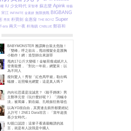
Apink
蘇志燮
IU
少女時代
趙權
宋智孝
韓藝
BIGBANG
宋江
無限挑戰
INFINITE
金素妍
Super
彬
朴寶劍
金惠奫
秀英
THE BOYZ
鄭容和
兩天一夜
T-ara
朴海鎮
CNBLUE
BABYMONSTER 雅譞舞台裝太危險！
「雙峰」呼之欲出，甩頭撥髮全是護胸
小動作！網：造型師出來謝罪
甩肉17公斤大變樣！金敏荷瘦成紙片人
登青龍獎，「對比一年前」網驚呆：以
為不同人
瘦到驚人！秀智「紅色馬甲裙」勒出螞
蟻腰，近照曝光網驚：這是真人嗎？
內向社恐還是沒誠意？《殺手媽咪》男
主鄭準元登《玩什麼好呢？》「消極冷
淡」被罵爆，劉在錫、孔曉振狂救場也
不動
以為YG很自由，其實連去廁所都要經紀
人許可！2NE1 Dara坦言：「當年超羨
慕少女時代」
IU親口認證：這輩子看過最離譜的謠
言，就是有人說我是中國人