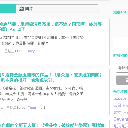
圖片
追蹤KSD
部韓劇開播，重磅級演員亮相，還不追？同珢啊，終於等
》Part.2了
入2023年3月，有11部韓劇將要開播，其中《黑暗榮
.2復仇歸來，你最期待哪一部呢？
日 星期三11:06
Tracy
訂閱KSD
劇＆選擇金順玉團隊的作品！《潘朵拉：被操縱的樂園》
「劇本真的很好，被角色吸引」
新劇《潘朵拉：被操縱的樂園》由李智雅、李相侖、張
熱門標籤
雄、奉太奎主演，講述一名擁有令人稱羨生活的女子
記憶後，為保護 ...
MAMAMO
智賢
韓
1日 星期二10:30
Yuan
1
素拉
林
Seven
媽
仇狗血劇的全新五人幫！《潘朵拉：被操縱的樂園》團體海