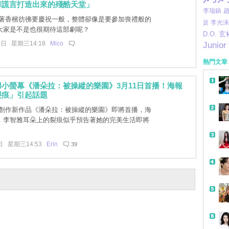
華謊言打造出來的殘酷天堂」
李瑞鎮
著香檳彷彿要慶祝一般，整體卻像是要參加喪禮般的
李光洙
瑟
大家是不是也很期待這部劇呢？
玄
D.O.
5日 星期三14:18
Mico
Junior
熱門文章
小螢幕《潘朵拉：被操縱的樂園》3月11日首播！海報
裂痕」引起話題
創作新作品《潘朵拉：被操縱的樂園》即將首播，海
，李智雅耳朵上的裂痕似乎預告著她的完美生活即將
日 星期三14:53
Erin
39
帶