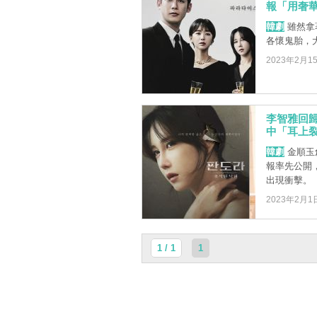
報「用奢
韓劇
雖然拿
各懷鬼胎，
2023年2月1
李智雅回歸
中「耳上
韓劇
金順玉
報率先公開
出現衝擊。
2023年2月1
1 / 1
1