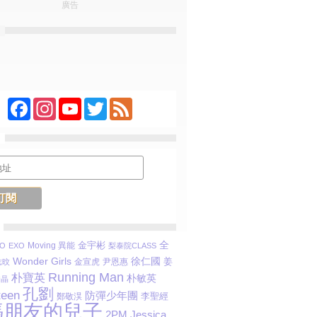
廣告
Facebook
Instagram
YouTube
Twitter
Feed
金宇彬
全
Moving 異能
O
EXO
梨泰院CLASS
Wonder Girls
徐仁國
姜
金宣虎
尹恩惠
志旼
Running Man
朴寶英
朴敏英
秀晶
孔劉
teen
防彈少年團
李聖經
鄭敬淏
媽朋友的兒子
Jessica
2PM