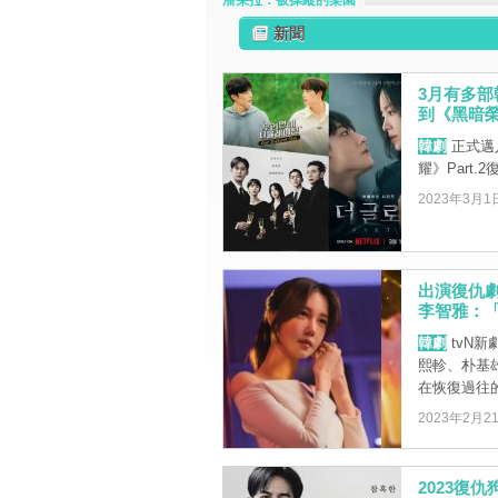
潘朵拉：被操縱的樂園
新聞
3月有多
到《黑暗榮耀
韓劇
正式邁
耀》Part
2023年3月1
出演復仇
李智雅：
韓劇
tvN
熙軫、朴基
在恢復過往的
2023年2月2
2023復