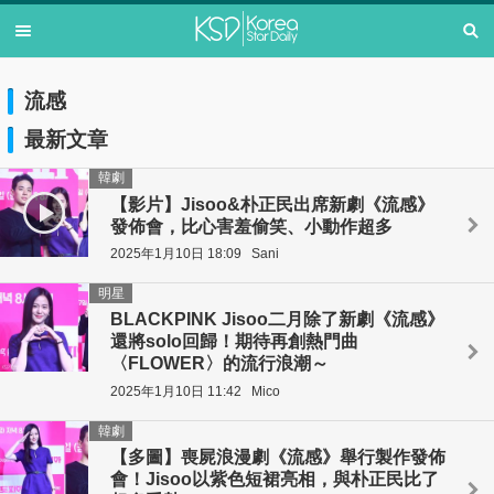
流感
最新文章
韓劇
【影片】Jisoo&朴正民出席新劇《流感》
發佈會，比心害羞偷笑、小動作超多
2025年1月10日 18:09
Sani
明星
BLACKPINK Jisoo二月除了新劇《流感》
還將solo回歸！期待再創熱門曲
〈FLOWER〉的流行浪潮～
2025年1月10日 11:42
Mico
韓劇
【多圖】喪屍浪漫劇《流感》舉行製作發佈
會！Jisoo以紫色短裙亮相，與朴正民比了