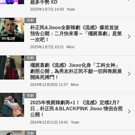
超多手勢 XD
2025年1月7日 14:50
Yuan
韓劇
朴正民&Jisoo全新韓劇《流感》爆笑首波
預告公開：二月快來看～「殭屍喜劇」是第
一次吧！
2025年1月7日 10:21
Mico
韓劇
殭屍喜劇《流感》Jisoo化身「工科女神」
劇照公開，為男友朴正民不顧一切與喪屍展
開殊死搏鬥！
2024年12月26日 11:57
Mico
韓劇
2025年喪屍韓劇再+1！《流感》定檔2月7
日，朴正民＆BLACKPINK Jisoo 情侶合照
公開！
2024年12月11日 14:41
Yuan
韓劇