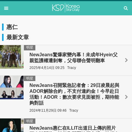
惠仁
最新文章
明星
NewJeans驚爆家變內幕！未成年Hyein父
親監護權遭剝奪，父母聯合聲明翻車
2025年4月14日 09:25
Tracy
明星
NewJeans召開緊急記者會：29日凌晨起與
ADOR解除合約，不支付違約金！今早赴日
活動！ADOR：數次要求見面被拒，期待能
夠對話
2024年11月29日 09:46
Tracy
明星
NewJeans惠仁在ILLIT出道日上傳的照片