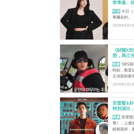
李準基、
明星
今日（1
專屬合約。
2024年9月1
《財閥X
照，與江
韓劇
SBS與
時刻，觀眾
主演群的新年祝
2024年2月1
安普賢&朴
特別演出，
韓劇
安普賢
警》，上週
績相當好，兩