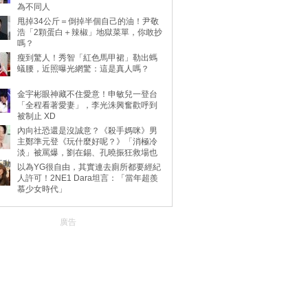
為不同人
甩掉34公斤＝倒掉半個自己的油！尹敬
浩「2顆蛋白＋辣椒」地獄菜單，你敢抄
嗎？
瘦到驚人！秀智「紅色馬甲裙」勒出螞
蟻腰，近照曝光網驚：這是真人嗎？
金宇彬眼神藏不住愛意！申敏兒一登台
「全程看著愛妻」，李光洙興奮歡呼到
被制止 XD
內向社恐還是沒誠意？《殺手媽咪》男
主鄭準元登《玩什麼好呢？》「消極冷
淡」被罵爆，劉在錫、孔曉振狂救場也
不動
以為YG很自由，其實連去廁所都要經紀
人許可！2NE1 Dara坦言：「當年超羨
慕少女時代」
廣告