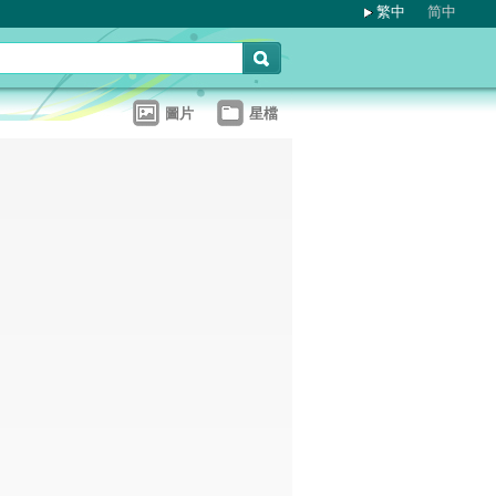
繁中
简中
圖片
星檔