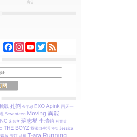
廣告
Facebook
Instagram
YouTube
Twitter
Feed
孔劉
Apink
EXO
挑戰
兩天一
金宇彬
Moving 異能
經
Seventeen
蘇志燮
李瑞鎮
ANG
宋智孝
朴寶英
THE BOYZ
我獨自生活
Jessica
O
神話
Running
T-ara
素拉
宋江
趙權