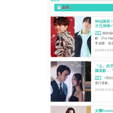
張圭悧
新聞
神仙陣容！
才兄弟情+宿
韓劇
期待值
劇 《For
李濬榮、張圭 
2026年1月2
「山」的
議道歉：
韓劇
《現在
進行道歉。
2024年12月
女團from