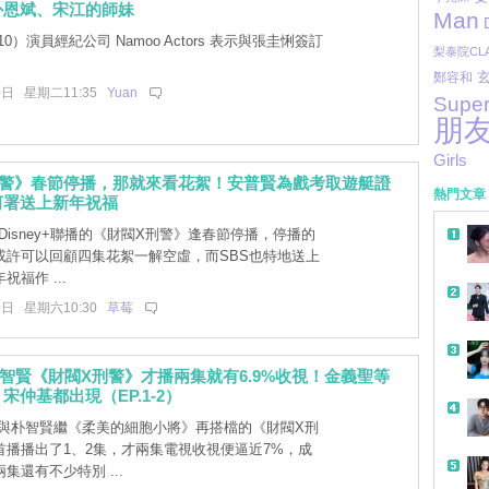
朴恩斌、宋江的師妹
Man
0）演員經紀公司 Namoo Actors 表示與張圭悧簽訂
梨泰院CLA
鄭容和
0日 星期二11:35
Yuan
Super
朋
Girls
刑警》春節停播，那就來看花絮！安普賢為戲考取遊艇證
熱門文章
河署送上新年祝福
Disney+聯播的《財閥X刑警》逢春節停播，停播的
或許可以回顧四集花絮一解空虛，而SBS也特地送上
福作 ...
0日 星期六10:30
草莓
智賢《財閥X刑警》才播兩集就有6.9%收視！金義聖等
宋仲基都出現（EP.1-2）
與朴智賢繼《柔美的細胞小將》再搭檔的《財閥X刑
首播播出了1、2集，才兩集電視收視便逼近7%，成
集還有不少特別 ...