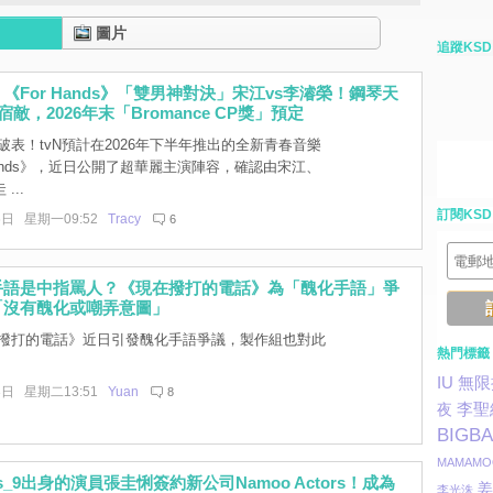
圖片
追蹤KSD
《For Hands》「雙男神對決」宋江vs李濬榮！鋼琴天
敵，2026年末「Bromance CP獎」預定
破表！tvN預計在2026年下半年推出的全新青春音樂
 Hands》，近日公開了超華麗主演陣容，確認由宋江、
...
訂閱KSD
6日 星期一09:52
Tracy
6
手語是中指罵人？《現在撥打的電話》為「醜化手語」爭
「沒有醜化或嘲弄意圖」
撥打的電話》近日引發醜化手語爭議，製作組也對此
熱門標籤
IU
無限
3日 星期二13:51
Yuan
8
李聖
夜
BIGB
MAMAMO
is_9出身的演員張圭悧簽約新公司Namoo Actors！成為
姜
李光洙