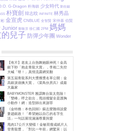
少女時代
D.O.
G-Dragon
朴海鎮
劉在錫
朴寶劍
林秀晶
韓志旼
SS
INFINITE
金宣虎
CNBLUE
玄彬
伯賢
全智賢
宋仲基
媽媽
 Junior
徐仁國
2PM
鄭敬淏
友的兒子
防彈少年團
Wonder
【有片】老友上台熱舞她眼神死！金高
銀下秒「抱走青龍大賞」，李相二失控
大喊「呀！」真情流露網笑翻
第五屆青龍系列大獎獲獎名單公開：金
高銀淚崩擒大賞，《菜鳥伙房兵》成最
大贏家
BABYMONSTER 雅譞舞台裝太危險！
「雙峰」呼之欲出，甩頭撥髮全是護胸
小動作！網：造型師出來謝罪
《金特務：本色回歸》蘇志燮難得談愛
妻趙銀政！「希望她以自己的名字生
活」一句話展現滿滿尊重與愛
甩肉17公斤大變樣！金敏荷瘦成紙片人
登青龍獎，「對比一年前」網驚呆：以