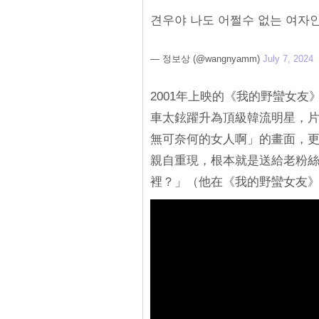
견우야 나도 어쩔수 없는 여자
— 정보상 (@wangnyamm)
July 7, 2024
2001年上映的《我的野蠻女
車太鉉躍升為頂級韓流明星，
無可奈何的女人啊」的畫面，更
親自重現，根本就是送給老粉
裡？」（他在《我的野蠻女友