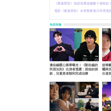
《屍速禁區》池昌旭遭追繳數十億稅款
電影《屍速禁區》全智賢睽違11年再度
為您推薦
明星
明星
邊佑錫暖心善舉曝光！《劉在錫的
從韓
民宿法則》出演者透露：因他的捐
曬與
款，兒童患者順利完成治療
出道
厚
明星