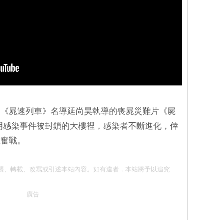
由《屍速列車》名導延尚昊執導的喪屍災難片《屍
明感染事件被封鎖的大樓裡，感染者不斷進化，倖
血奮戰。
 請勿抄襲、轉載、改寫或引述本站內容。如有違者，本站將予以追究
廣告