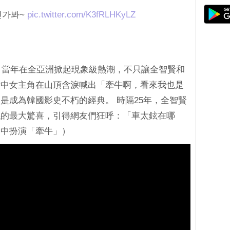
인가봐~
pic.twitter.com/K3fRLHKyLZ
友》當年在全亞洲掀起現象級熱潮，不只讓全智賢和
片中女主角在山頂含淚喊出「牽牛啊，看來我也是
是成為韓國影史不朽的經典。 時隔25年，全智賢
絲的最大驚喜，引得網友們狂呼：「車太鉉在哪
》中扮演「牽牛」）