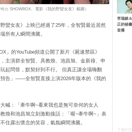
@쇼박스 SHOWBOX、電影《我的野蠻女友》截圖）
李瑞鎮＆
正的秘書
野蠻女友》上映已經過了25年，全智賢最近居然
首播
現場所有人瞬間沸騰。
OX」的YouTube頻道公開了新片《屍速禁區》
絮，主演群全智賢、具教煥、池昌旭、金新祿、申
玩起問答，默契好到不行。 但真正讓全場嗨翻
預告」——全智賢直接上演2026年版本的《我的
大喊：「牽牛啊~看來我也是無可奈何的女人
教煥和池昌旭立刻激動接話：「喔~牽牛啊~」表
忍不住露出懷念的笑容，氣氛瞬間沸騰。
下載KSD