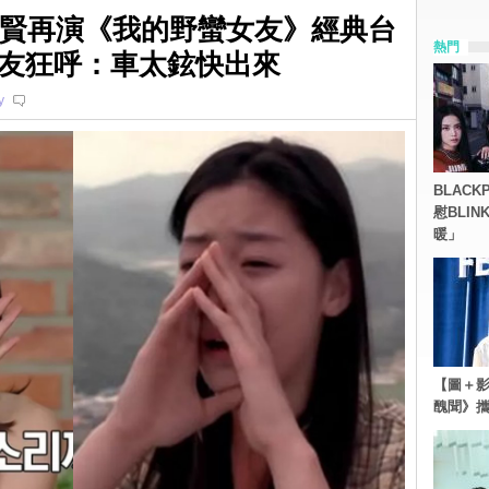
智賢再演《我的野蠻女友》經典台
熱門
友狂呼：車太鉉快出來
y
BLACK
慰BLI
暖」
【圖＋影
醜聞》攜