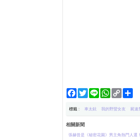
Facebook
Twitter
Line
WhatsApp
Copy
分
Link
享
標籤 :
車太鉉
我的野蠻女友
屍速
相關新聞
張赫曾是《秘密花園》男主角熱門人選