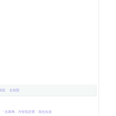
禁區
全智賢
！「吉羅琳」河智苑證實：我也知道