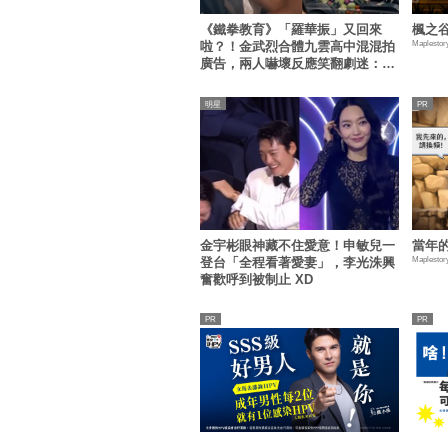
《鐵拳教育》「羅華振」又回來
楓之谷
Maplestor
啦？！金武烈合體九雲高中混混拍
廣告，兩人嚇壞反應笑翻劇迷：根
本番外篇！
明星
金宇彬眼神藏不住愛意！申敏兒一
當年
Maplestor
登台「全程看著愛妻」，李光洙興
奮歡呼到被制止 XD