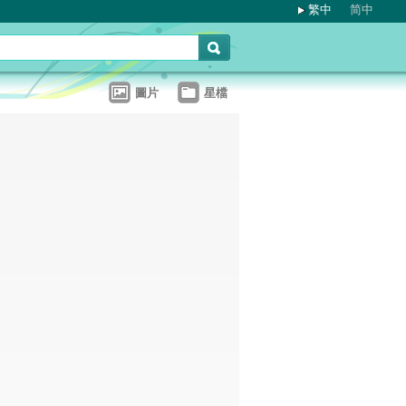
繁中
简中
圖片
星檔