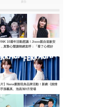
廣告
PINK 10週年活動惹議！Jisoo親自道歉安
NK，真摯心聲讓韓網直呼：「看了心裡好
片】Nana優雅現身品牌活動！新劇《挑情
手孫藝真、池昌旭9月登場