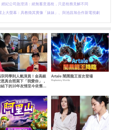
！經紀公司急澄清：絕無蓄意逃稅，只是稅務見解不同
躍上大螢幕：具教煥其實像「妹妹」、與池昌旭合作新電視劇
藝宗同學到人氣演員！金高銀
Artale 闇黑龍王首次登場
Maplestory Worlds
安恩真合照寫下「我愛你」，
前結下的10年友情至今依舊深
明星