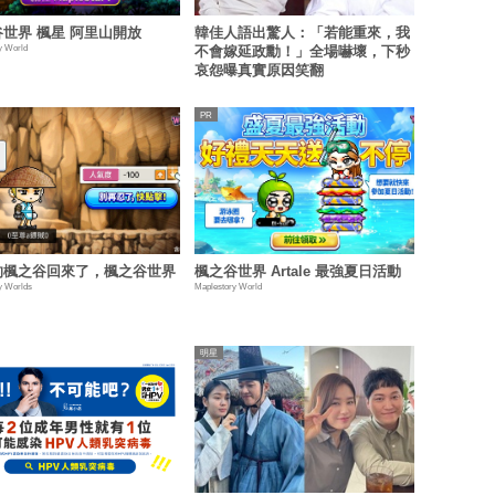
世界 楓星 阿里山開放
韓佳人語出驚人：「若能重來，我
y World
不會嫁延政勳！」全場嚇壞，下秒
哀怨曝真實原因笑翻
的楓之谷回來了，楓之谷世界
楓之谷世界 Artale 最強夏日活動
y Worlds
Maplestory World
明星