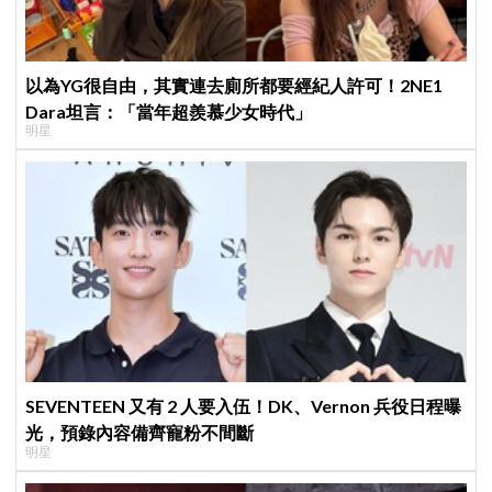
以為YG很自由，其實連去廁所都要經紀人許可！2NE1
Dara坦言：「當年超羨慕少女時代」
明星
SEVENTEEN 又有 2 人要入伍！DK、Vernon 兵役日程曝
光，預錄內容備齊寵粉不間斷
明星