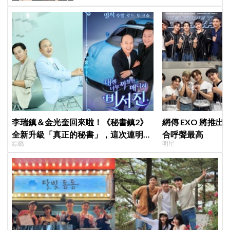
李瑞鎮＆金光奎回來啦！《秘書鎮2》
網傳 EXO 將推
全新升級「真正的秘書」，這次連明星
合呼聲最高
綜藝
明星
私生活都包辦！8月28日首播