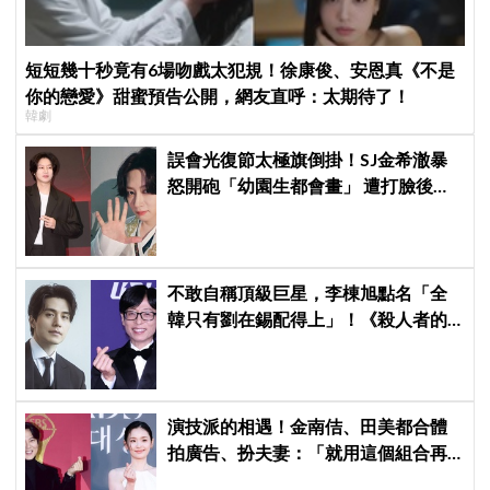
短短幾十秒竟有6場吻戲太犯規！徐康俊、安恩真《不是
你的戀愛》甜蜜預告公開，網友直呼：太期待了！
韓劇
誤會光復節太極旗倒掛！SJ金希澈暴
怒開砲「幼園生都會畫」 遭打臉後火
速道歉：是我蠢
不敢自稱頂級巨星，李棟旭點名「全
韓只有劉在錫配得上」！《殺人者的
購物中心2》「死而復生」攜手金慧峻
反擊，放話努力凍齡「拚第3季」
演技派的相遇！金南佶、田美都合體
拍廣告、扮夫妻：「就用這個組合再
拍一部戲劇吧」