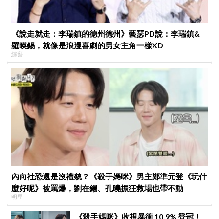
《說走就走：李瑞鎮的德州德州》藝瑟PD說：李瑞鎮&
羅暎錫，就像是浪漫喜劇的男女主角一樣XD
綜藝
內向社恐還是沒禮貌？《殺手媽咪》男主鄭準元登《玩什
麼好呢》被罵爆，劉在錫、孔曉振狂救場也帶不動
明星
《殺手媽咪》收視暴衝 10.9% 登冠！