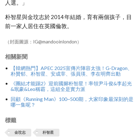
人選。」
朴智星與金玟志於 2014 年結婚，育有兩個孩子，目
前一家人居住在英國倫敦。
（封面圖源：IG@mandooinlondon）
相關新聞
【韓網熱門】APEC 2025宣傳片陣容太強！G-Dragon、
朴贊郁、朴智星、安成宰、張員瑛、李在明齊出動
《團結才能踢2》迎前國腳朴智星！率領尹斗俊&李起光
&珉豪&Leo稱霸，這組全是實力派
回顧《Running Man》100~500期，大家印象最深刻的是
哪一集呢？
標籤
金玟志
朴智星