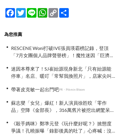
Facebook
Twitter
Line
WhatsApp
Copy
分
Link
享
為您推薦
RESCENE Woni打破IVE張員瑛霸榜記錄，登頂
「7月女團個人品牌聲譽榜」！魔性迷因「巨濟呀
吼」全網瘋傳、逆襲Melon第一
迷因本尊來了！SJ崔始源現身新北「只有始源能
停車」名店、暖叮「常幫我換照片」，店家尖叫
合照網笑翻：這輩子不能脫粉了
帶著皮克敏一起出門吧
PR・Pikmin Bloom
蘇志燮「女兒」爆紅！新人演員徐貹旼「零作
品」空降《金部長》，316萬舊片被挖出網驚呆：
星味藏不住！
《殺手媽咪》鄭準元登《玩什麼好呢？》掀態度
爭議！孔曉振曝「錄影後真的吐了」心疼喊：沒