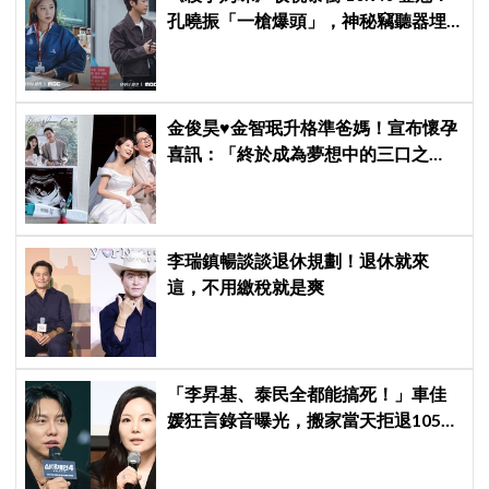
孔曉振「一槍爆頭」，神秘竊聽器埋
伏筆
金俊昊♥金智珉升格準爸媽！宣布懷孕
喜訊：「終於成為夢想中的三口之
家」
李瑞鎮暢談談退休規劃！退休就來
這，不用繳稅就是爽
「李昇基、泰民全都能搞死！」車佳
媛狂言錄音曝光，搬家當天拒退105億
保證金、糾紛再升級