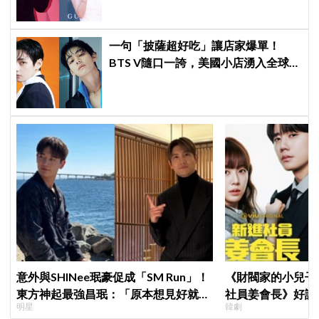
一句「披薩超好吃」讓店家爆單！
BTS V隨口一誇，美國小店湧入全球
ARMY擠爆
意外與SHINee珉豪促成「SM Run」！
《財閥家的小兒子
東方神起最強昌珉：「原本想見好就收
社員姜會長》好評
明星
韓劇
的」
多巴胺爆表