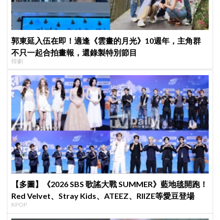
郭東延入伍在即！適逢《雲畫的月光》10週年，主角群
不只一起合拍畫報，還錄製特別節目
韓劇
【多圖】《2026 SBS 歌謠大戰 SUMMER》藍地毯開跑！
Red Velvet、Stray Kids、ATEEZ、RIIZE等愛豆登場
KPOP