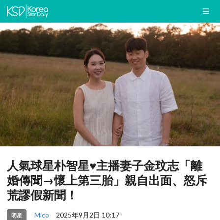
人氣球星朴智星♥主播妻子金玟志「離
婚傳聞→懷上第三胎」親自出面、怒斥
荒謬假新聞！
Mico
2025年9月2日 10:17
明星