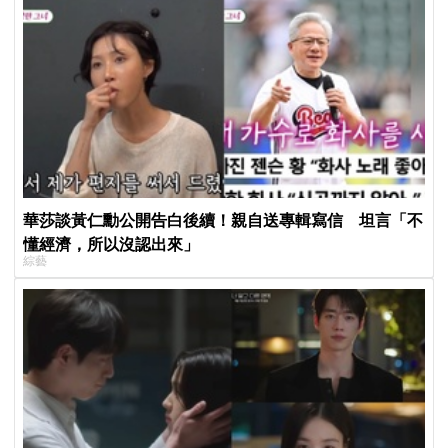
華莎談黃仁勳公開告白後續！親自送專輯寫信 坦言「不
懂經濟，所以沒認出來」
綜藝