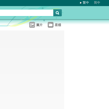
繁中
简中
圖片
星檔