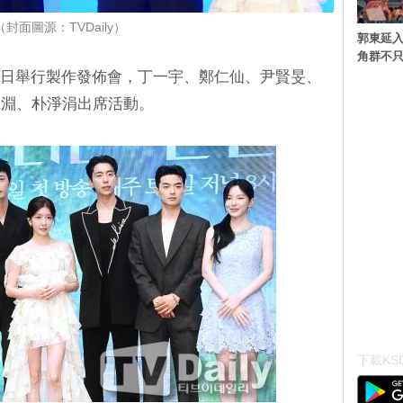
（封面圖源：TVDaily）
郭東延入
角群不
今日舉行製作發佈會，丁一宇、鄭仁仙、尹賢旻、
相淵、朴淨涓出席活動。
下載KSD