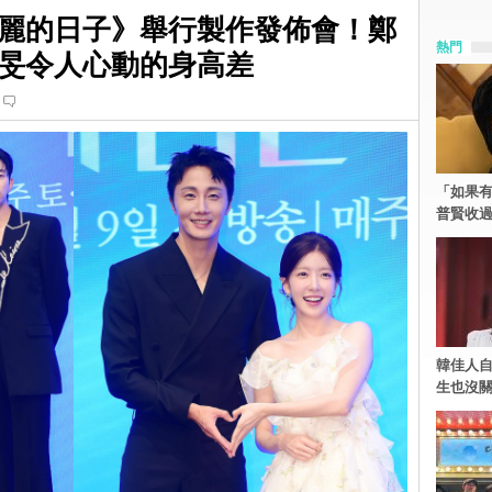
麗的日子》舉行製作發佈會！鄭
熱門
旻令人心動的身高差
「如果有
普賢收
韓佳人
生也沒關