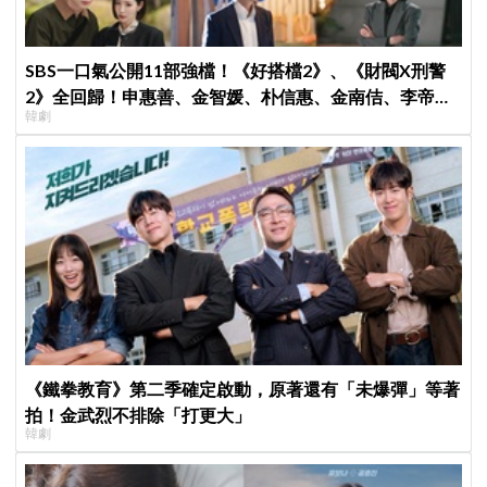
SBS一口氣公開11部強檔！《好搭檔2》、《財閥X刑警
2》全回歸！申惠善、金智媛、朴信惠、金南佶、李帝
韓劇
勳...陣容太狂了
《鐵拳教育》第二季確定啟動，原著還有「未爆彈」等著
拍！金武烈不排除「打更大」
韓劇