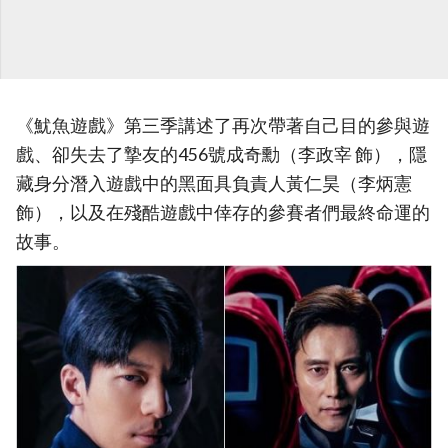
《魷魚遊戲》第三季講述了再次帶著自己目的參與遊
戲、卻失去了摯友的456號成奇勳（李政宰 飾），隱
藏身分潛入遊戲中的黑面具負責人黃仁昊（李炳憲
飾），以及在殘酷遊戲中倖存的參賽者們最終命運的
故事。