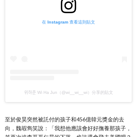
在 Instagram 查看這則貼文
위하준 Wi Ha Jun（@wi__wi__wi）分享的貼文
至於俊昊突然被託付的孩子和456億韓元獎金的去
向，魏嘏雋笑說：「我想他應該會好好撫養那孩子，