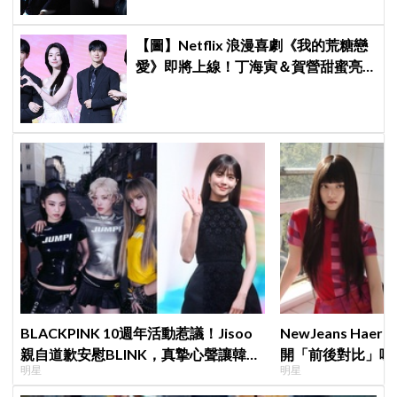
【圖】Netflix 浪漫喜劇《我的荒糖戀
愛》即將上線！丁海寅＆賀營甜蜜亮
相製作發表會，甜蜜CP化學反應引期
待
BLACKPINK 10週年活動惹議！Jisoo
NewJeans Ha
親自道歉安慰BLINK，真摯心聲讓韓網
開「前後對比」嘆
明星
明星
直呼：「看了心裡好暖」
絲超崩潰