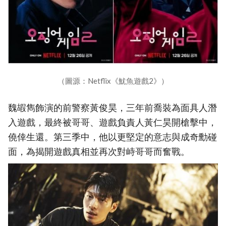
（圖源：Netflix《魷魚遊戲2》）
魏嘏雋飾演的前警察黃俊昊，三年前喬裝為面具人潛
入遊戲，最終被哥哥、遊戲負責人黃仁昊開槍擊中，
僥倖生還。第三季中，他以更堅定的意志與成奇勳碰
面，為揭開遊戲真相並再次對峙哥哥而奮戰。