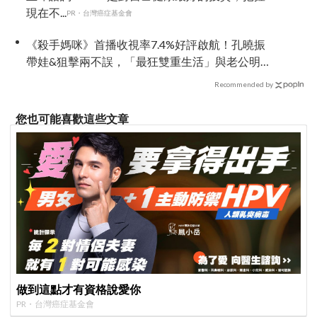
現在不...
PR・台灣癌症基金會
《殺手媽咪》首播收視率7.4%好評啟航！孔曉振
帶娃&狙擊兩不誤，「最狂雙重生活」與老公明追
暗躲
Recommended by
您也可能喜歡這些文章
做到這點才有資格說愛你
PR・台灣癌症基金會