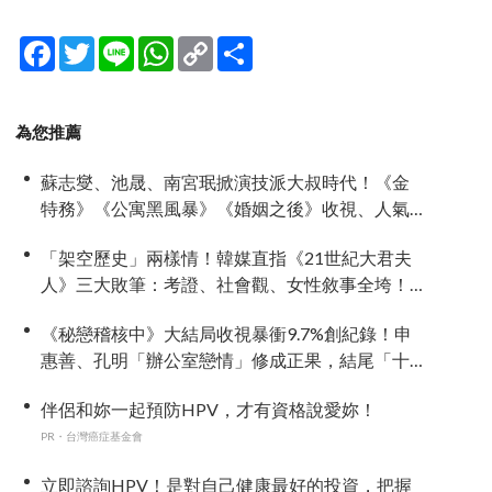
Facebook
Twitter
Line
WhatsApp
Copy
分
Link
享
為您推薦
蘇志燮、池晟、南宮珉掀演技派大叔時代！《金
特務》《公寓黑風暴》《婚姻之後》收視、人氣
雙爆發
「架空歷史」兩樣情！韓媒直指《21世紀大君夫
人》三大敗筆：考證、社會觀、女性敘事全垮！
讚《我的王室死對頭》諷刺到位
《秘戀稽核中》大結局收視暴衝9.7%創紀錄！申
惠善、孔明「辦公室戀情」修成正果，結尾「十
指緊扣」甜到蛀牙
伴侶和妳一起預防HPV，才有資格說愛妳！
PR・台灣癌症基金會
立即諮詢HPV！是對自己健康最好的投資，把握