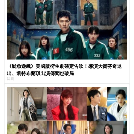
《魷魚遊戲》美國版衍生劇確定告吹！導演大衛芬奇退
出、凱特布蘭琪出演傳聞也破局
韓劇