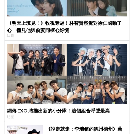
《明天上班見！》收視奪冠！朴智賢察覺對徐仁國動了
心 撞見他與前妻同框心好慌
韓劇
網傳 EXO 將推出新的小分隊！這個組合呼聲最高
明星
《說走就走：李瑞鎮的德州德州》藝