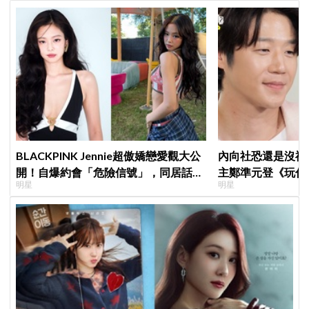
BLACKPINK Jennie超傲嬌戀愛觀大公
內向社恐還是沒禮
開！自爆約會「危險信號」，同居話題
主鄭準元登《玩什
明星
明星
曖昧喊卡留懸念
在錫、孔曉振狂救