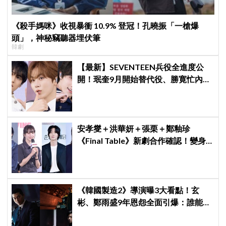
《殺手媽咪》收視暴衝 10.9% 登冠！孔曉振「一槍爆
頭」，神秘竊聽器埋伏筆
韓劇
【最新】SEVENTEEN兵役全進度公
開！珉奎9月開始替代役、勝寛忙內
DINO軍樂隊10月入伍
安孝燮＋洪華妍＋張栗＋鄭釉珍
《Final Table》新劇合作確認！變身
廚師們的料理勝負對決
《韓國製造2》導演曝3大看點！玄
彬、鄭雨盛9年恩怨全面引爆：誰能活
到最後？