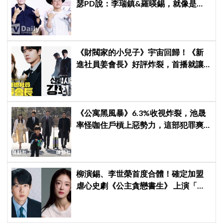
瑟PD說：李瑞鎮&羅暎錫，就像是浪
漫喜劇的男女主角一樣XD
《財閥家的小兒子》宇宙回歸！《新
進社員姜會長》好評炸裂，首播就讓
觀眾多巴胺爆表
《公寓黑風暴》6.3%收視炸裂，池晟
率怪咖住戶槓上惡勢力，這部犯罪爽
劇週末全韓都在看
柳演錫、李世榮首度合體！確定加盟
虐心史劇《公主貪戀書生》 上演「朝
鮮版羅密歐與茱麗葉」