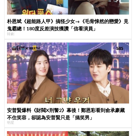
朴恩斌《超能路人甲》搞怪少女→《毛骨悚然的戀愛》見
鬼霸總！180度反差演技獲讚「信看演員」
韓劇
安普賢爆料《財閥X刑警2》幕後！鄭恩彩看到俞承豪藏
不住笑容，卻認為安普賢只是「搞笑男」
明星