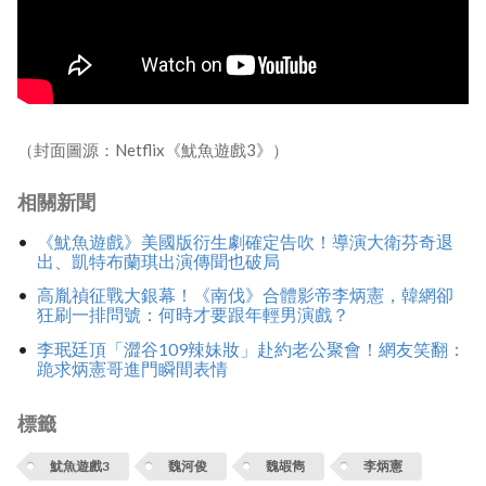
（封面圖源：Netflix《魷魚遊戲3》）
相關新聞
《魷魚遊戲》美國版衍生劇確定告吹！導演大衛芬奇退
出、凱特布蘭琪出演傳聞也破局
高胤禎征戰大銀幕！《南伐》合體影帝李炳憲，韓網卻
狂刷一排問號：何時才要跟年輕男演戲？
李珉廷頂「澀谷109辣妹妝」赴約老公聚會！網友笑翻：
跪求炳憲哥進門瞬間表情
標籤
魷魚遊戲3
魏河俊
魏嘏雋
李炳憲