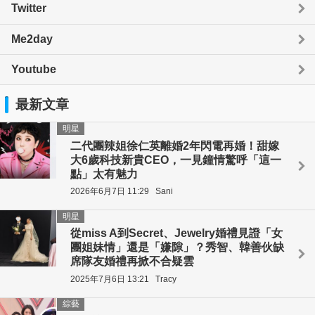
Twitter
Me2day
Youtube
最新文章
明星
二代團辣姐徐仁英離婚2年閃電再婚！甜嫁
大6歲科技新貴CEO，一見鐘情驚呼「這一
點」太有魅力
2026年6月7日 11:29
Sani
明星
從miss A到Secret、Jewelry婚禮見證「女
團姐妹情」還是「嫌隙」？秀智、韓善伙缺
席隊友婚禮再掀不合疑雲
2025年7月6日 13:21
Tracy
綜藝