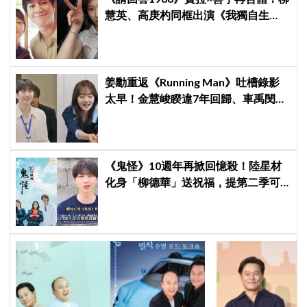
慧英、高庚杓同框出演《我獨自生
活》，戲裡夫妻戲外也有特別緣分
姜勳重返《Running Man》吐槽錄影
太早！金慧峻睽違7年回歸、車禹閔首
登綜藝
《鬼怪》10週年再掀回憶殺！陸星材
化身「柳德華」送祝福，提第二季可
能性「我會等待的」讓劇迷心動