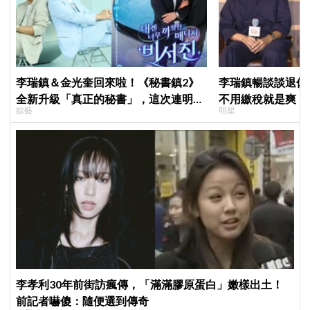
李瑞鎮＆金光奎回來啦！《秘書鎮2》
李瑞鎮暢談談退休
全新升級「真正的秘書」，這次連明星
不用繳稅就是爽
綜藝
明星
私生活都包辦！8月28日首播
李孝利30年前街訪瘋傳，「滿滿膠原蛋白」嫩樣出土！
前記者嚇傻：隨便選到傳奇