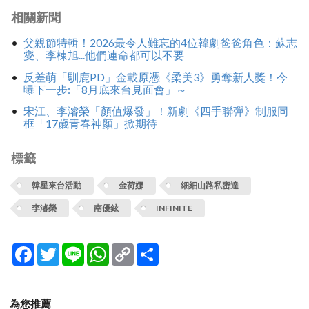
相關新聞
父親節特輯！2026最令人難忘的4位韓劇爸爸角色：蘇志
燮、李棟旭...他們連命都可以不要
反差萌「馴鹿PD」金載原憑《柔美3》勇奪新人獎！今
曝下一步:「8月底來台見面會」～
宋江、李濬榮「顏值爆發」！新劇《四手聯彈》制服同
框「17歲青春神顏」掀期待
標籤
韓星來台活動
金荷娜
細細山路私密達
李濬榮
南優鉉
INFINITE
Facebook
Twitter
Line
WhatsApp
Copy
分
Link
享
為您推薦