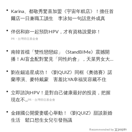
Karina、都敬秀驚喜加盟《宇宙年糕店》！擔任首
爾店一日兼職工讀生 李泳知一句話意外成真
伴侶和妳一起預防HPV，才有資格說愛妳！
PR・台灣癌症基金會
南韓首檔「雙性戀戀綜」《StandBIMe》震撼開
播！AI盲盒配對驚見「同性約會」，天菜男女大
混戰：理想型撞衫了！
劉在錫追星成功！《劉QUIZ》同框《奧德賽》諾
蘭導演、麥特戴蒙 害羞比YA幸福笑容藏不住
立即諮詢HPV！是對自己健康最好的投資，把握
現在不...
PR・台灣癌症基金會
金鍾國公開愛妻暖心舉動！《劉QUIZ》甜談新婚
生活 鬆口想生女兒引發熱議
Recommended by