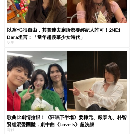
以為YG很自由，其實連去廁所都要經紀人許可！2NE1
Dara坦言：「當年超羨慕少女時代」
明星
歌曲比劇情搶眼！《狂唱下半場》姜棟元、嚴泰九、朴智
賢組混聲團體，劇中曲《Love Is》超洗腦
電影