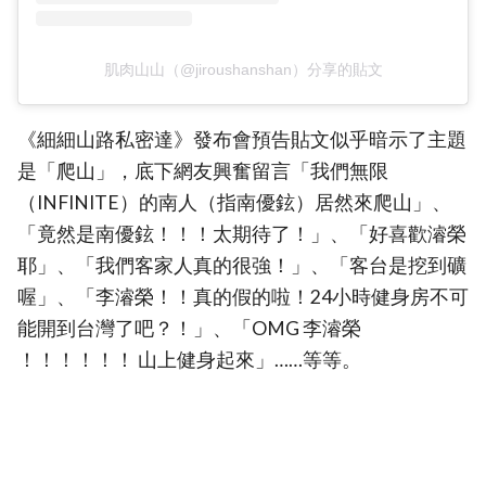
肌肉山山（@jiroushanshan）分享的貼文
《細細山路私密達》發布會預告貼文似乎暗示了主題
是「爬山」，底下網友興奮留言「我們無限
（INFINITE）的南人（指南優鉉）居然來爬山」、
「竟然是南優鉉！！！太期待了！」、「好喜歡濬榮
耶」、「我們客家人真的很強！」、「客台是挖到礦
喔」、「李濬榮！！真的假的啦！24小時健身房不可
能開到台灣了吧？！」、「OMG 李濬榮
！！！！！！ 山上健身起來」……等等。