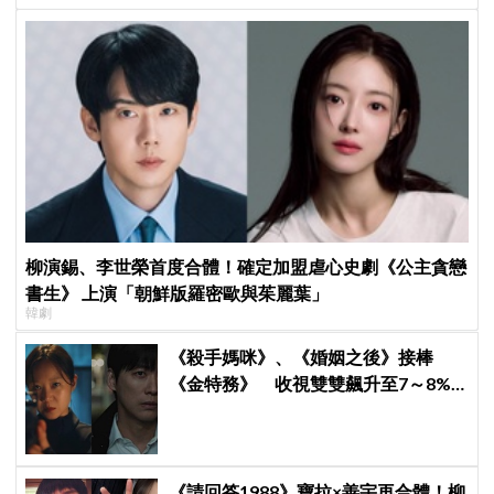
柳演錫、李世榮首度合體！確定加盟虐心史劇《公主貪戀
書生》 上演「朝鮮版羅密歐與茱麗葉」
韓劇
《殺手媽咪》、《婚姻之後》接棒
《金特務》 收視雙雙飆升至7～8%
創新高！
《請回答1988》寶拉×善宇再合體！柳