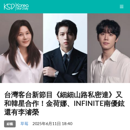
台灣客台新節目《細細山路私密達》又
和韓星合作！金荷娜、INFINITE南優鉉
還有李濬榮
草莓
2025年6月11日 18:40
綜藝