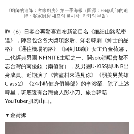
《廚師的迫降：客家廚房》第一季海報（圖源：FB@廚師的迫
降：客家廚房 셰프의 불시착 : 하카의 부엌）
昨（6）日客台再驚喜宣布新節目名《細細山路私密
達》，陣容包含各大獎項影后、知名韓劇《紳士的品
格》《通往機場的路》《回到18歲》女主角金荷娜，
二代經典男團INFINITE主唱之一、開solo演唱會都不
忘台灣的南優鉉（南優賢），及男團U-KISS與UNB出
身成員、近期演了《苦盡柑來遇見你》《弱美男英雄
Class 2》《24小時健身俱樂部》的李濬榮。除了上述
韓星，班底還有台灣藝人彭小刀、旅台韓籍
YouTuber肌肉山山。
▼金荷娜