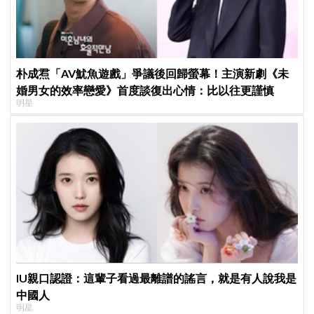
朴成焄「AV魷魚遊戲」爭議後回歸螢幕！主演新劇《未
婚男女的效率戀愛》首度談復出心情：比以往更謹慎
明星
IU親口認證：這輩子看過最離譜的謠言，就是有人說我是
中國人
明星