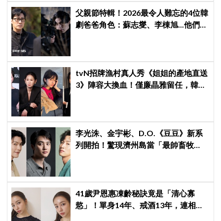
父親節特輯！2026最令人難忘的4位韓
劇爸爸角色：蘇志燮、李棟旭...他們連
命都可以不要
tvN招牌漁村真人秀《姐姐的產地直送
3》陣容大換血！僅廉晶雅留任，韓媒
曝新成員為金善映、盧允瑞、姜有皙
李光洙、金宇彬、D.O.《豆豆》新系
列開拍！驚現濟州島當「最帥畜牧
工」，人氣YTR文尚勳驚喜加盟
41歲尹恩惠凍齡秘訣竟是「清心寡
慾」！單身14年、戒酒13年，連相親
都幽默喊卡：輪不到我