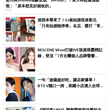
珉：「原本想見好就收的」
明星
迷因本尊來了！SJ崔始源現身新北
「只有始源能停車」名店、暖叮「常
幫我換照片」，店家尖叫合照網笑
翻：這輩子不能脫粉了
RESCENE Woni打破IVE張員瑛霸榜記
錄，登頂「7月女團個人品牌聲譽
榜」！魔性迷因「巨濟呀吼」全網瘋
傳、逆襲Melon第一
一句「披薩超好吃」讓店家爆單！
BTS V隨口一誇，美國小店湧入全球
ARMY擠爆
《請回答1994》閔都凞曾因沒戲拍去