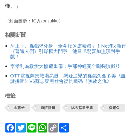
機。」
（封面圖源：IG@sonsukku）
相關新聞
河正宇、孫錫求化身「全斗煥 X 盧泰愚」！Netflix 新作
《普通人們》引爆權力鬥爭，池昌旭驚喜加盟演對手
戲！
李孝利為救愛犬慘遭重傷：手部神經完全斷裂險截肢
OTT電視劇集戰場亮眼！懸疑追兇的孫錫久金多美《血
謎拼圖》VS蘇志燮黑社會復仇戲碼《無赦之仇》
標籤
金惠子
血謎拼圖
比天堂還美麗
孫錫久
Facebook
Twitter
Line
WhatsApp
Copy
分
Link
享