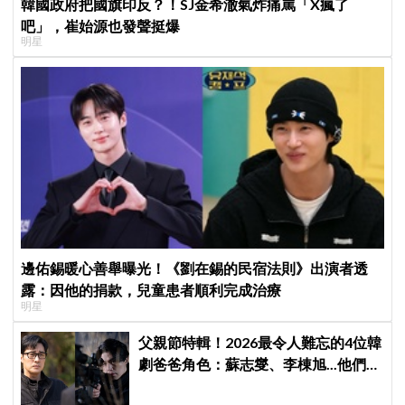
韓國政府把國旗印反？！SJ金希澈氣炸痛罵「X瘋了
吧」，崔始源也發聲挺爆
明星
邊佑錫暖心善舉曝光！《劉在錫的民宿法則》出演者透
露：因他的捐款，兒童患者順利完成治療
明星
父親節特輯！2026最令人難忘的4位韓
劇爸爸角色：蘇志燮、李棟旭...他們連
命都可以不要