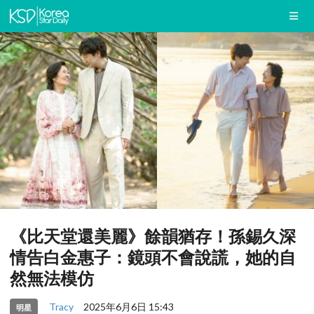
《比天堂還美麗》餘韻猶存！孫錫久深
情告白金惠子：鏡頭不會說謊，她的自
然無法模仿
Tracy
2025年6月6日 15:43
明星