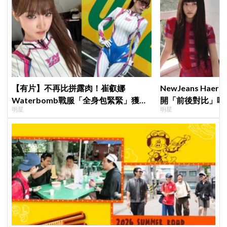
【有片】不再比拼露肉！崔叡娜
NewJeans Ha
Waterbomb戰服「全身包緊緊」獲好
開「前後對比」嘆
明星
明星
評，逆向操作炸翻全場：根本福音戰士
絲超崩潰