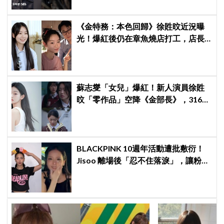
《金特務：本色回歸》徐貹旼近況曝
光！爆紅後仍在章魚燒店打工，店長
驚呼：「妳怎麼會在這裡？」
蘇志燮「女兒」爆紅！新人演員徐貹
旼「零作品」空降《金部長》，316萬
舊片被挖出網驚呆：星味藏不住！
BLACKPINK 10週年活動遭批敷衍！
Jisoo 離場後「忍不住落淚」，讓粉絲
看了好心疼