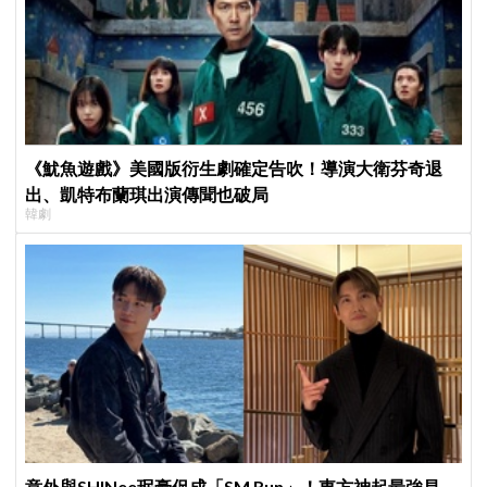
《魷魚遊戲》美國版衍生劇確定告吹！導演大衛芬奇退
出、凱特布蘭琪出演傳聞也破局
韓劇
意外與SHINee珉豪促成「SM Run」！東方神起最強昌