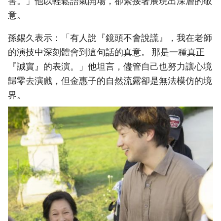
害。」他以輕鬆語氣開場，卻緊接著展現出深層的敬
意。
孫錫久表示：「有人說『鏡頭不會說謊』，我在老師
的演技中深刻體會到這句話的真意。 那是一種真正
『誠實』的表演。」他坦言，儘管自己也努力讓心境
歸零去演戲，但金惠子的自然流露卻是無法模仿的境
界。