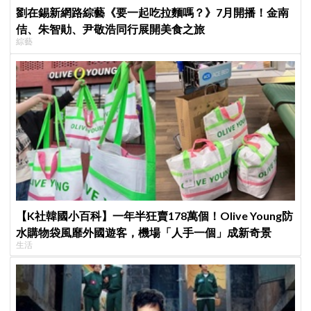
劉在錫新網路綜藝《要一起吃拉麵嗎？》7月開播！金南
佶、朱智勛、尹敬浩同行展開美食之旅
綜藝
【K社韓國小百科】一年半狂賣178萬個！Olive Young防
水購物袋風靡外國遊客，機場「人手一個」成新奇景
生活