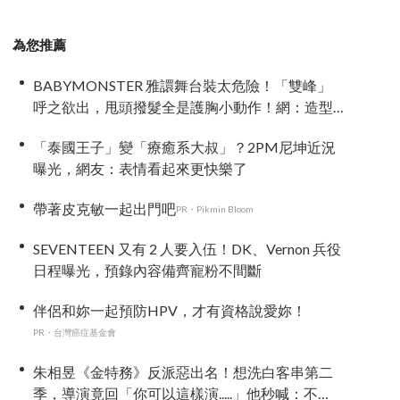
為您推薦
BABYMONSTER 雅譞舞台裝太危險！「雙峰」
呼之欲出，甩頭撥髮全是護胸小動作！網：造型
師出來謝罪
「泰國王子」變「療癒系大叔」？2PM尼坤近況
曝光，網友：表情看起來更快樂了
帶著皮克敏一起出門吧
PR・Pikmin Bloom
SEVENTEEN 又有 2 人要入伍！DK、Vernon 兵役
日程曝光，預錄內容備齊寵粉不間斷
伴侶和妳一起預防HPV，才有資格說愛妳！
PR・台灣癌症基金會
朱相昱《金特務》反派惡出名！想洗白客串第二
季，導演竟回「你可以這樣演.....」他秒喊：不