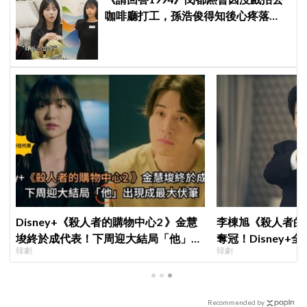
咖啡廳打工，孫浩俊得知後心疼落
淚：「你為什麼需要打工？」
Disney+《殺人者的購物中心2 》金慧
李棟旭《殺人者的
埈終於成代表！下周迎大結局「他」出
奪冠！Disney
韓劇
韓劇
現成最大伏筆
紀錄
Recommended by