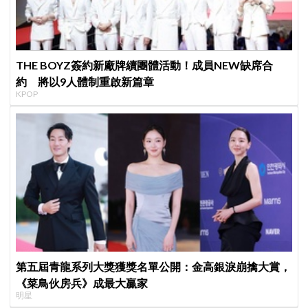
THE BOYZ簽約新廠牌續團體活動！成員NEW缺席合
約 將以9人體制重啟新篇章
KPOP
第五屆青龍系列大獎獲獎名單公開：金高銀淚崩擒大賞，
《菜鳥伙房兵》成最大贏家
明星