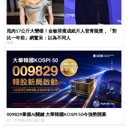
甩肉17公斤大變樣！金敏荷瘦成紙片人登青龍獎，「對
比一年前」網驚呆：以為不同人
明星
009829掌握AI關鍵 大華韓國KOSPI 50今強勢開募
PR・大華銀全能行銷方案