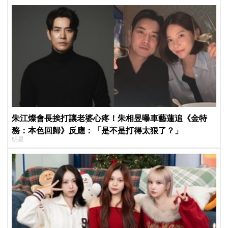
朱江燦會長挨打讓老婆心疼！朱相昱曝車藝蓮追《金特
務：本色回歸》反應：「是不是打得太狠了？」
明星