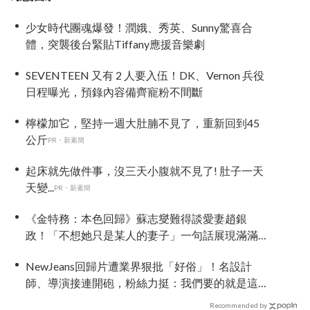
少女時代團魂爆發！潤娥、秀英、Sunny驚喜合
體，突襲後台緊貼Tiffany應援音樂劇
SEVENTEEN 又有 2 人要入伍！DK、Vernon 兵役
日程曝光，預錄內容備齊寵粉不間斷
檸檬加它，堅持一週大肚腩不見了，重新回到45
公斤
PR・新素簡
起床就先做件事，沒三天小腹就不見了! 肚子一天
天變...
PR・新素簡
《金特務：本色回歸》蘇志燮難得談愛妻趙銀
政！「不想她只是某人的妻子」一句話展現滿滿
尊重與愛
NewJeans回歸片遭業界狠批「好俗」！名設計
師、導演接連開砲，粉絲力挺：我們要的就是這
個味
Recommended by