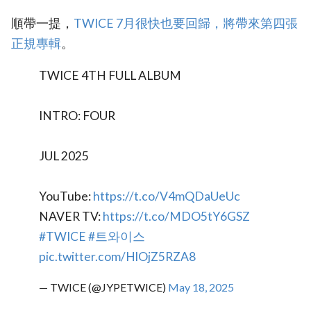
順帶一提，
TWICE 7月很快也要回歸，將帶來第四張
正規專輯
。
TWICE 4TH FULL ALBUM
INTRO: FOUR
JUL 2025
YouTube:
https://t.co/V4mQDaUeUc
NAVER TV:
https://t.co/MDO5tY6GSZ
#TWICE
#트와이스
pic.twitter.com/HlOjZ5RZA8
— TWICE (@JYPETWICE)
May 18, 2025