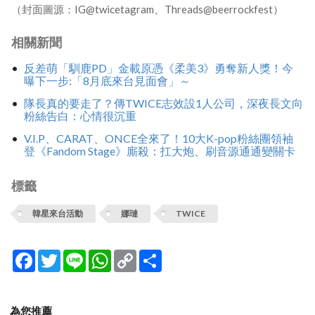
（封面圖源：IG@twicetagram、Threads@beerrockfest）
相關新聞
反差萌「馴鹿PD」金載原憑《柔美3》勇奪新人獎！今
曝下一步:「8月底來台見面會」～
隊長真的要走了？傳TWICE志效設1人公司，深夜長文向
粉絲告白：心情很沉重
V.I.P、CARAT、ONCE全來了！10大K-pop粉絲團領袖
登《Fandom Stage》廝殺：扛大炮、刷音源通通變關卡
標籤
韓星來台活動
娜璉
TWICE
Facebook
Twitter
Line
WhatsApp
Copy
分
Link
享
為您推薦