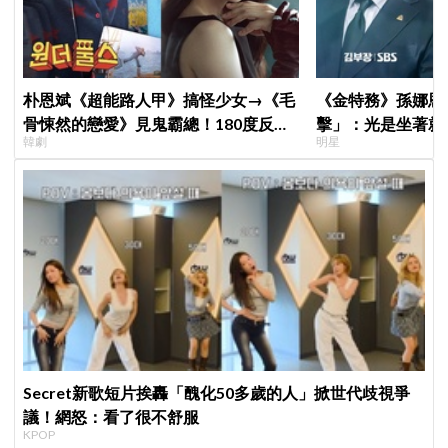
朴恩斌《超能路人甲》搞怪少女→《毛
《金特務》孫娜恩
骨悚然的戀愛》見鬼霸總！180度反差
擊」：光是坐著就
韓劇
明星
演技獲讚「信看演員」
Secret新歌短片挨轟「醜化50多歲的人」掀世代歧視爭
議！網怒：看了很不舒服
KPOP