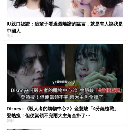
IU親口認證：這輩子看過最離譜的謠言，就是有人說我是
中國人
明星
Disney+《殺人者的購物中心2 》金慧峻「4分鐘槍戰」
登熱搜！但便當領不完兩大主角全掛了⋯
韓劇