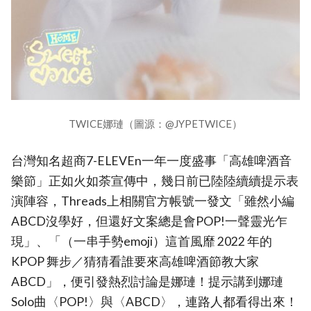
TWICE娜璉（圖源：@JYPETWICE）
台灣知名超商7-ELEVEn一年一度盛事「高雄啤酒音
樂節」正如火如荼宣傳中，幾日前已陸陸續續提示表
演陣容，Threads上相關官方帳號一發文「雖然小編
ABCD沒學好，但還好文案總是會POP!一聲靈光乍
現」、「（一串手勢emoji）這首風靡 2022 年的
KPOP 舞步／猜猜看誰要來高雄啤酒節教大家
ABCD」，便引發熱烈討論是娜璉！提示講到娜璉
Solo曲〈POP!〉與〈ABCD〉，連路人都看得出來！