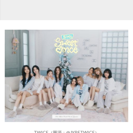
TWICE（圖源：@JYPETWICE）