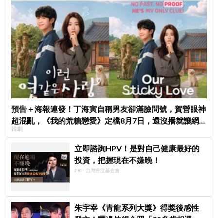
預告＋海報連發！丁海寅自稱男友卻滿臉問號，賀營眼神
超混亂，《我的荒糖戀愛》定檔8月7日，還沒播就讓網
韓劇
友瘋猜結局
立即諮詢HPV！是對自己健康最好的
投資，把握現在不嫌晚！
PR・台灣癌症基金會
朱宇宰《青龍系列大獎》得獎後感性