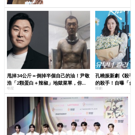
甩掉34公斤＝倒掉半個自己的油！尹敬
孔曉振新劇《殺手
浩「2顆蛋白＋辣椒」地獄菜單，你敢
的殺手！自曝「台
明星
韓劇
抄嗎？
小很多XD