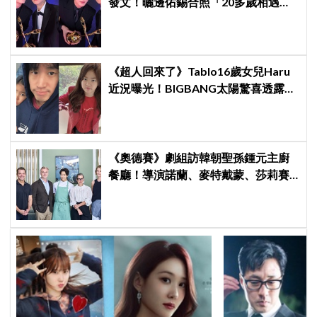
發文！曬邊佑錫合照「20多歲相遇，
如今一起站上頒獎舞台」
《超人回來了》Tablo16歲女兒Haru
近況曝光！BIGBANG太陽驚喜透露：
她長高超多，嚇我一跳
《奧德賽》劇組訪韓朝聖孫鍾元主廚
餐廳！導演諾蘭、麥特戴蒙、莎莉賽
隆合照曝光