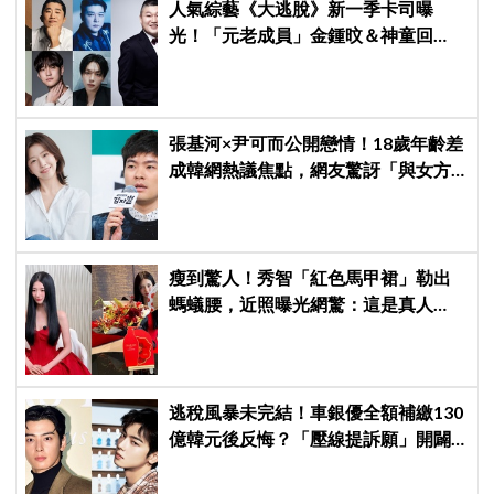
人氣綜藝《大逃脫》新一季卡司曝
光！「元老成員」金鍾旼＆神童回
歸，SEVENTEEN 勝寛驚喜加盟，姜
鎬童缺席成最大焦點
張基河×尹可而公開戀情！18歲年齡差
成韓網熱議焦點，網友驚訝「與女方
媽媽僅差5歲」
瘦到驚人！秀智「紅色馬甲裙」勒出
螞蟻腰，近照曝光網驚：這是真人
嗎？
逃稅風暴未完結！車銀優全額補繳130
億韓元後反悔？「壓線提訴願」開闢
稅務第二戰場