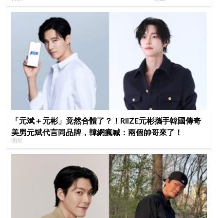
光，9月12日首播引期待
比YA幸福笑容藏
「元斌＋元彬」竟然合體了？！RIIZE元彬攜手韓國傳奇
美男元斌代言同品牌，韓網瘋喊：兩個帥哥來了！
明星