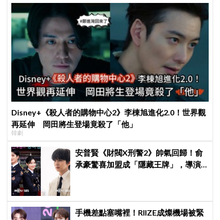
Disney+《殺人者的購物中心2》李棟旭進化2.0！世界觀
再延伸 岡田將生登場竟殺了「他」
韓劇
安普賢《財閥X刑警2》帥氣回歸！俞
承豪驚喜加盟成「隱藏王牌」，導演
笑曝：太有存在感決定提前登場
手機差點塞嘴裡！RIIZE成燦機場被緊