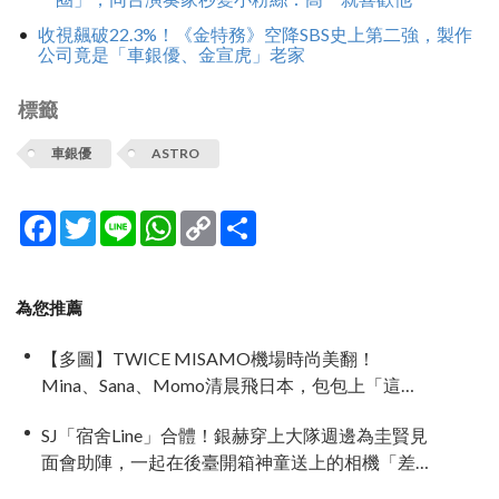
收視飆破22.3%！《金特務》空降SBS史上第二強，製作
公司竟是「車銀優、金宣虎」老家
標籤
車銀優
ASTRO
Facebook
Twitter
Line
WhatsApp
Copy
分
Link
享
為您推薦
【多圖】TWICE MISAMO機場時尚美翻！
Mina、Sana、Momo清晨飛日本，包包上「這款
配件」成全場焦點
SJ「宿舍Line」合體！銀赫穿上大隊週邊為圭賢見
面會助陣，一起在後臺開箱神童送上的相機「差
點閃瞎眼」