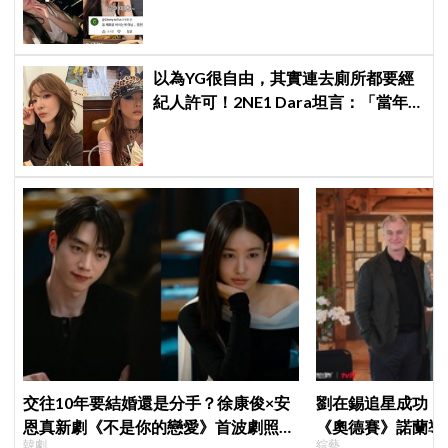
猜測，鄭元奎反應成亮點
以為YG很自由，其實連去廁所都要經
紀人許可！2NE1 Dara坦言：「當年
超羨慕少女時代」
交往10年要結婚還是分手？徐康俊×安
劉在錫追星成功！《
恩真新劇《不是你的戀愛》首波劇照曝
《奧德賽》諾蘭導
韓劇
綜藝