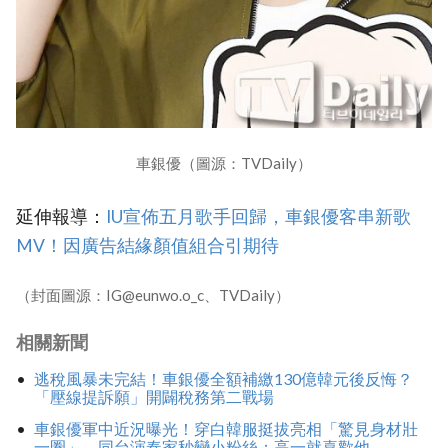
車銀優（圖源：TVDaily）
延伸報導：
IU宣佈五月歌手回歸，車銀優客串新歌
MV！因廣告結緣顏值組合引期待
（封面圖源：IG@eunwo.o_c、TVDaily）
相關新聞
逃稅風暴未完結！車銀優全額補繳130億韓元後反悔？
「壓線提訴願」開闢稅務第二戰場
車銀優軍中近況曝光！穿白韓服挺拔亮相「驚見身材壯
一圈」，同台演奏家秒變小粉絲：高一就喜歡他