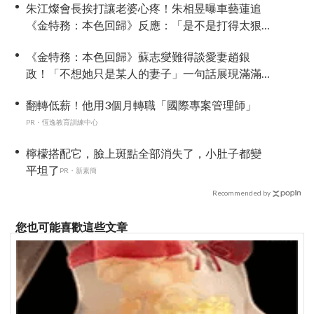
朱江燦會長挨打讓老婆心疼！朱相昱曝車藝蓮追
《金特務：本色回歸》反應：「是不是打得太狠
了？」
《金特務：本色回歸》蘇志燮難得談愛妻趙銀
政！「不想她只是某人的妻子」一句話展現滿滿
尊重與愛
翻轉低薪！他用3個月轉職「國際專案管理師」
PR・恆逸教育訓練中心
檸檬搭配它，臉上斑點全部消失了，小肚子都變
平坦了
PR・新素簡
Recommended by
您也可能喜歡這些文章