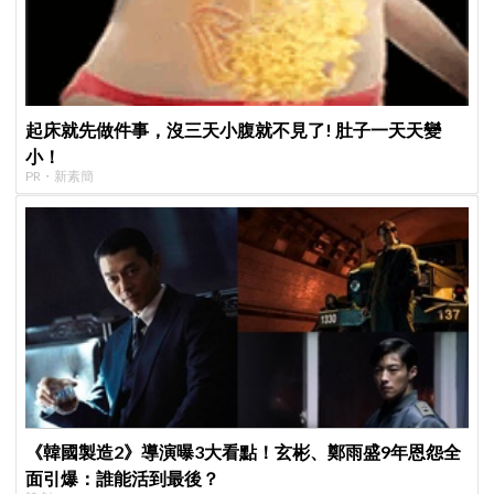
起床就先做件事，沒三天小腹就不見了! 肚子一天天變
小！
PR・新素簡
《韓國製造2》導演曝3大看點！玄彬、鄭雨盛9年恩怨全
面引爆：誰能活到最後？