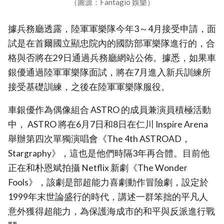
（圖源：Fantagio 娛樂）
據兵務廳透露，陸軍軍樂隊今年3～4月接受申請，面
試是在首爾國立顯忠院內的國防部軍樂隊進行的，合
格與否將在29日通過兵務廳網站公佈。據悉，如果車
銀優通過陸軍軍樂隊面試，將在7月進入新兵訓練所
接受基礎訓練，之後在陸軍軍樂隊服役。
車銀優作為偶像組合 ASTRO 的成員兼演員積極活動
中， ASTRO 將在6月7日和8日在仁川 Inspire Arena
舉辦第四次單獨演唱會《The 4th ASTROAD，
Stargraphy》，這也是他們時隔3年再合體。目前他
正在和朴恩斌拍攝 Netflix 新劇《The Wonder
Fools》，該劇是部超能力喜劇動作冒險劇，設定於
1999年末世論盛行的時代，講述一群笨拙的平凡人
意外獲得超能力，為保護海成市的和平與反派進行戰