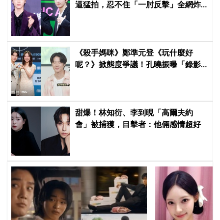
逼猛拍，忍不住「一肘反擊」全網炸
鍋
《殺手媽咪》鄭準元登《玩什麼好
呢？》掀態度爭議！孔曉振曝「錄影
後真的吐了」心疼喊：沒能救你
甜爆！林知衍、李到晛「高爾夫約
會」被捕獲，目擊者：他倆感情超好