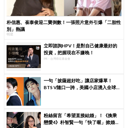
朴信惠、崔泰俊迎二寶倒數！一張照片意外引爆「二胎性
別」熱議
明星
立即諮詢HPV！是對自己健康最好的
投資，把握現在不嫌晚！
PR・台灣癌症基金會
一句「披薩超好吃」讓店家爆單！
BTS V隨口一誇，美國小店湧入全球
ARMY擠爆
粉絲留言「希望直接結婚」！《換乘
戀愛4》朴智賢一句「快了喔」掀婚訊