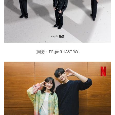
（圖源：FB@offclASTRO）