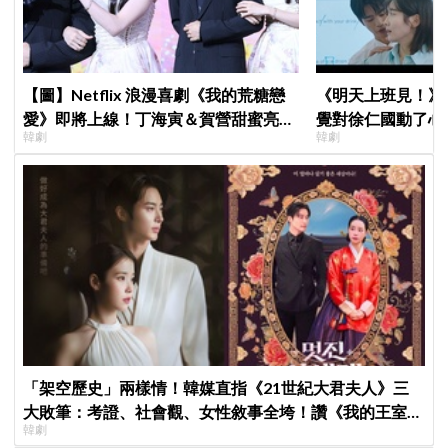
【圖】Netflix 浪漫喜劇《我的荒糖戀
《明天上班見！》
愛》即將上線！丁海寅＆賀營甜蜜亮相
覺對徐仁國動了心
韓劇
韓劇
製作發表會，甜蜜CP化學反應引期待
心好慌
「架空歷史」兩樣情！韓媒直指《21世紀大君夫人》三
大敗筆：考證、社會觀、女性敘事全垮！讚《我的王室死
韓劇
對頭》諷刺到位