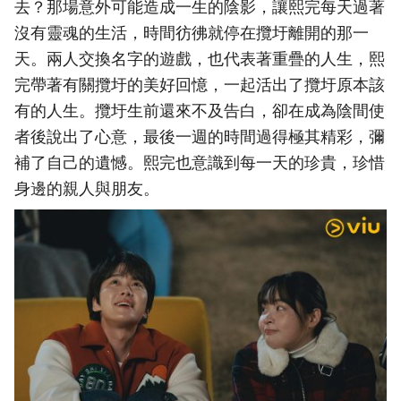
去？那場意外可能造成一生的陰影，讓熙完每天過著
沒有靈魂的生活，時間彷彿就停在攬圩離開的那一
天。兩人交換名字的遊戲，也代表著重疊的人生，熙
完帶著有關攬圩的美好回憶，一起活出了攬圩原本該
有的人生。攬圩生前還來不及告白，卻在成為陰間使
者後說出了心意，最後一週的時間過得極其精彩，彌
補了自己的遺憾。熙完也意識到每一天的珍貴，珍惜
身邊的親人與朋友。