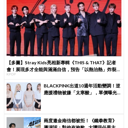
【多圖】Stray Kids亮相新專輯《THIS & THAT》記者
會！展現多才全能與滿滿自信，預告「以熱治熱」炸裂夏
KPOP
日音樂圈
BLACKPINK出道10週年活動變調！逆
應援禮物被嫌「太寒酸」，單價曝光
引群嘲
兩度邀金南佶都被拒！《鐵拳教育》
導演認：對他有抱歉…大讚現任男主金