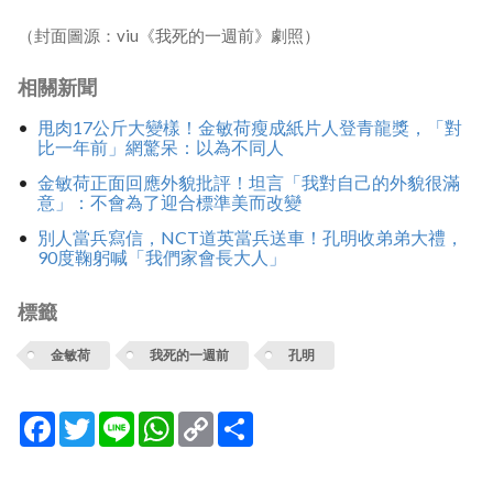
（封面圖源：viu《我死的一週前》劇照）
相關新聞
甩肉17公斤大變樣！金敏荷瘦成紙片人登青龍獎，「對
比一年前」網驚呆：以為不同人
金敏荷正面回應外貌批評！坦言「我對自己的外貌很滿
意」：不會為了迎合標準美而改變
別人當兵寫信，NCT道英當兵送車！孔明收弟弟大禮，
90度鞠躬喊「我們家會長大人」
標籤
金敏荷
我死的一週前
孔明
Facebook
Twitter
Line
WhatsApp
Copy
分
Link
享