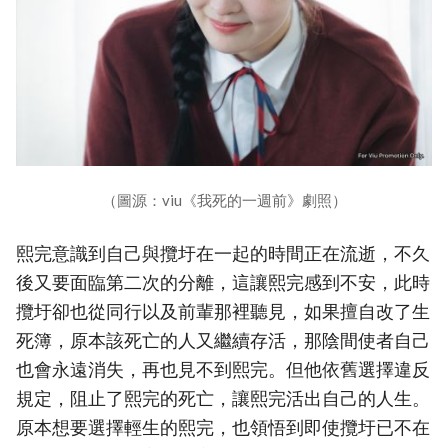
（圖源：viu《我死的一週前》劇照）
熙完意識到自己與攬圩在一起的時間正在流逝，不久
後又要面臨第二次的分離，這讓熙完感到不安，此時
攬圩卻也從同行以及前輩那裡聽見，如果擅自改了生
死簿，原本該死亡的人又繼續存活，那陰間使者自己
也會永遠消失，再也見不到熙完。但他依舊選擇違反
規定，阻止了熙完的死亡，讓熙完活出自己的人生。
原本想要選擇輕生的熙完，也領悟到即使攬圩已不在