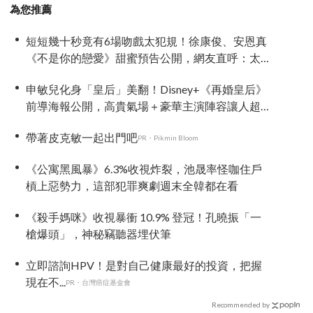
為您推薦
短短幾十秒竟有6場吻戲太犯規！徐康俊、安恩真
《不是你的戀愛》甜蜜預告公開，網友直呼：太
期待了！
申敏兒化身「皇后」美翻！Disney+《再婚皇后》
前導海報公開，高貴氣場＋豪華主演陣容讓人超
期待！
帶著皮克敏一起出門吧
PR・Pikmin Bloom
《公寓黑風暴》6.3%收視炸裂，池晟率怪咖住戶
槓上惡勢力，這部犯罪爽劇週末全韓都在看
《殺手媽咪》收視暴衝 10.9% 登冠！孔曉振「一
槍爆頭」，神秘竊聽器埋伏筆
立即諮詢HPV！是對自己健康最好的投資，把握
現在不...
PR・台灣癌症基金會
Recommended by