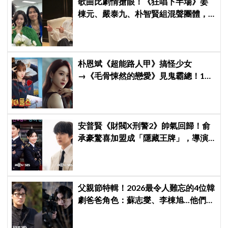
歌曲比劇情搶眼！《狂唱下半場》姜
棟元、嚴泰九、朴智賢組混聲團體，
劇中曲《Love Is》超洗腦
朴恩斌《超能路人甲》搞怪少女
→《毛骨悚然的戀愛》見鬼霸總！180
度反差演技獲讚「信看演員」
安普賢《財閥X刑警2》帥氣回歸！俞
承豪驚喜加盟成「隱藏王牌」，導演
笑曝：太有存在感決定提前登場
父親節特輯！2026最令人難忘的4位韓
劇爸爸角色：蘇志燮、李棟旭...他們連
命都可以不要