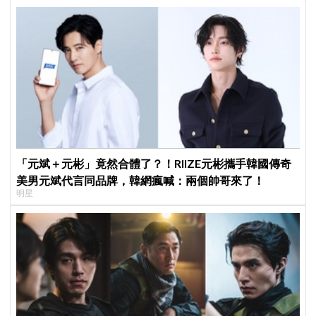
「元斌＋元彬」竟然合體了？！RIIZE元彬攜手韓國傳奇
美男元斌代言同品牌，韓網瘋喊：兩個帥哥來了！
明星