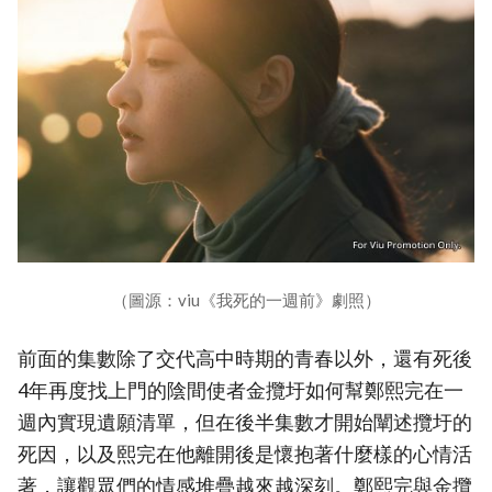
（圖源：viu《我死的一週前》劇照）
前面的集數除了交代高中時期的青春以外，還有死後
4年再度找上門的陰間使者金攬圩如何幫鄭熙完在一
週內實現遺願清單，但在後半集數才開始闡述攬圩的
死因，以及熙完在他離開後是懷抱著什麼樣的心情活
著，讓觀眾們的情感堆疊越來越深刻。鄭熙完與金攬