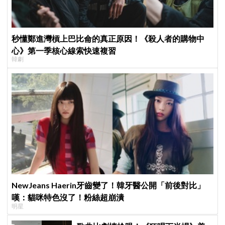
秒懂鄭進灣槓上巴比侖的真正原因！《殺人者的購物中
心》第一季核心線索快速複習
韓劇
NewJeans Haerin牙齒變了！韓牙醫公開「前後對比」
嘆：貓咪特色沒了！粉絲超崩潰
明星