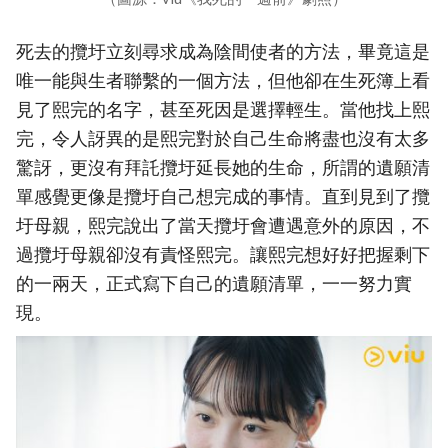
死去的攬圩立刻尋求成為陰間使者的方法，畢竟這是
唯一能與生者聯繫的一個方法，但他卻在生死簿上看
見了熙完的名字，甚至死因是選擇輕生。當他找上熙
完，令人訝異的是熙完對於自己生命將盡也沒有太多
驚訝，更沒有拜託攬圩延長她的生命，所謂的遺願清
單感覺更像是攬圩自己想完成的事情。直到見到了攬
圩母親，熙完說出了當天攬圩會遭遇意外的原因，不
過攬圩母親卻沒有責怪熙完。讓熙完想好好把握剩下
的一兩天，正式寫下自己的遺願清單，一一努力實
現。