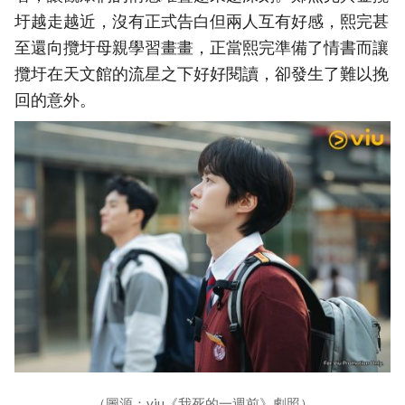
圩越走越近，沒有正式告白但兩人互有好感，熙完甚
至還向攬圩母親學習畫畫，正當熙完準備了情書而讓
攬圩在天文館的流星之下好好閱讀，卻發生了難以挽
回的意外。
（圖源：viu《我死的一週前》劇照）