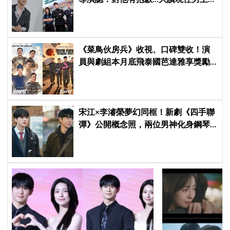
武烈：全方位演員
《菜鳥伙房兵》收視、口碑雙收！演
員與劇組本月底飛泰國芭達雅享獎勵
旅行，慶祝亮眼成績
宋江×李濬榮夢幻同框！新劇《四手聯
彈》公開概念照，兩位男神化身鋼琴
天才，8月首播讓粉絲超期待