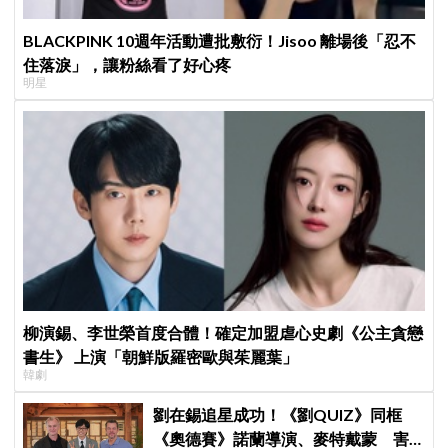
BLACKPINK 10週年活動遭批敷衍！Jisoo 離場後「忍不
住落淚」，讓粉絲看了好心疼
明星
柳演錫、李世榮首度合體！確定加盟虐心史劇《公主貪戀
書生》 上演「朝鮮版羅密歐與茱麗葉」
韓劇
劉在錫追星成功！《劉QUIZ》同框
《奧德賽》諾蘭導演、麥特戴蒙 害