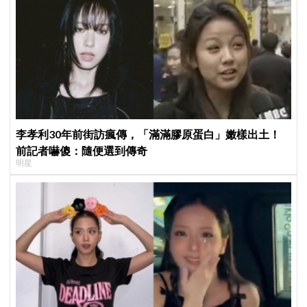
李孝利30年前街訪瘋傳，「滿滿膠原蛋白」嫩樣出土！
前記者嚇傻：隨便選到傳奇
明星