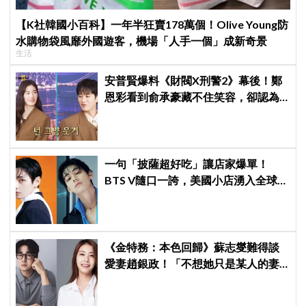
【K社韓國小百科】一年半狂賣178萬個！Olive Young防
水購物袋風靡外國遊客，機場「人手一個」成新奇景
生活
安普賢爆料《財閥X刑警2》幕後！鄭
恩彩看到俞承豪藏不住笑容，卻認為
安普賢只是「搞笑男」
一句「披薩超好吃」讓店家爆單！
BTS V隨口一誇，美國小店湧入全球
ARMY擠爆
《金特務：本色回歸》蘇志燮難得談
愛妻趙銀政！「不想她只是某人的妻
子」一句話展現滿滿尊重與愛