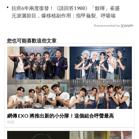
抗癌6年兩度復發！《請回答1988》「餘暉」崔盛
元淚灑節目，爆移植副作用：指甲龜裂、呼吸喘
Recommended by
您也可能喜歡這些文章
網傳 EXO 將推出新的小分隊！這個組合呼聲最高
明星