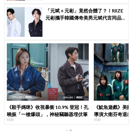
「元斌＋元彬」竟然合體了？！RIIZE
元彬攜手韓國傳奇美男元斌代言同品
牌，韓網瘋喊：兩個帥哥來了！
《殺手媽咪》收視暴衝 10.9% 登冠！孔
《魷魚遊戲》美國
曉振「一槍爆頭」，神秘竊聽器埋伏筆
導演大衛芬奇退出
韓劇
韓劇
聞也破局