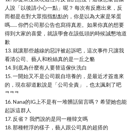
人說「以後請小心一點」呢？ 每次有反應出來，反
而都是在對大眾指指點點的，你是以為大家是笨蛋
嗎...... 你們公司那公告也寫得真差。如果你真的想要
得到大家的喜愛，就該學會在該低頭的時候誠懇地道
歉
13. 就讓那些越線的惡評被起訴吧，這次事件只讓我
看清公司、藝人和粉絲真的是一丘之貉
14. 到底為什麼有人要替這傢伙洗白
15. 一開始又不是公司親自培養的，是最近才簽進來
的，現在卻道歉說是「公司全責」，也太諷刺了吧
ᄏᄏᄏ
16. Nana的IG上不是有一堆髒話留言嗎？ 希望她也能
起訴這群人
17. 反省？ 我們說的是同一種韓文嗎
18. 那種輕浮的樣子，藝人跟公司真的超搭的