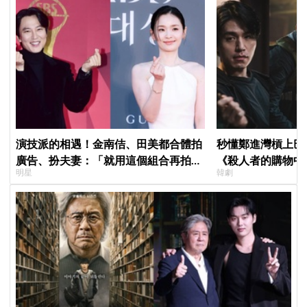
演技派的相遇！金南佶、田美都合體拍
秒懂鄭進灣槓上巴
廣告、扮夫妻：「就用這個組合再拍一
《殺人者的購物中
明星
韓劇
部戲劇吧」
快速複習