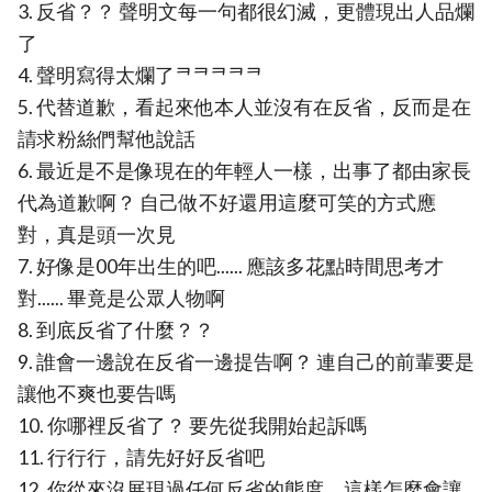
3. 反省？？ 聲明文每一句都很幻滅，更體現出人品爛
了
4. 聲明寫得太爛了ᄏᄏᄏᄏᄏ
5. 代替道歉，看起來他本人並沒有在反省，反而是在
請求粉絲們幫他說話
6. 最近是不是像現在的年輕人一樣，出事了都由家長
代為道歉啊？ 自己做不好還用這麼可笑的方式應
對，真是頭一次見
7. 好像是00年出生的吧...... 應該多花點時間思考才
對...... 畢竟是公眾人物啊
8. 到底反省了什麼？？
9. 誰會一邊說在反省一邊提告啊？ 連自己的前輩要是
讓他不爽也要告嗎
10. 你哪裡反省了？ 要先從我開始起訴嗎
11. 行行行，請先好好反省吧
12. 你從來沒展現過任何反省的態度，這樣怎麼會讓