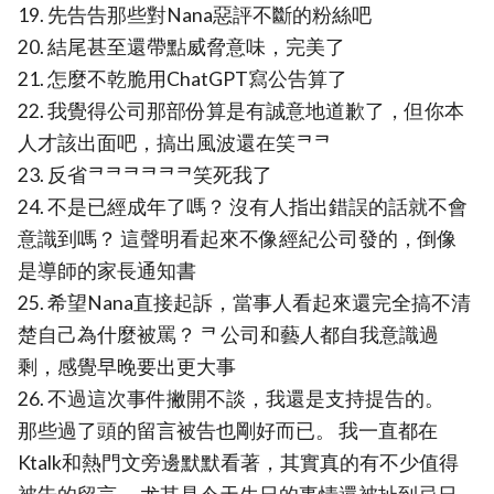
19. 先告告那些對Nana惡評不斷的粉絲吧
20. 結尾甚至還帶點威脅意味，完美了
21. 怎麼不乾脆用ChatGPT寫公告算了
22. 我覺得公司那部份算是有誠意地道歉了，但你本
人才該出面吧，搞出風波還在笑ᄏᄏ
23. 反省ᄏᄏᄏᄏᄏᄏ笑死我了
24. 不是已經成年了嗎？ 沒有人指出錯誤的話就不會
意識到嗎？ 這聲明看起來不像經紀公司發的，倒像
是導師的家長通知書
25. 希望Nana直接起訴，當事人看起來還完全搞不清
楚自己為什麼被罵？ ᄏ 公司和藝人都自我意識過
剩，感覺早晚要出更大事
26. 不過這次事件撇開不談，我還是支持提告的。
那些過了頭的留言被告也剛好而已。 我一直都在
Ktalk和熱門文旁邊默默看著，其實真的有不少值得