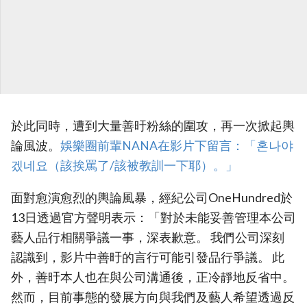
於此同時，遭到大量善旴粉絲的圍攻，再一次掀起輿
論風波。
娛樂圈前輩NANA在影片下留言：「혼나야
겠네요（該挨罵了/該被教訓一下耶）。」
面對愈演愈烈的輿論風暴，經紀公司OneHundred於
13日透過官方聲明表示：「對於未能妥善管理本公司
藝人品行相關爭議一事，深表歉意。 我們公司深刻
認識到，影片中善旴的言行可能引發品行爭議。 此
外，善旴本人也在與公司溝通後，正冷靜地反省中。
然而，目前事態的發展方向與我們及藝人希望透過反