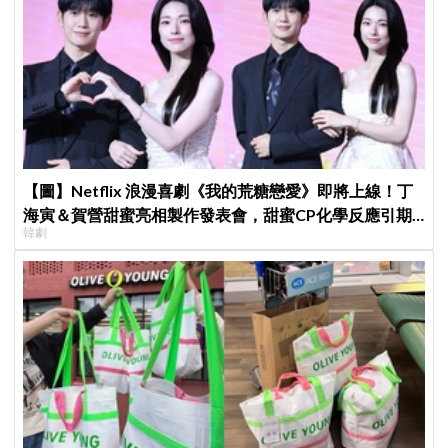
【圖】Netflix 浪漫喜劇《我的荒糖戀愛》即將上線！丁
海寅＆賀營甜蜜亮相製作發表會，甜蜜CP化學反應引期
韓劇
待