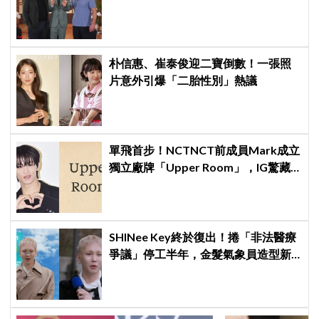
羞比YA幸福笑容藏不住
朴信惠、崔泰俊迎二寶倒數！一張照
片意外引爆「二胎性別」熱議
單飛首步！NCTNCT前成員Mark成立
獨立廠牌「Upper Room」，IG驚藏
聖經暗號
SHINee Key終於復出！捲「非法醫療
爭議」停工半年，金髮氣象員造型新
專輯預告、韓網評價兩極