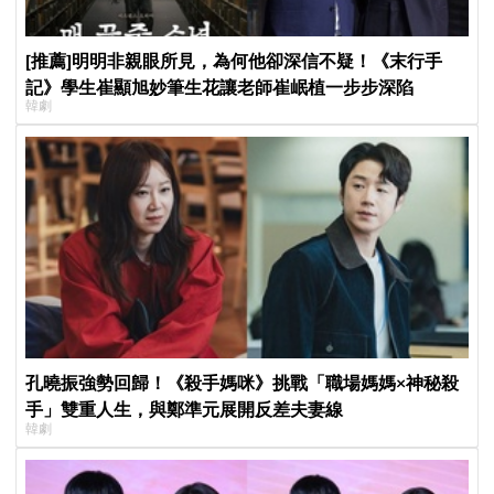
[推薦]明明非親眼所見，為何他卻深信不疑！《末行手
記》學生崔顯旭妙筆生花讓老師崔岷植一步步深陷
韓劇
孔曉振強勢回歸！《殺手媽咪》挑戰「職場媽媽×神秘殺
手」雙重人生，與鄭準元展開反差夫妻線
韓劇