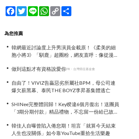
Facebook
Twitter
Line
WhatsApp
Copy
分
Link
享
為您推薦
韓網最近討論度上升男演員金載原！《柔美的細
胞小將3》「馴鹿」超圈粉，網友直呼：像從漫畫
走出來
做到這點才有資格說愛你
PR・台灣癌症基金會
自由了！VIVIZ告贏惡劣所屬社BPM，母公司連
爆欠薪黑幕、泰民THE BOYZ李昇基集體逃亡
SHINee完整體回歸！Key睽違6個月復出！送團員
「3期分期付款」精品禮物，不忘留一份給已故鐘
鉉
韓佳人自曝曾陷入倦怠期！坦言「就算今天結束
人生也沒關係」如今靠YouTube重拾生活樂趣