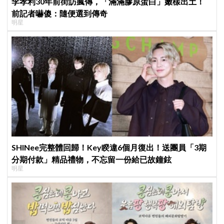
李孝利30年前街訪瘋傳，「滿滿膠原蛋白」嫩樣出土！
前記者嚇傻：隨便選到傳奇
明星
SHINee完整體回歸！Key睽違6個月復出！送團員「3期
分期付款」精品禮物，不忘留一份給已故鐘鉉
明星