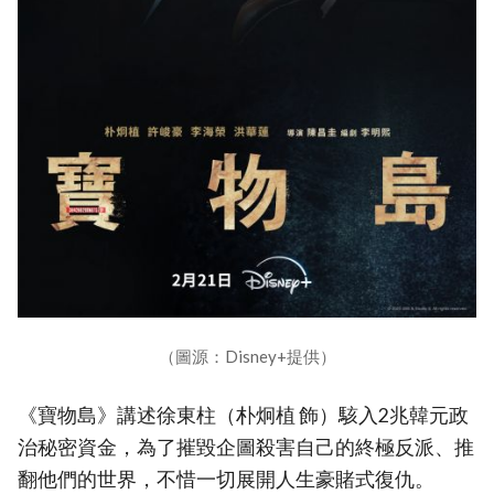
（圖源：Disney+提供）
《寶物島》講述徐東柱（朴炯植 飾）駭入2兆韓元政
治秘密資金，為了摧毀企圖殺害自己的終極反派、推
翻他們的世界，不惜一切展開人生豪賭式復仇。