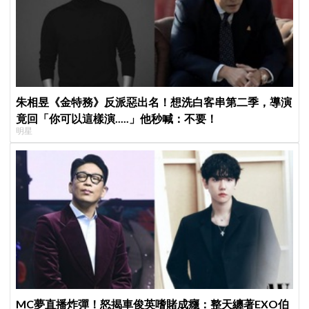
朱相昱《金特務》反派惡出名！想洗白客串第二季，導演
竟回「你可以這樣演.....」他秒喊：不要！
明星
MC夢直播炸彈！怒揭車俊英嗜賭成癮：整天纏著EXO伯