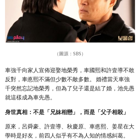
（圖源：SBS）
車強千向家人宣佈迎娶地榮秀，車國熙和許壹導不敢
反對，車悳熙不滿但少數不敵多數。 婚禮當天車強
千突然忘記地榮秀，但為了兒子還是結了婚，池先愚
就這樣成為車先愚。
身世真相：不是「兄妹相戀」，而是「父子相殺」
原來，呂舜豪、許壹導、秋慶原、車悳熙、姜星在大
學時是好友，前四人似乎有不為人知的情感糾葛。