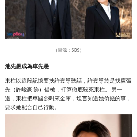
（圖源：SBS）
池先愚成為車先愚
東柱以這段記憶要挾許壹導聽話，許壹導於是找廉張
先（許峻豪 飾）借槍，打算徹底殺死東柱。 另一
邊，東柱把車國熙叫來金庫，坦言知道她偷錢的事，
要求她配合自己行動。