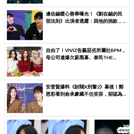
邊佑錫暖心善舉曝光！《劉在錫的民
宿法則》出演者透露：因他的捐款，
兒童患者順利完成治療
自由了！VIVIZ告贏惡劣所屬社BPM，
母公司連爆欠薪黑幕、泰民THE
BOYZ李昇基集體逃亡
安普賢爆料《財閥X刑警2》幕後！鄭
恩彩看到俞承豪藏不住笑容，卻認為
安普賢只是「搞笑男」