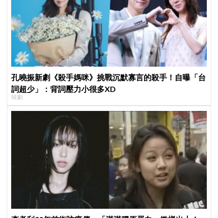
孔曉振新劇《殺手媽咪》挑戰沉默寡言的殺手！自曝「台
詞超少」：背詞壓力小很多XD
韓劇