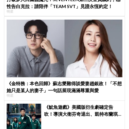
性告白克拉：請陪伴「TEAM SVT」見證永恆約定！
明星
《金特務：本色回歸》蘇志燮難得談愛妻趙銀政！「不想
她只是某人的妻子」一句話展現滿滿尊重與愛
明星
《魷魚遊戲》美國版衍生劇確定告
吹！導演大衛芬奇退出、凱特布蘭琪
出演傳聞也破局