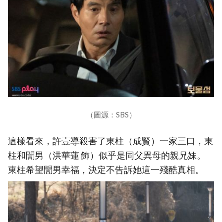
（圖源：SBS）
這樣看來，許壹導殺害了東柱（成賢）一家三口，東
柱和誾男（洪華蓮 飾）似乎是同父異母的親兄妹。
東柱希望誾男幸福，決定不告訴她這一殘酷真相。