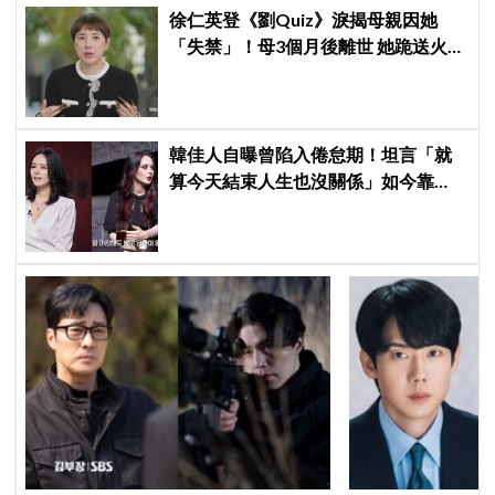
徐仁英登《劉Quiz》淚揭母親因她
「失禁」！母3個月後離世 她跪送火葬
場決心活下去
韓佳人自曝曾陷入倦怠期！坦言「就
算今天結束人生也沒關係」如今靠
YouTube重拾生活樂趣