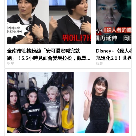
金南佶吐槽粉絲「安可還沒喊完就
Disney+《殺人
跑」！5.5小時見面會變馬拉松，觀眾
旭進化2.0！世界
明星
韓劇
崩潰：以為完場竟還有「第三部」？
登場竟殺了「他」