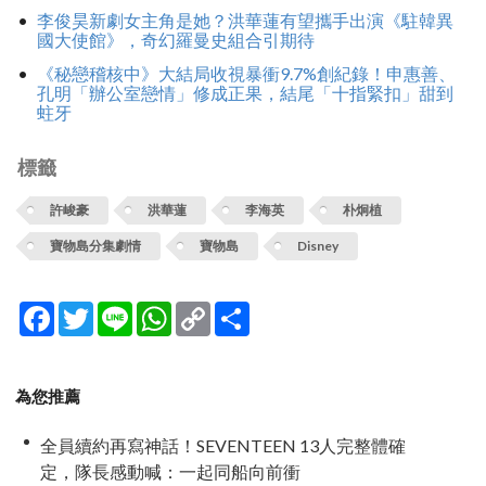
李俊昊新劇女主角是她？洪華蓮有望攜手出演《駐韓異
國大使館》，奇幻羅曼史組合引期待
《秘戀稽核中》大結局收視暴衝9.7%創紀錄！申惠善、
孔明「辦公室戀情」修成正果，結尾「十指緊扣」甜到
蛀牙
標籤
許峻豪
洪華蓮
李海英
朴炯植
寶物島分集劇情
寶物島
Disney
Facebook
Twitter
Line
WhatsApp
Copy
分
Link
享
為您推薦
全員續約再寫神話！SEVENTEEN 13人完整體確
定，隊長感動喊：一起同船向前衝