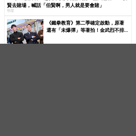
賢去賭場，喊話「伯賢啊，男人就是要會賭」
明星
《鐵拳教育》第二季確定啟動，原著
還有「未爆彈」等著拍！金武烈不排
除「打更大」
《柔美的細胞小將3》回歸倒數！最新
預告曝光：「低電量宅男」金載原遇
到金高銀電量回升，姐弟戀火花讓人
期待爆棚
BLACKPINK 10週年活動遭批敷衍！
Jisoo 離場後「忍不住落淚」，讓粉絲
看了好心疼
網傳 EXO 將推出新的小分隊！這個組