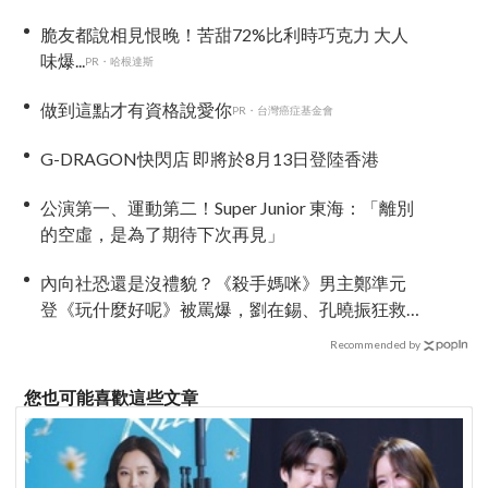
脆友都說相見恨晚！苦甜72%比利時巧克力 大人
味爆...
PR・哈根達斯
做到這點才有資格說愛你
PR・台灣癌症基金會
G-DRAGON快閃店 即將於8月13日登陸香港
公演第一、運動第二！Super Junior 東海：「離別
的空虛，是為了期待下次再見」
內向社恐還是沒禮貌？《殺手媽咪》男主鄭準元
登《玩什麼好呢》被罵爆，劉在錫、孔曉振狂救
場也帶不動
Recommended by
您也可能喜歡這些文章