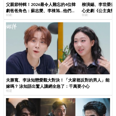
父親節特輯！2026最令人難忘的4位韓
柳演錫、李世榮首
劇爸爸角色：蘇志燮、李棟旭...他們連
心史劇《公主貪戀
韓劇
韓劇
命都可以不要
羅密歐與茱麗葉」
夫勝寬、李泳知戀愛觀大對決！「大家都反對的男人」能
嫁嗎？ 泳知語出驚人讓網全急了：千萬要小心
明星