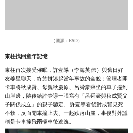
（圖源：KSD）
東柱找回童年記憶
東柱再次接受催眠，許壹導（李海英 飾）與舊日好
友姜星聊天，終於拼湊起當年事故的全貌：管理者開
卡車將秋成賢、母親秋慶原、呂舜豪乘坐的車子撞到
山崖邊，隨後給許壹導一張寫有「呂舜豪與秋成賢父
子關係成立」的親子鑒定。 許壹導看後對成賢見死
不救，反而開車撞上去、一起跌落山崖，事後對外謊
稱是卡車撞飛兩輛車後逃逸。