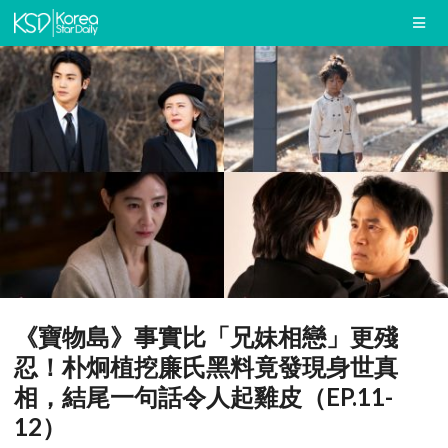
《寶物島》事實比「兄妹相戀」更殘
忍！朴炯植挖廉氏黑料竟發現身世真
相，結尾一句話令人起雞皮（EP.11-
12）