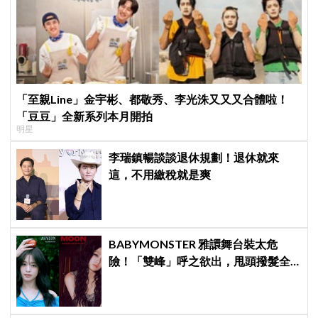
「至親Line」金宇彬、都敬秀、李光洙又又又合體啦！
「豆豆」全新系列本月開拍
明星
李瑞鎮暢談談退休規劃！退休就來
這，不用繳稅就是爽
BABYMONSTER 雅譞舞台裝太危
險！「雙峰」呼之欲出，甩頭撥髮全
是護胸小動作！網：造型師出來謝罪