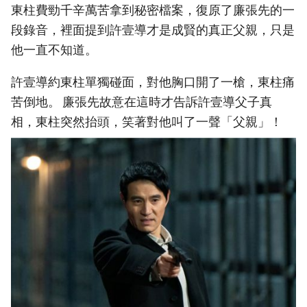
東柱費勁千辛萬苦拿到秘密檔案，復原了廉張先的一
段錄音，裡面提到許壹導才是成賢的真正父親，只是
他一直不知道。
許壹導約東柱單獨碰面，對他胸口開了一槍，東柱痛
苦倒地。 廉張先故意在這時才告訴許壹導父子真
相，東柱突然抬頭，笑著對他叫了一聲「父親」！