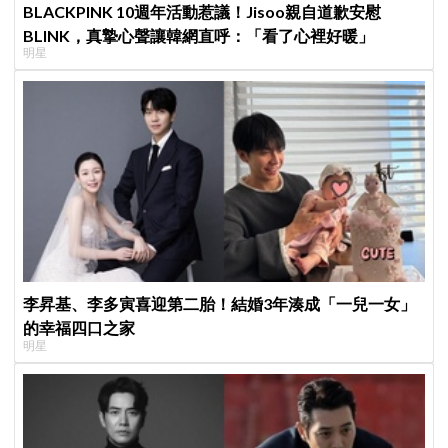
BLACKPINK 10週年活動惹議！Jisoo親自道歉安慰
BLINK，真摯心聲讓韓網直呼：「看了心裡好暖」
明星
李昇基、李多寅喜迎第二胎！結婚3年湊成「一兒一女」
的幸福四口之家
明星