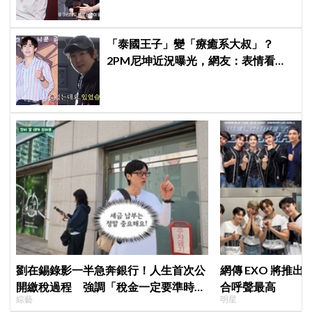
「泰國王子」變「療癒系大叔」？
2PM尼坤近況曝光，網友：表情看起
來更快樂了
劉在錫錄影一半急奔銀行！人生首次公
網傳 EXO 將推
開繳稅過程 強調「稅金一定要準時
合呼聲最高
綜藝
明星
繳」