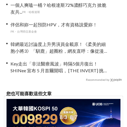
一個人爽嗑一桶？哈根達斯72%濃醇巧克力 掀脆
友共...
PR・哈根達斯
伴侶和妳一起預防HPV，才有資格說愛妳！
PR・台灣癌症基金會
韓網最近討論度上升男演員金載原！《柔美的細
胞小將3》「馴鹿」超圈粉，網友直呼：像從漫畫
走出來
Key走出「非法醫療風波」時隔5個月復出！
SHINee 宣布 5 月首爾開唱， [THE INVERT] 挑戰
「翻轉」視角重新出發
Recommended by
您也可能喜歡這些文章