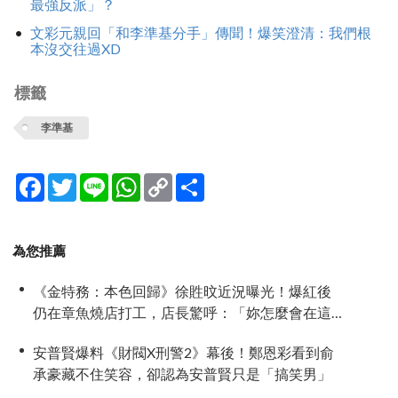
最強反派」？
文彩元親回「和李準基分手」傳聞！爆笑澄清：我們根
本沒交往過XD
標籤
李準基
Facebook
Twitter
Line
WhatsApp
Copy
分
Link
享
為您推薦
《金特務：本色回歸》徐貹旼近況曝光！爆紅後
仍在章魚燒店打工，店長驚呼：「妳怎麼會在這
裡？」
安普賢爆料《財閥X刑警2》幕後！鄭恩彩看到俞
承豪藏不住笑容，卻認為安普賢只是「搞笑男」