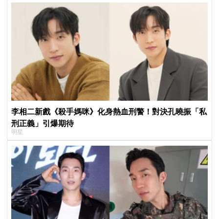
李相二新戲《殺手媽咪》化身熱血刑警！對決孔曉振「私
刑正義」引爆期待
明星