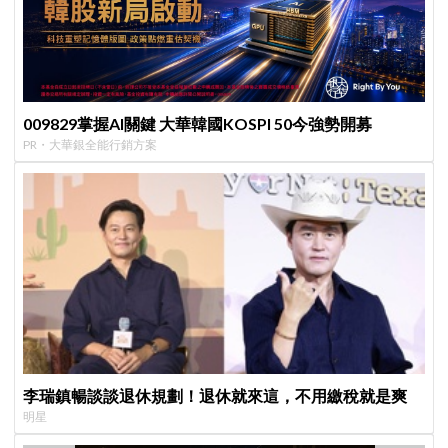
009829掌握AI關鍵 大華韓國KOSPI 50今強勢開募
PR・大華銀全能行銷方案
李瑞鎮暢談談退休規劃！退休就來這，不用繳稅就是爽
明星