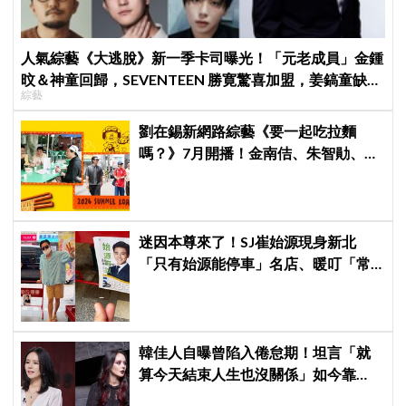
人氣綜藝《大逃脫》新一季卡司曝光！「元老成員」金鍾
旼＆神童回歸，SEVENTEEN 勝寛驚喜加盟，姜鎬童缺席
綜藝
成最大焦點
劉在錫新網路綜藝《要一起吃拉麵
嗎？》7月開播！金南佶、朱智勛、尹
敬浩同行展開美食之旅
迷因本尊來了！SJ崔始源現身新北
「只有始源能停車」名店、暖叮「常
幫我換照片」，店家尖叫合照網笑
翻：這輩子不能脫粉了
韓佳人自曝曾陷入倦怠期！坦言「就
算今天結束人生也沒關係」如今靠
YouTube重拾生活樂趣