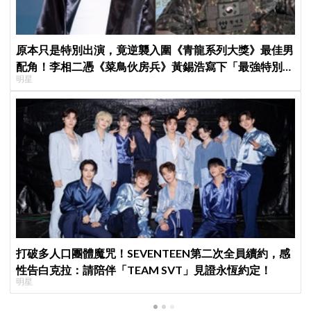
原本只是特別出演，竟逆襲入圍《青龍系列大獎》最佳男
配角！李相二憑《菜鳥伙房兵》黃錫浩寫下「最強特別出
明星
演」傳奇
打破多人口團體魔咒！SEVENTEEN第二次全員續約，感
性告白克拉：請陪伴「TEAM SVT」見證永恆約定！
明星