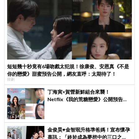
短短幾十秒竟有6場吻戲太犯規！徐康俊、安恩真《不是
你的戀愛》甜蜜預告公開，網友直呼：太期待了！
韓劇
丁海寅×賀營新鮮組合來襲！
Netflix《我的荒糖戀愛》公開預告，
「失憶檢察官×拳擊教練」展開荒唐又
心動的同居戀愛
金俊昊♥金智珉升格準爸媽！宣布懷孕
喜訊：「終於成為夢想中的三口之