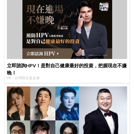
立即諮詢HPV！是對自己健康最好的投資，把握現在不嫌
晚！
PR・台灣癌症基金會