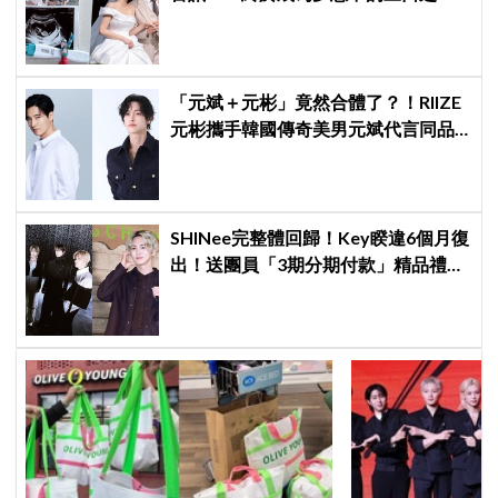
家」
「元斌＋元彬」竟然合體了？！RIIZE
元彬攜手韓國傳奇美男元斌代言同品
牌，韓網瘋喊：兩個帥哥來了！
SHINee完整體回歸！Key睽違6個月復
出！送團員「3期分期付款」精品禮
物，不忘留一份給已故鐘鉉