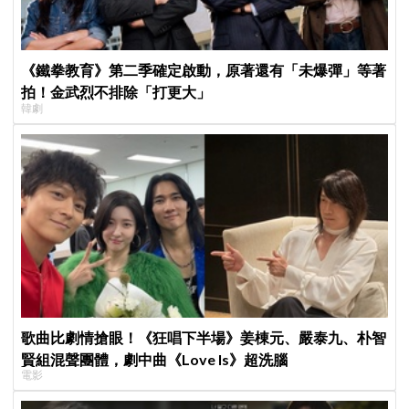
《鐵拳教育》第二季確定啟動，原著還有「未爆彈」等著
拍！金武烈不排除「打更大」
韓劇
歌曲比劇情搶眼！《狂唱下半場》姜棟元、嚴泰九、朴智
賢組混聲團體，劇中曲《Love Is》超洗腦
電影