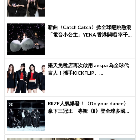
新曲〈Catch Catch〉掀全球翻跳熱潮
「電音小公主」YENA 香港開唱 率千
人挑戰舞蹈燃爆全場
樂天免稅店再次啟用 aespa 為全球代
言人！攜手KICKFLIP、
HEARTS2HEARTS完成最強 K-pop 代
言陣容
RIIZE人氣爆發！〈Do your dance〉
拿下三冠王 專輯《II》登全球多國排
行榜冠軍