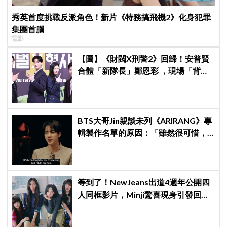
秀英首度挑戰反派角色！新片《特務搞飛機2》化身犯罪
集團首腦
電影
【圖】《財閥X刑警2》回歸！安普賢
合體「新隊長」鄭恩彩 ，現場「背靠
背比槍」霸氣爆棚
BTS大哥Jin親談未列《ARIRANG》專
輯製作名單的原因：「雖然很可惜，
但那是最好的選擇」
等到了！NewJeans出道4週年公開四
人同框影片，Minji驚喜現身引發回歸
期待，ADOR回應未來動向！