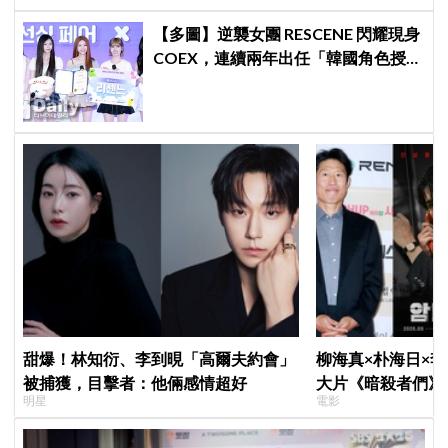
【多圖】逆襲女團 RESCENE 閃耀現身
COEX，連續兩年出任「韓國角色授權
展·桌遊展」宣傳大使
甜爆！林知衍、李到晛「高爾夫約會」
柳海真×朴海日×
被捕獲，目擊者：他倆感情超好
大片《暗殺者們》
明星
電影
1974韓第一夫人