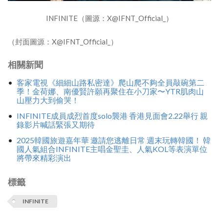
INFINITE（圖源：X@IFNT_Official_）
（封面圖源：X@IFNT_Official_）
相關新聞
客家電視《細細山路私密達》爬山爬不夠全員敲碗第二
季！金荷娜、南優賢許願再聚住在小刀家〜YTR肌肉山
山壓力大到偷哭！
INFINITE成員成烈首度solo襲港 香港見面會2.22舉行 親
錄影片喊話緊張又期待
2025韓國旅遊嘉年華 邀請您逃離日常 週末玩轉韓國！ 韓
國人氣組合INFINITE主唱金聖圭、人氣KOL等表演單位
將帶來精彩演出
標籤
INFINITE