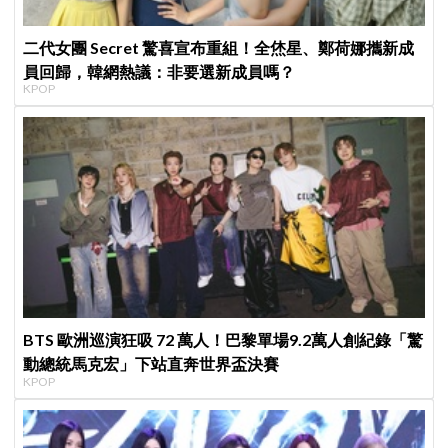
二代女團 Secret 驚喜宣布重組！全烋星、鄭荷娜攜新成
員回歸，韓網熱議：非要選新成員嗎？
KPOP
BTS 歐洲巡演狂吸 72 萬人！巴黎單場9.2萬人創紀錄「驚
動總統馬克宏」下站直奔世界盃決賽
KPOP