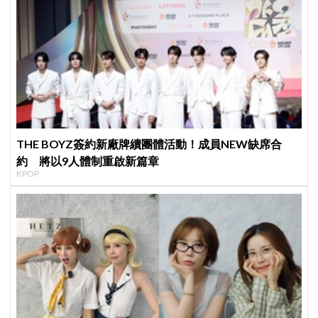
THE BOYZ簽約新廠牌續團體活動！成員NEW缺席合
約 將以9人體制重啟新篇章
KPOP