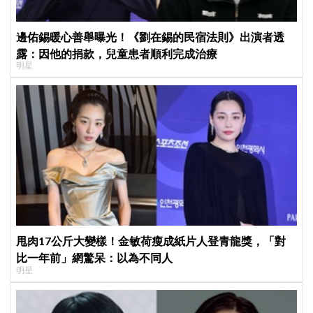
邊佑錫暖心善舉曝光！《劉在錫的民宿法則》出演者透
露：因他的捐款，兒童患者順利完成治療
明星
甩肉17公斤大變樣！金敏荷瘦成紙片人登青龍獎，「對
比一年前」網驚呆：以為不同人
明星