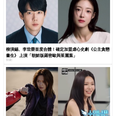
柳演錫、李世榮首度合體！確定加盟虐心史劇《公主貪戀
書生》 上演「朝鮮版羅密歐與茱麗葉」
韓劇