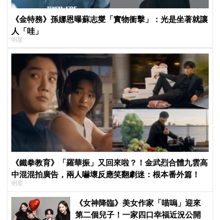
《金特務》孫娜恩曝蘇志燮「實物衝擊」：光是坐著就讓
人「哇」
明星
《鐵拳教育》「羅華振」又回來啦？！金武烈合體九雲高
中混混拍廣告，兩人嚇壞反應笑翻劇迷：根本番外篇！
明星
《女神降臨》美女作家「喵嗚」迎來
第二個兒子！一家四口幸福近況公開