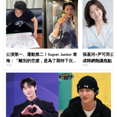
公演第一、運動第二！Super Junior 東
張基河×尹可而公
海：「離別的空虛，是為了期待下次再
成韓網熱議焦點，
明星
明星
見」
媽僅差5歲」