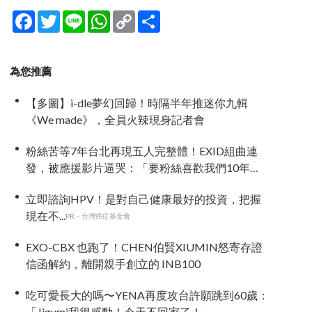
Facebook
Twitter
Line
WhatsApp
Copy
分
Link
享
為您推薦
【多圖】i-dle夢幻回歸！時隔半年推迷你九輯
《We made》，全員火辣現身記者會
粉絲苦等7年台北再現五人完整體！EXID組曲連
發，被應援影片逼哭：「要粉絲喜歡我們10年不
容易」
立即諮詢HPV！是對自己健康最好的投資，把握
現在不...
PR・台灣癌症基金會
EXO-CBX 也跑了！CHEN伯賢XIUMIN怒寄存證
信函解約，離開親手創立的 INB100
吃可愛長大的嗎〜YENA再度攻台許願跳到60歲：
「Jigumi我很感動！今天不回家了！」