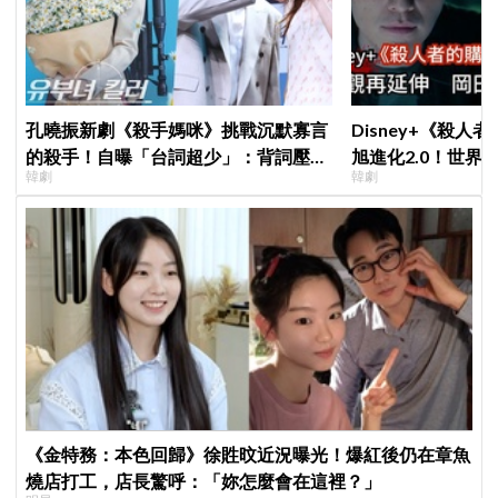
孔曉振新劇《殺手媽咪》挑戰沉默寡言
Disney+《殺人
的殺手！自曝「台詞超少」：背詞壓力
旭進化2.0！世界
韓劇
韓劇
小很多XD
登場竟殺了「他」
《金特務：本色回歸》徐貹旼近況曝光！爆紅後仍在章魚
燒店打工，店長驚呼：「妳怎麼會在這裡？」