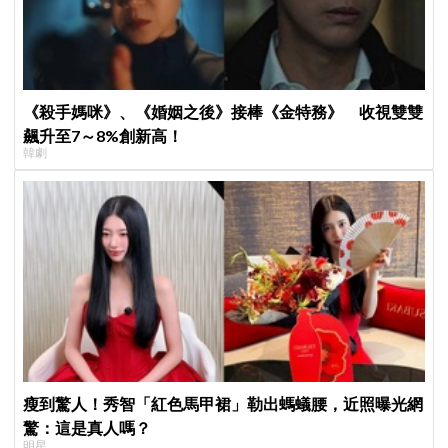
《殺手媽咪》、《婚姻之後》接棒《金特務》 收視雙雙
飆升至7～8%創新高！
韓劇
瘦到驚人！秀智「紅色馬甲裙」勒出螞蟻腰，近照曝光網
驚：這是真人嗎？
明星