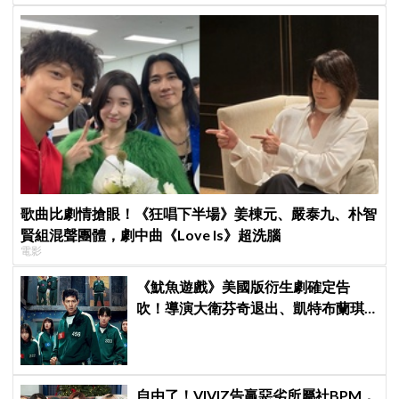
歌曲比劇情搶眼！《狂唱下半場》姜棟元、嚴泰九、朴智
賢組混聲團體，劇中曲《Love Is》超洗腦
電影
《魷魚遊戲》美國版衍生劇確定告
吹！導演大衛芬奇退出、凱特布蘭琪
出演傳聞也破局
自由了！VIVIZ告贏惡劣所屬社BPM，