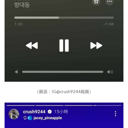
（圖源：IG@crush9244截圖）