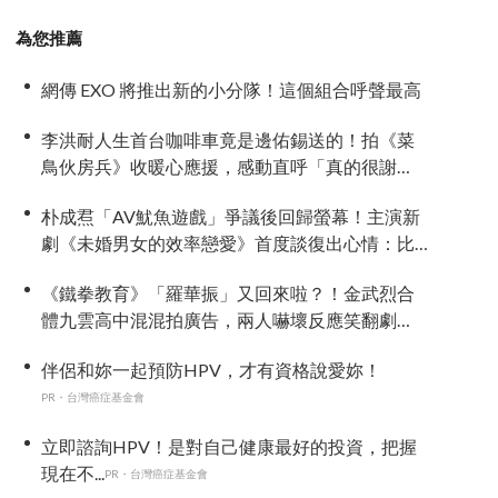
為您推薦
網傳 EXO 將推出新的小分隊！這個組合呼聲最高
李洪耐人生首台咖啡車竟是邊佑錫送的！拍《菜
鳥伙房兵》收暖心應援，感動直呼「真的很謝
謝」
朴成焄「AV魷魚遊戲」爭議後回歸螢幕！主演新
劇《未婚男女的效率戀愛》首度談復出心情：比
以往更謹慎
《鐵拳教育》「羅華振」又回來啦？！金武烈合
體九雲高中混混拍廣告，兩人嚇壞反應笑翻劇
迷：根本番外篇！
伴侶和妳一起預防HPV，才有資格說愛妳！
PR・台灣癌症基金會
立即諮詢HPV！是對自己健康最好的投資，把握
現在不...
PR・台灣癌症基金會