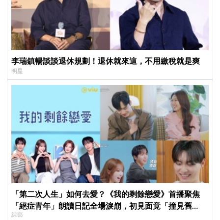
李瑞鎮暢談談退休規劃！退休就來這，不用繳稅就是爽
明星
「第二次人生」如何去愛？《我的剩餘戀愛》首播聚焦
「絕症青年」朗讀日記全場淚崩，初見面竟「撞見舊
綜藝
識」！