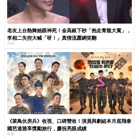
老友上台熱舞她眼神死！金高銀下秒「抱走青龍大賞」，
李相二失控大喊「呀！」真情流露網笑翻
明星
《菜鳥伙房兵》收視、口碑雙收！演員與劇組本月底飛泰
國芭達雅享獎勵旅行，慶祝亮眼成績
韓劇