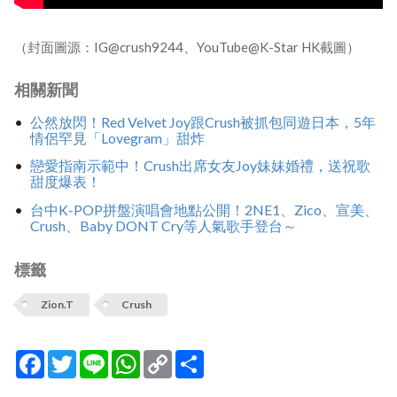
（封面圖源：IG@crush9244、YouTube@K-Star HK截圖）
相關新聞
公然放閃！Red Velvet Joy跟Crush被抓包同遊日本，5年
情侶罕見「Lovegram」甜炸
戀愛指南示範中！Crush出席女友Joy妹妹婚禮，送祝歌
甜度爆表！
台中K-POP拼盤演唱會地點公開！2NE1、Zico、宣美、
Crush、Baby DONT Cry等人氣歌手登台～
標籤
Zion.T
Crush
Facebook
Twitter
Line
WhatsApp
Copy
分
Link
享