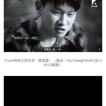
Crush用韓文拼音背〈愛愛愛〉（圖源：YouTube@1theK (원더
케이)截圖）