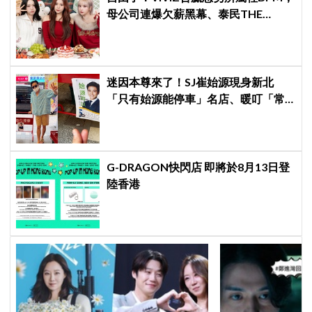
母公司連爆欠薪黑幕、泰民THE
BOYZ李昇基集體逃亡
迷因本尊來了！SJ崔始源現身新北
「只有始源能停車」名店、暖叮「常
幫我換照片」，店家尖叫合照網笑
翻：這輩子不能脫粉了
G-DRAGON快閃店 即將於8月13日登
陸香港