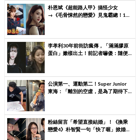
朴恩斌《超能路人甲》搞怪少女
→《毛骨悚然的戀愛》見鬼霸總！180
度反差演技獲讚「信看演員」
李孝利30年前街訪瘋傳，「滿滿膠原
蛋白」嫩樣出土！前記者嚇傻：隨便
選到傳奇
公演第一、運動第二！Super Junior
東海：「離別的空虛，是為了期待下
次再見」
粉絲留言「希望直接結婚」！《換乘
戀愛4》朴智賢一句「快了喔」掀婚訊
猜測，鄭元奎反應成亮點