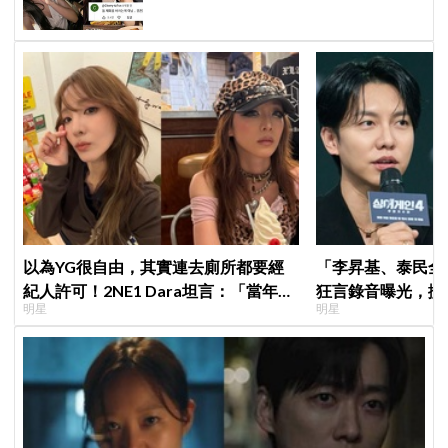
以為YG很自由，其實連去廁所都要經
「李昇基、泰民全
紀人許可！2NE1 Dara坦言：「當年超
狂言錄音曝光，搬
明星
明星
羨慕少女時代」
證金、糾紛再升級