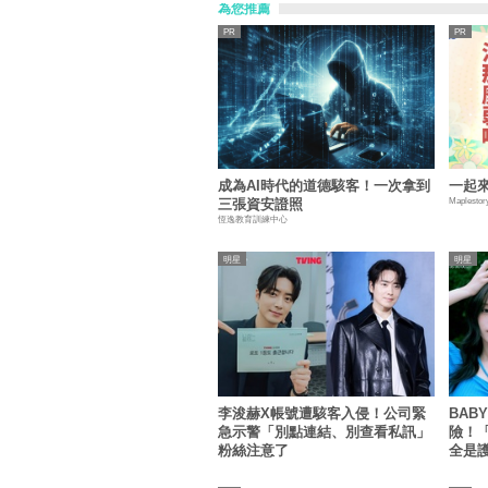
為您推薦
成為AI時代的道德駭客！一次拿到
一起來
Maplestor
三張資安證照
恆逸教育訓練中心
明星
明星
李浚赫X帳號遭駭客入侵！公司緊
BAB
急示警「別點連結、別查看私訊」
險！
粉絲注意了
全是
謝罪