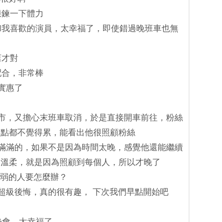
鍛鍊一下體力
己和我喜歡的演員，太幸福了，即使錯過晚班車也無
店才對
配合，非常棒
太實惠了
他城市，又擔心末班車取消，於是直接開車前往，粉絲
一點都不覺得累，能看出他很照顧粉絲
填的滿滿的，如果不是因為時間太晚，感覺他還能繼續
別溫柔，就是因為照顧到每個人，所以才晚了
膀胱弱的人要怎麼辦？
，超級後悔，真的很有趣， 下次我們早點開始吧
粉絲會，太幸福了