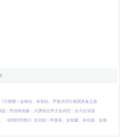
會
》7月開播！金南佶、朱智勛、尹敬浩同行展開美食之旅
演認：對他有抱歉…大讚現任男主金武烈：全方位演員
2》、《財閥X刑警2》全回歸！申惠善、金智媛、朴信惠、金南