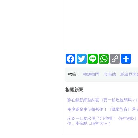
Facebook
Twitter
Line
WhatsApp
Copy
分
Link
享
標籤 :
韓網熱門
金南佶
粉絲見面
相關新聞
劉在錫新網路綜藝《要一起吃拉麵嗎？
兩度邀金南佶都被拒！《鐵拳教育》導
SBS一口氣公開11部強檔！《好搭檔
佶、李帝勳...陣容太狂了