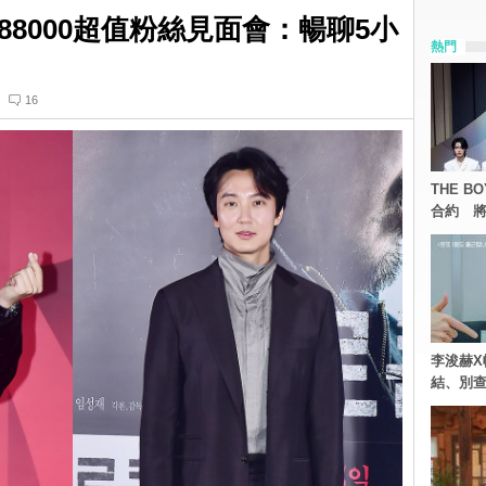
8000超值粉絲見面會：暢聊5小
熱門
16
THE 
合約 將
李浚赫X
結、別