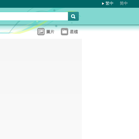
繁中
简中
圖片
星檔