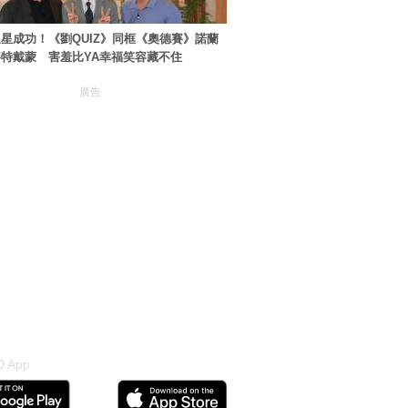
星成功！《劉QUIZ》同框《奧德賽》諾蘭
特戴蒙 害羞比YA幸福笑容藏不住
廣告
 App