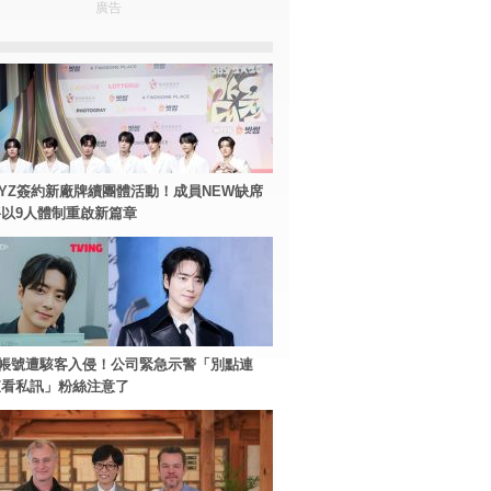
廣告
BOYZ簽約新廠牌續團體活動！成員NEW缺席
以9人體制重啟新篇章
帳號遭駭客入侵！公司緊急示警「別點連
查看私訊」粉絲注意了