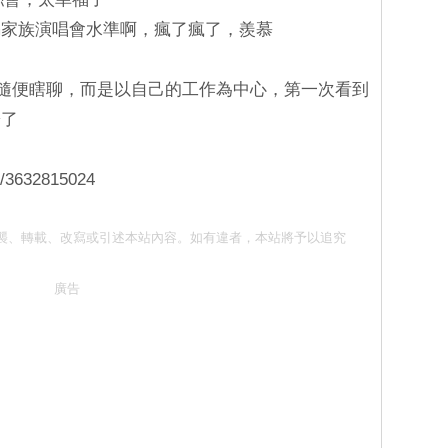
sm家族演唱會水準啊，瘋了瘋了，羨慕
不是隨便瞎聊，而是以自己的工作為中心，第一次看到
粉了
e/3632815024
 請勿抄襲、轉載、改寫或引述本站內容。如有違者，本站將予以追究
廣告