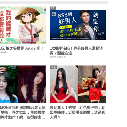
玩 楓之谷世界 Artale 吧！
1/2機率淪陷！你是好男人還是渣
y Worlds
男？關鍵在這
台灣癌症基金會
明星
YMONSTER 雅譞舞台裝太危
瘦到驚人！秀智「紅色馬甲裙」勒
「雙峰」呼之欲出，甩頭撥髮
出螞蟻腰，近照曝光網驚：這是真
護胸小動作！網：造型師出來
人嗎？