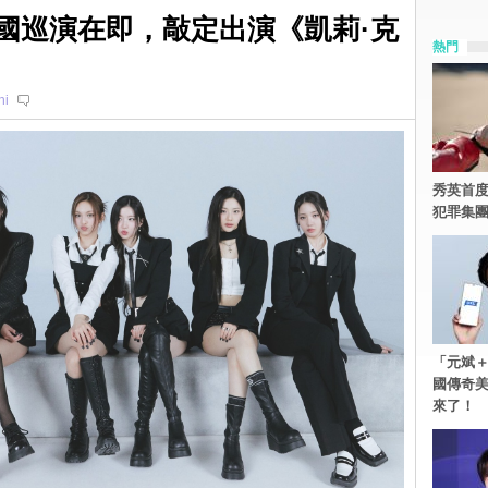
R美國巡演在即，敲定出演《凱莉·克
熱門
ni
秀英首度
犯罪集
「元斌＋
國傳奇
來了！