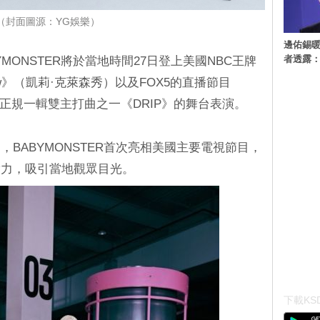
（封面圖源：YG娛樂）
邊佑錫
者透露
YMONSTER將於當地時間27日登上美國NBC王牌
on Show》（凱莉·克萊森秀）以及FOX5的直播節目
k》，帶來正規一輯雙主打曲之一《DRIP》的舞台表演。
BABYMONSTER首次亮相美國主要電視節目，
實力，吸引當地觀眾目光。
下載KSD