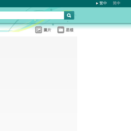
繁中
简中
圖片
星檔