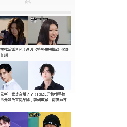
廣告
挑戰反派角色！新片《特務搞飛機2》化身
團首腦
元彬」竟然合體了？！RIIZE元彬攜手韓
美男元斌代言同品牌，韓網瘋喊：兩個帥哥