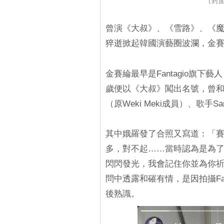
（封
曾演《大叔》、《雪路》、《魔
猝逝掀起韓國演藝圈波瀾，金賽
金賽綸最早是Fantagio旗下
歲便以《大叔》闖出名號，曾和她同
（原Weki Meki成員）、歌手
其中娥羅發了合照又寫道：「
多，對不起……當時認為是為
閃閃發光，我會記住你並為你
問中透露和磪有情，是因拍攝Fantag
後熟識。