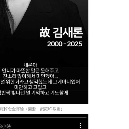
nus娥羅悼念金賽綸（圖源：娥羅IG截圖）