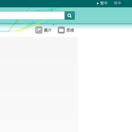
繁中
简中
圖片
星檔