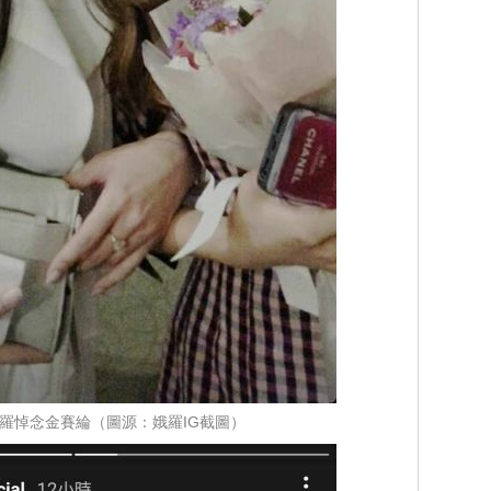
nus娥羅悼念金賽綸（圖源：娥羅IG截圖）