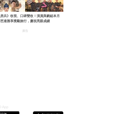
伙房兵》收視、口碑雙收！演員與劇組本月
國芭達雅享獎勵旅行，慶祝亮眼成績
廣告
 App