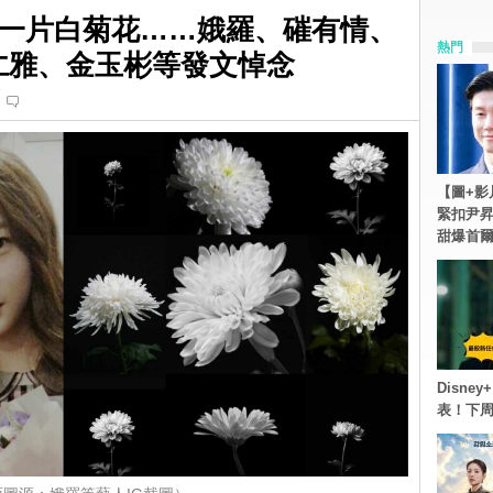
一片白菊花……娥羅、磪有情、
熱門
薛仁雅、金玉彬等發文悼念
【圖+影
緊扣尹昇
甜爆首
Disn
表！下