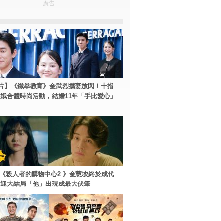
廣告
片】《鐵拳教育》金武烈攜妻放閃！十指
娥合體時尚活動，結婚11年「手比愛心」
爾
ey+《殺人者的購物中心2 》金慧埈終於成代
周迎大結局「他」出現成最大伏筆