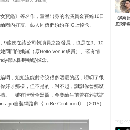
面圖源：娥羅等藝人IG截圖）
女寶鑑》等名作，童星出身的名演員金賽綸16日
《菜鳥
底飛泰
綸圈內好友、藝人同僚們紛紛在IG上悼念。
藝人，9歲便在該公司朝演員之路發展，也是在9、10
門的娥羅（原Hello Venus成員）、磪有情
Sandy都以限時動態悼念。
賽綸啊，姐姐沒能對你說很多溫暖的話，嘮叨了很
了你好才那樣，但不是的，對不起，謝謝你曾那麼
祈禱。」磪有情發全黑照，金賽綸生前曾在雜誌訪
io自製網路劇《To Be Continued》（2015）
下載KSD