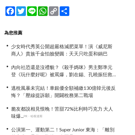
Facebook
Twitter
Line
WhatsApp
Copy
分
Link
享
為您推薦
少女時代秀英公開超嚴格減肥菜單！演《威尼斯
商人》貴族千金怕臉變圓：天天只吃蛋和鍋巴
內向社恐還是沒禮貌？《殺手媽咪》男主鄭準元
登《玩什麼好呢》被罵爆，劉在錫、孔曉振狂救
場也帶不動
逃稅風暴未完結！車銀優全額補繳130億韓元後反
悔？「壓線提訴願」開闢稅務第二戰場
脆友都說相見恨晚！苦甜72%比利時巧克力 大人
味爆...
PR・哈根達斯
公演第一、運動第二！Super Junior 東海：「離別