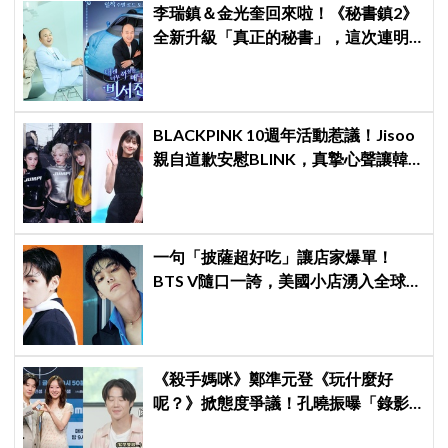
李瑞鎮＆金光奎回來啦！《秘書鎮2》
全新升級「真正的秘書」，這次連明
星私生活都包辦！8月28日首播
BLACKPINK 10週年活動惹議！Jisoo
親自道歉安慰BLINK，真摯心聲讓韓
網直呼：「看了心裡好暖」
一句「披薩超好吃」讓店家爆單！
BTS V隨口一誇，美國小店湧入全球
ARMY擠爆
《殺手媽咪》鄭準元登《玩什麼好
呢？》掀態度爭議！孔曉振曝「錄影
後真的吐了」心疼喊：沒能救你