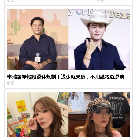
絲超崩潰
來」
李瑞鎮暢談談退休規劃！退休就來這，不用繳稅就是爽
明星