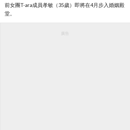
前女團T-ara成員孝敏（35歲）即將在4月步入婚姻殿
堂。
廣告