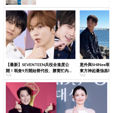
【最新】SEVENTEEN兵役全進度公
意外與SHINee珉
開！珉奎9月開始替代役、勝寛忙內
東方神起最強昌珉
明星
明星
DINO軍樂隊10月入伍
的」