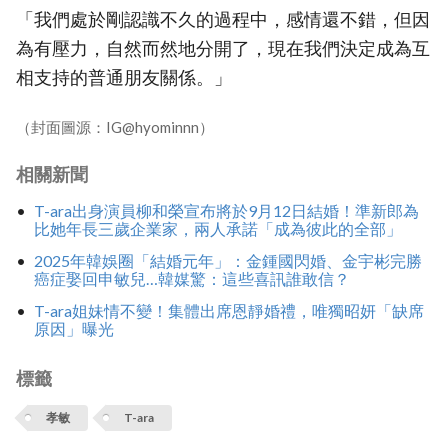
「我們處於剛認識不久的過程中，感情還不錯，但因
為有壓力，自然而然地分開了，現在我們決定成為互
相支持的普通朋友關係。」
（封面圖源：IG@hyominnn）
相關新聞
T-ara出身演員柳和榮宣布將於9月12日結婚！準新郎為
比她年長三歲企業家，兩人承諾「成為彼此的全部」
2025年韓娛圈「結婚元年」：金鍾國閃婚、金宇彬完勝
癌症娶回申敏兒…韓媒驚：這些喜訊誰敢信？
T-ara姐妹情不變！集體出席恩靜婚禮，唯獨昭妍「缺席
原因」曝光
標籤
孝敏
T-ara