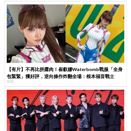
【有片】不再比拼露肉！崔叡娜Waterbomb戰服「全身
包緊緊」獲好評，逆向操作炸翻全場：根本福音戰士
明星