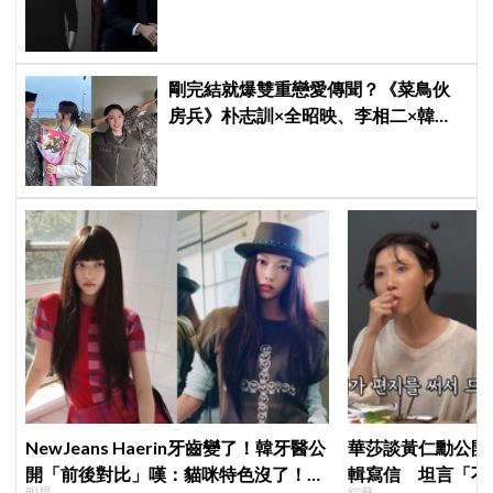
樣演.....」他秒喊：不要！
剛完結就爆雙重戀愛傳聞？《菜鳥伙
房兵》朴志訓×全昭映、李相二×韓東
希遭傳交往，導演發聲：不要造假
NewJeans Haerin牙齒變了！韓牙醫公
華莎談黃仁勳公開
開「前後對比」嘆：貓咪特色沒了！粉
輯寫信 坦言「不
明星
綜藝