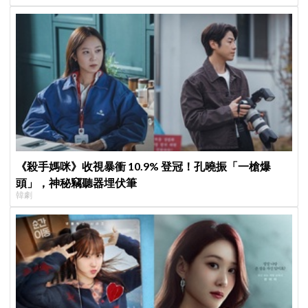
《殺手媽咪》收視暴衝 10.9% 登冠！孔曉振「一槍爆
頭」，神秘竊聽器埋伏筆
韓劇