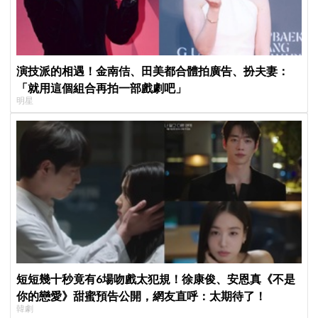
演技派的相遇！金南佶、田美都合體拍廣告、扮夫妻：
「就用這個組合再拍一部戲劇吧」
明星
短短幾十秒竟有6場吻戲太犯規！徐康俊、安恩真《不是
你的戀愛》甜蜜預告公開，網友直呼：太期待了！
韓劇