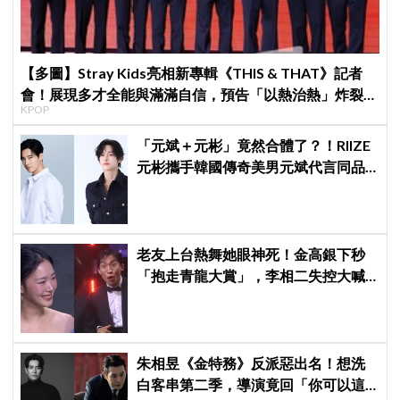
【多圖】Stray Kids亮相新專輯《THIS & THAT》記者
會！展現多才全能與滿滿自信，預告「以熱治熱」炸裂夏
KPOP
日音樂圈
「元斌＋元彬」竟然合體了？！RIIZE
元彬攜手韓國傳奇美男元斌代言同品
牌，韓網瘋喊：兩個帥哥來了！
老友上台熱舞她眼神死！金高銀下秒
「抱走青龍大賞」，李相二失控大喊
「呀！」真情流露網笑翻
朱相昱《金特務》反派惡出名！想洗
白客串第二季，導演竟回「你可以這