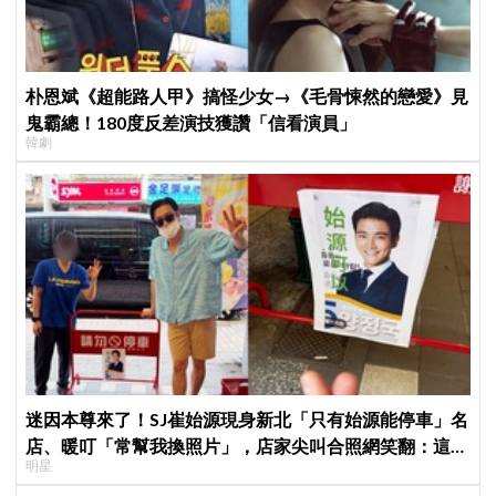
朴恩斌《超能路人甲》搞怪少女→《毛骨悚然的戀愛》見
鬼霸總！180度反差演技獲讚「信看演員」
韓劇
迷因本尊來了！SJ崔始源現身新北「只有始源能停車」名
店、暖叮「常幫我換照片」，店家尖叫合照網笑翻：這輩
明星
子不能脫粉了