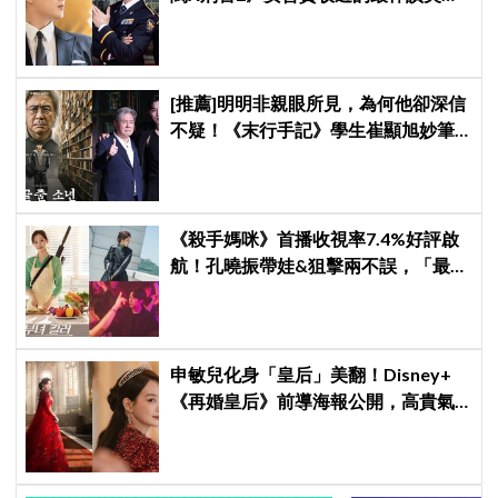
連哥哥們都認證的好品格～
[推薦]明明非親眼所見，為何他卻深信
不疑！《末行手記》學生崔顯旭妙筆
生花讓老師崔岷植一步步深陷
《殺手媽咪》首播收視率7.4%好評啟
航！孔曉振帶娃&狙擊兩不誤，「最狂
雙重生活」與老公明追暗躲
申敏兒化身「皇后」美翻！Disney+
《再婚皇后》前導海報公開，高貴氣
場＋豪華主演陣容讓人超期待！