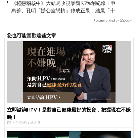
《秘戀稽核中》大結局收視暴衝9.7%創紀錄！申
惠善、孔明「辦公室戀情」修成正果，結尾「十
指緊扣」甜到蛀牙
Recommended by
您也可能喜歡這些文章
立即諮詢HPV！是對自己健康最好的投資，把握現在不嫌
晚！
PR・台灣癌症基金會