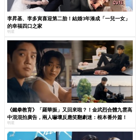
李昇基、李多寅喜迎第二胎！結婚3年湊成「一兒一女」
的幸福四口之家
明星
《鐵拳教育》「羅華振」又回來啦？！金武烈合體九雲高
中混混拍廣告，兩人嚇壞反應笑翻劇迷：根本番外篇！
明星