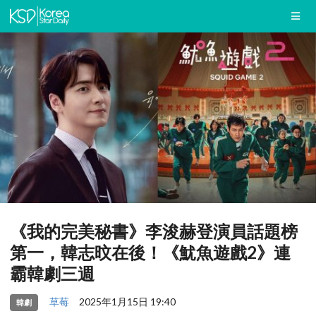
《我的完美秘書》李浚赫登演員話題榜
第一，韓志旼在後！《魷魚遊戲2》連
霸韓劇三週
草莓
2025年1月15日 19:40
韓劇