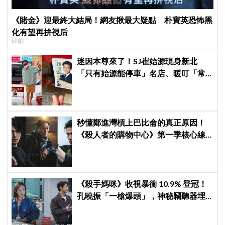
《賭金》迎最終大結局！網友揪最大疑點 朴寶英恐怖黑
化有望再拚視后
韓劇
迷因本尊來了！SJ崔始源現身新北
「只有始源能停車」名店、暖叮「常
幫我換照片」，店家尖叫合照網笑
翻：這輩子不能脫粉了
秒懂鄭進灣槓上巴比侖的真正原因！
《殺人者的購物中心》第一季核心線
索快速複習
《殺手媽咪》收視暴衝 10.9% 登冠！
孔曉振「一槍爆頭」，神秘竊聽器埋
伏筆