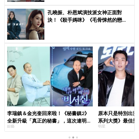
孔曉振、朴恩斌演技派女神正面對
決！《殺手媽咪》《毛骨悚然的戀
愛》掀韓劇收視大戰
李瑞鎮＆金光奎回來啦！《秘書鎮2》
原本只是特別出演
全新升級「真正的秘書」，這次連明星
系列大獎》最佳男
綜藝
明星
私生活都包辦！8月28日首播
鳥伙房兵》黃錫浩
演」傳奇