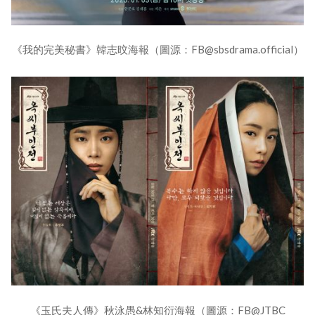
《我的完美秘書》韓志旼海報（圖源：FB@sbsdrama.official）
《玉氏夫人傳》秋泳愚&林知衍海報（圖源：FB@JTBC