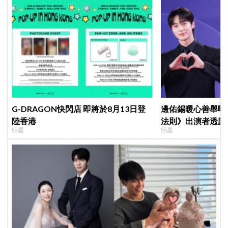
G-DRAGON快閃店 即將於8月13日登
邊佑錫暖心善舉曝
陸香港
法則》出演者透露
明星
明星
患者順利完成治療