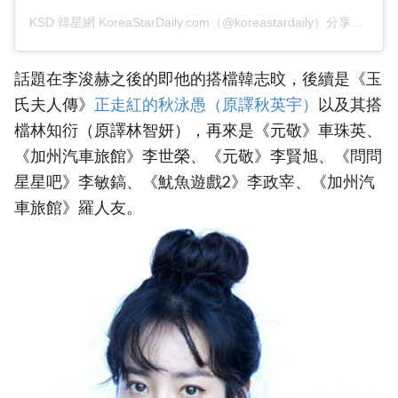
KSD 韓星網 KoreaStarDaily.com（@koreastardaily）分享的貼文
話題在李浚赫之後的即他的搭檔韓志旼，後續是《玉
氏夫人傳》
正走紅的秋泳愚（原譯秋英宇）
以及其搭
檔林知衍（原譯林智妍），再來是《元敬》車珠英、
《加州汽車旅館》李世榮、《元敬》李賢旭、《問問
星星吧》李敏鎬、《魷魚遊戲2》李政宰、《加州汽
車旅館》羅人友。