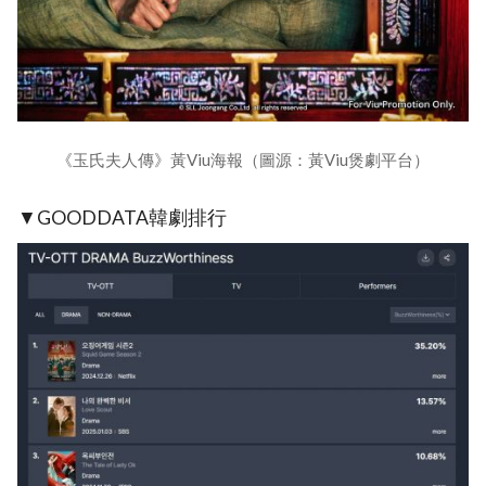
《玉氏夫人傳》黃Viu海報（圖源：黃Viu煲劇平台）
▼GOODDATA韓劇排行