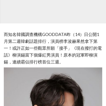
而知名韓國調查機構GOODDATA昨（14）日公開1
月第二週韓劇話題排行，演員榜李浚赫果然拿下第
一！或許正如一些觀眾所願「接手」《現在撥打的電
話》柳演錫當下個爆紅男演員！原本的冠軍即柳演
錫，連續霸佔排行榜首位三週。