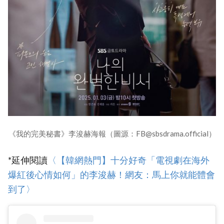
《我的完美秘書》李浚赫海報（圖源：FB@sbsdrama.official）
*延伸閱讀
‎〈【韓網熱門】十分好奇「電視劇在海外
爆紅後心情如何」的李浚赫！網友：馬上你就能體會
到了〉‎