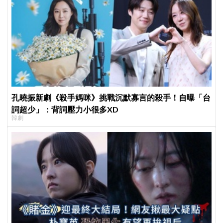
孔曉振新劇《殺手媽咪》挑戰沉默寡言的殺手！自曝「台
詞超少」：背詞壓力小很多XD
韓劇