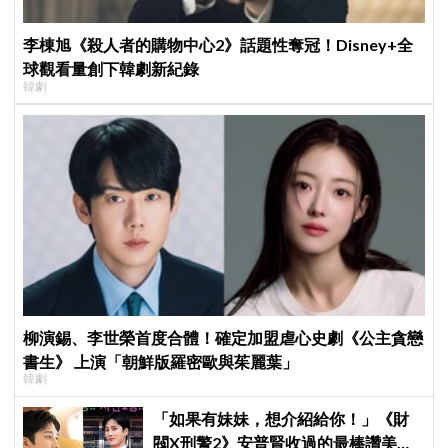
李棟旭《殺人者的購物中心2》話題性奪冠！Disney+全
球觀看量創下韓劇新紀錄
韓劇
柳演錫、李世榮首度合體！確定加盟虐心史劇《公主貪戀
書生》 上演「朝鮮版羅密歐與茱麗葉」
韓劇
「如果有妹妹，想介紹給你！」《財
閥X刑警2》安普賢收過的最棒讚美，