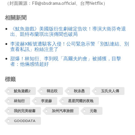
（封面圖源：FB@sbsdrama.official、台灣Netflix）
相關新聞
《魷魚遊戲》美國版衍生劇確定告吹！導演大衛芬奇退
出、凱特布蘭琪出演傳聞也破局
李浚赫X帳號遭駭客入侵！公司緊急示警「別點連結、別
查看私訊」粉絲注意了
甜爆！林知衍、李到晛「高爾夫約會」被捕獲，目擊
者：他倆感情超好
標籤
魷魚遊戲2
韓志旼
秋泳愚
玉氏夫人傳
林知衍
李浚赫
星星閃耀的夜晚
我的完美秘書
加州汽車旅館
元敬
GOODDATA