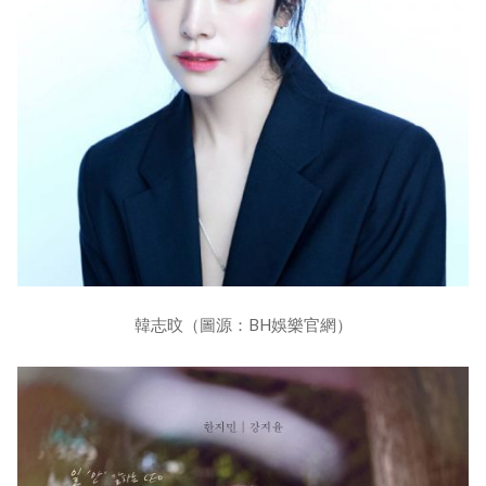
韓志旼（圖源：BH娛樂官網）