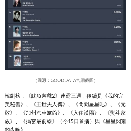
（圖源：GOODDATA官網截圖）
韓劇榜，《魷魚遊戲2》連霸三週，後續是《我的完
美秘書》、《玉世夫人傳》、《問問星星吧》、《元
敬》、《加州汽車旅館》、《入住漢陽》、《熨斗家
族》、《揭密最前線》（今15日首播）與《星星閃耀
的夜晚》。