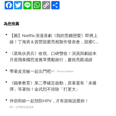
Facebook
Twitter
Line
WhatsApp
Copy
分
Link
享
為您推薦
【圖】Netflix 浪漫喜劇《我的荒糖戀愛》即將上
線！丁海寅＆賀營甜蜜亮相製作發表會，甜蜜CP
化學反應引期待
《菜鳥伙房兵》收視、口碑雙收！演員與劇組本
月底飛泰國芭達雅享獎勵旅行，慶祝亮眼成績
帶著皮克敏一起出門吧
PR・Pikmin Bloom
《鐵拳教育》第二季確定啟動，原著還有「未爆
彈」等著拍！金武烈不排除「打更大」
伴侶和妳一起預防HPV，才有資格說愛妳！
PR・台灣癌症基金會