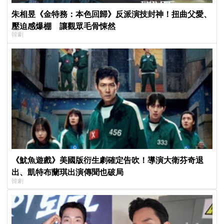
朱相昱《金特務：本色回歸》反派演技封神！扭曲父愛、
壓迫感爆棚 讓觀眾毛骨悚然
韓劇
《魷魚遊戲》美國版衍生劇確定告吹！導演大衛芬奇退
出、凱特布蘭琪出演傳聞也破局
韓劇