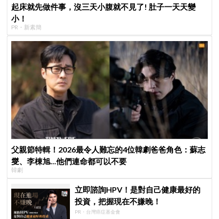
起床就先做件事，沒三天小腹就不見了! 肚子一天天變
小！
PR・新素簡
父親節特輯！2026最令人難忘的4位韓劇爸爸角色：蘇志
燮、李棟旭...他們連命都可以不要
韓劇
立即諮詢HPV！是對自己健康最好的
投資，把握現在不嫌晚！
PR・台灣癌症基金會