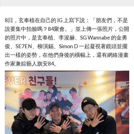
8日，玄奉植在自己的 IG 上寫下說：「朋友們，不是
說要集中拍臉嗎？84聚會。」並上傳一張照片，公開
的照片中，是玄奉植、李浚赫、SG Wannabe 的金勇
俊、SE7EN、柳演錫、Simon D 一起凝視著鏡頭並擺
出一樣的姿勢，在他們身後的橫幅上，還有網絡漫畫
作家兼綜藝人旗安84。