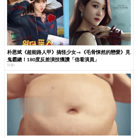
朴恩斌《超能路人甲》搞怪少女→《毛骨悚然的戀愛》見
鬼霸總！180度反差演技獲讚「信看演員」
韓劇