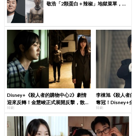
敬浩「2顆蛋白＋辣椒」地獄菜單，你
敢抄嗎？
Disney+《殺人者的購物中心2》劇情
李棟旭《殺人者的
迎來反轉！金慧峻正式展開反擊，散發
奪冠！Disney
韓劇
韓劇
「叔叔李棟旭」般強大氣場
紀錄