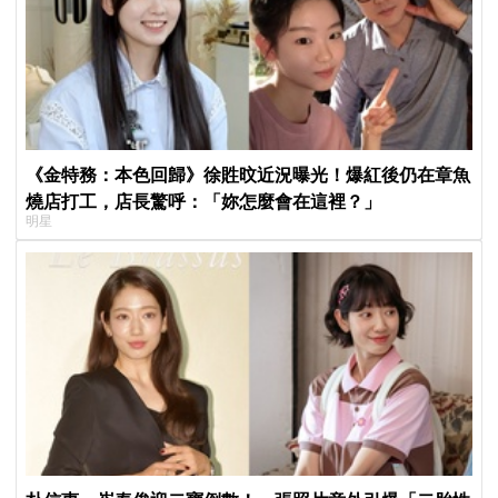
《金特務：本色回歸》徐貹旼近況曝光！爆紅後仍在章魚
燒店打工，店長驚呼：「妳怎麼會在這裡？」
明星