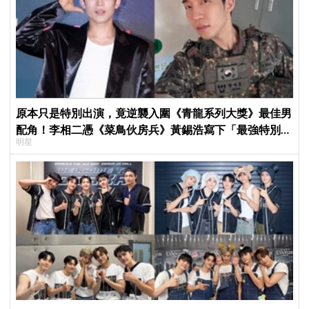
原本只是特別出演，竟逆襲入圍《青龍系列大獎》最佳男
配角！李相二憑《菜鳥伙房兵》黃錫浩寫下「最強特別出
明星
演」傳奇