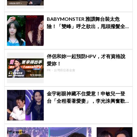
BABYMONSTER 雅譞舞台裝太危
險！「雙峰」呼之欲出，甩頭撥髮全
是護胸小動作！網：造型師出來謝罪
伴侶和妳一起預防HPV，才有資格說
愛妳！
PR・台灣癌症基金會
金宇彬眼神藏不住愛意！申敏兒一登
台「全程看著愛妻」，李光洙興奮歡
呼到被制止 XD