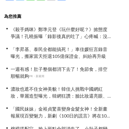
為您推薦
《殺手媽咪》鄭準元登《玩什麼好呢？》掀態度
爭議！孔曉振曝「錄影後真的吐了」心疼喊：沒
能救你
「李昇基、泰民全都能搞死！」車佳媛狂言錄音
曝光，搬家當天拒退105億保證金、糾紛再升級
一週有感！肚子整個都消下去了！免節食，排空
順暢就夠
PR・新素簡
濃妝也遮不住女神美貌！韓佳人挑戰中國網紅
妝，華麗造型曝光，韓網狂讚：臉比妝還亮眼、
太漂亮了
「國民妹妹」金裕貞驚喜變身金髮女神！全新畫
報展現百變魅力，新劇《100日的謊言》將在10月
首播
檸檬搭配它，臉上斑點全部消失了，小肚子都變