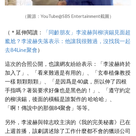
（圖源：YouTube@SBS Entertainment截圖）
（＊延伸閱讀：
「同齡朋友」李浚赫與柳演錫見面超
尷尬？李浚赫失落表示：他讓我很難過，沒找我一起
去84Line聚會
）
這次的合照公開，也讓網友紛紛表示：「李浚赫終於
加入了」、「看來難過是有用的」、「玄奉植像教授
一樣 顆顆顆顆」、「是因爲是40歲，所以伸了四根
手指嗎？著裝要求好像也是黑色的！」、「遵守約定
的柳演錫，後面的橫幅是誰製作的 哈哈哈」、
「啊！傳說中的那個84聚會」等等。
另外，李浚赫與韓志旼主演的《我的完美秘書》已在
上週首播，該劇講述除了工作什麼都不會的獵頭公司