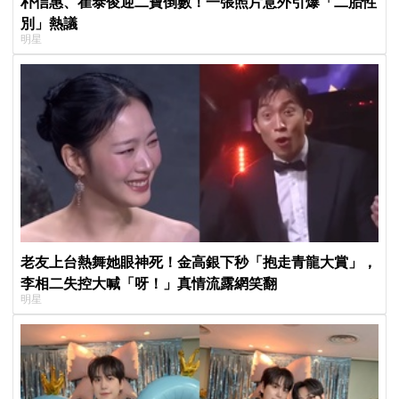
朴信惠、崔泰俊迎二寶倒數！一張照片意外引爆「二胎性
別」熱議
明星
老友上台熱舞她眼神死！金高銀下秒「抱走青龍大賞」，
李相二失控大喊「呀！」真情流露網笑翻
明星