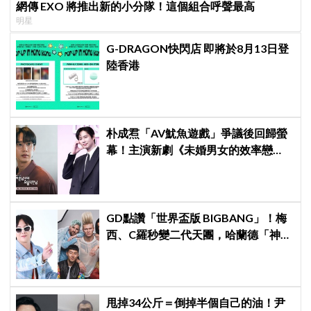
網傳 EXO 將推出新的小分隊！這個組合呼聲最高
明星
G-DRAGON快閃店 即將於8月13日登
陸香港
朴成焄「AV魷魚遊戲」爭議後回歸螢
幕！主演新劇《未婚男女的效率戀
愛》首度談復出心情：比以往更謹慎
GD點讚「世界盃版 BIGBANG」！梅
西、C羅秒變二代天團，哈蘭德「神還
原」太陽打坐名場面全網笑翻
甩掉34公斤＝倒掉半個自己的油！尹