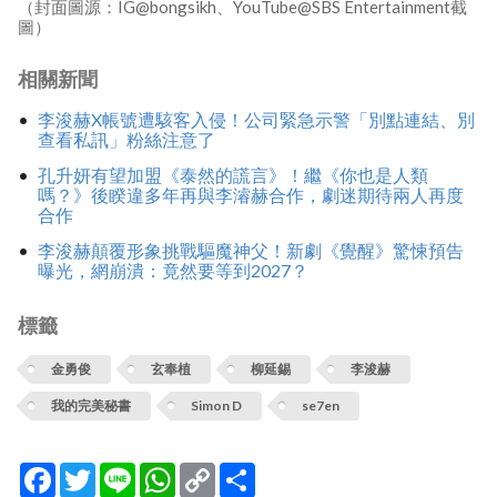
（封面圖源：IG@bongsikh、YouTube@SBS Entertainment截
圖）
相關新聞
李浚赫X帳號遭駭客入侵！公司緊急示警「別點連結、別
查看私訊」粉絲注意了
孔升妍有望加盟《泰然的謊言》！繼《你也是人類
嗎？》後睽違多年再與李濬赫合作，劇迷期待兩人再度
合作
李浚赫顛覆形象挑戰驅魔神父！新劇《覺醒》驚悚預告
曝光，網崩潰：竟然要等到2027？
標籤
金勇俊
玄奉植
柳延錫
李浚赫
我的完美秘書
Simon D
se7en
Facebook
Twitter
Line
WhatsApp
Copy
分
Link
享