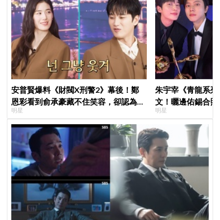
安普賢爆料《財閥X刑警2》幕後！鄭
朱宇宰《青龍系列
恩彩看到俞承豪藏不住笑容，卻認為安
文！曬邊佑錫合照
明星
明星
普賢只是「搞笑男」
一起站上頒獎舞台