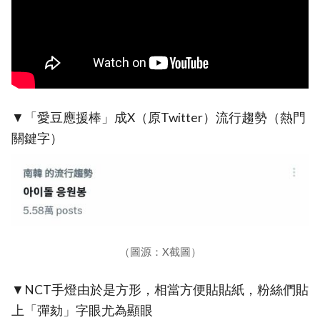
▼「愛豆應援棒」成X（原Twitter）流行趨勢（熱門
關鍵字）
（圖源：X截圖）
▼NCT手燈由於是方形，相當方便貼貼紙，粉絲們貼
上「彈劾」字眼尤為顯眼