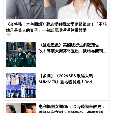
《金特務：本色回歸》蘇志燮難得談愛妻趙銀政！「不想
她只是某人的妻子」一句話展現滿滿尊重與愛
明星
《魷魚遊戲》美國版衍生劇確定告
吹！導演大衛芬奇退出、凱特布蘭琪
出演傳聞也破局
【多圖】《2026 SBS 歌謠大戰
SUMMER》藍地毯開跑！Red
Velvet、Stray Kids、ATEEZ、RIIZE
等愛豆登場
惠利揭開女團Girls' Day時期辛酸史：
點滴吊完立刻上直播舞台，失去意識