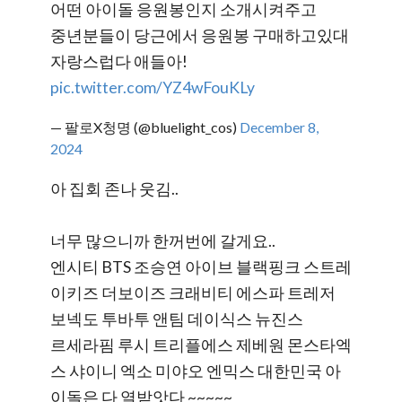
어떤 아이돌 응원봉인지 소개시켜주고
중년분들이 당근에서 응원봉 구매하고있대
자랑스럽다 애들아!
pic.twitter.com/YZ4wFouKLy
— 팔로X청명 (@bluelight_cos)
December 8,
2024
아 집회 존나 웃김..
너무 많으니까 한꺼번에 갈게요..
엔시티 BTS 조승연 아이브 블랙핑크 스트레
이키즈 더보이즈 크래비티 에스파 트레저
보넥도 투바투 앤팀 데이식스 뉴진스
르세라핌 루시 트리플에스 제베원 몬스타엑
스 샤이니 엑소 미야오 엔믹스 대한민국 아
이돌은 다 열받앗다 ~~~~~