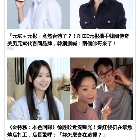
「元斌＋元彬」竟然合體了？！RIIZE元彬攜手韓國傳奇
美男元斌代言同品牌，韓網瘋喊：兩個帥哥來了！
明星
《金特務：本色回歸》徐貹旼近況曝光！爆紅後仍在章魚
燒店打工，店長驚呼：「妳怎麼會在這裡？」