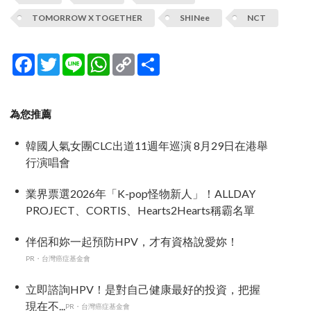
TOMORROW X TOGETHER
SHINee
NCT
Facebook
Twitter
Line
WhatsApp
Copy
分
Link
享
為您推薦
韓國人氣女團CLC出道11週年巡演 8月29日在港舉
行演唱會
業界票選2026年「K-pop怪物新人」！ALLDAY
PROJECT、CORTIS、Hearts2Hearts稱霸名單
伴侶和妳一起預防HPV，才有資格說愛妳！
PR・台灣癌症基金會
立即諮詢HPV！是對自己健康最好的投資，把握
現在不...
PR・台灣癌症基金會