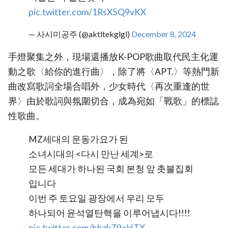
pic.twitter.com/1RsX5Q9vKX
— 사시미공주 (@aktltekglgl)
December 8, 2024
手燈聚集之外，現場還播放K-POP歌曲取代民主化運
動之歌〈給你的進行曲〉，除了將〈APT.〉等熱門新
曲改寫歌詞全場合唱外，少女時代〈再次重逢的世
界〉由於歌詞與氛圍切合，成為宛如「戰歌」的標誌
性歌曲。
MZ세대의 운동가요가 된
소녀시대의 <다시 만난 세계>로
모든 세대가 하나된 국회 본청 앞 촛불집회
입니다
이번 주 토요일 광장에서 우리 모두
하나되어 윤석열탄핵을 이루어냅시다!!!!
pic.twitter.com/hhzkZ9aHTX