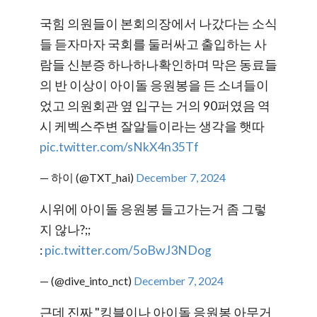
국힘 의원들이 본회의장에서 나갔다는 소식
들 듣자마자 국회를 둘러싸고 출입하는 사
람들 신분증 하나하나확인하며 막은 동료들
의 반 이상이 아이돌 응원봉을 든 소녀들이
었고 의원회관 옆 입구는 거의 90퍼였음 역
시 케벡스주변 잘알들이라는 생각을 햇따
pic.twitter.com/sNkX4n35Tf
— 하이 (@TXT_hai)
December 7, 2024
시위에 아이돌 응원봉 들고가는거 좀 그렇
지 않나?;;
:
pic.twitter.com/5oBwJ3NDog
— (@dive_into_nct)
December 7, 2024
근데 진짜 "킹블이나 아이돌 응원봉 아무거