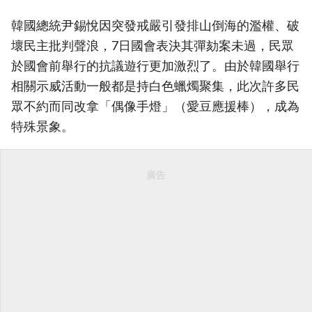
韓國總統尹錫悅因突發戒嚴引發排山倒海的濫權、破
壞民主批判聲浪，7日國會表決其彈劾案未過，民眾
於國會前舉行的抗議遊行更加激烈了。由於韓國舉行
相關示威活動一般都是持白色蠟燭聚集，此次許多民
眾不約而同改拿「偶像手燈」（愛豆應援棒），成為
特殊景象。
廣告