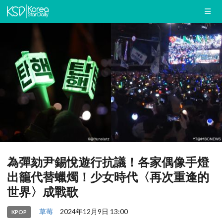
為彈劾尹錫悅遊行抗議！各家偶像手燈
出籠代替蠟燭！少女時代〈再次重逢的
世界〉成戰歌
草莓
2024年12月9日 13:00
KPOP