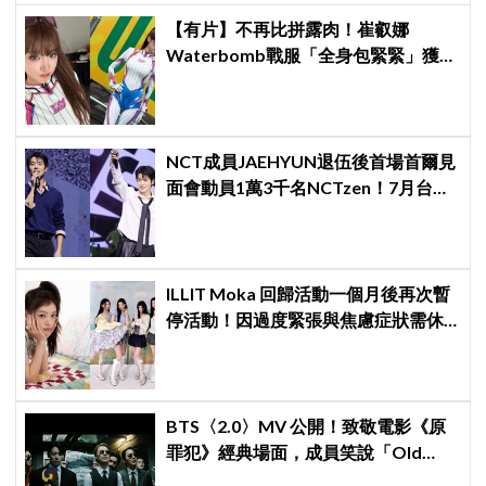
【有片】不再比拼露肉！崔叡娜
Waterbomb戰服「全身包緊緊」獲好
評，逆向操作炸翻全場：根本福音戰
士
NCT成員JAEHYUN退伍後首場首爾見
面會動員1萬3千名NCTzen！7月台北
場次即將登場
ILLIT Moka 回歸活動一個月後再次暫
停活動！因過度緊張與焦慮症狀需休
養，公司：將全力支持恢復健康
BTS〈2.0〉MV 公開！致敬電影《原
罪犯》經典場面，成員笑說「Old
BTS」的造型最難忘