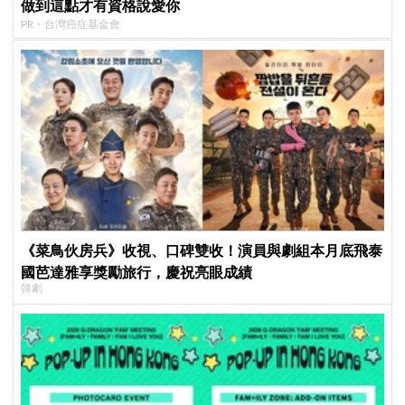
做到這點才有資格說愛你
PR・台灣癌症基金會
《菜鳥伙房兵》收視、口碑雙收！演員與劇組本月底飛泰
國芭達雅享獎勵旅行，慶祝亮眼成績
韓劇