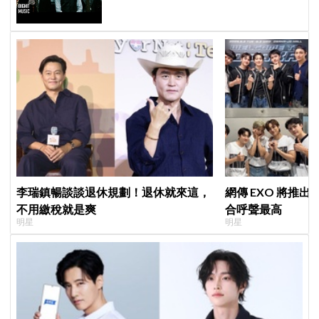
李瑞鎮暢談談退休規劃！退休就來這，
網傳 EXO 將推
不用繳稅就是爽
合呼聲最高
明星
明星