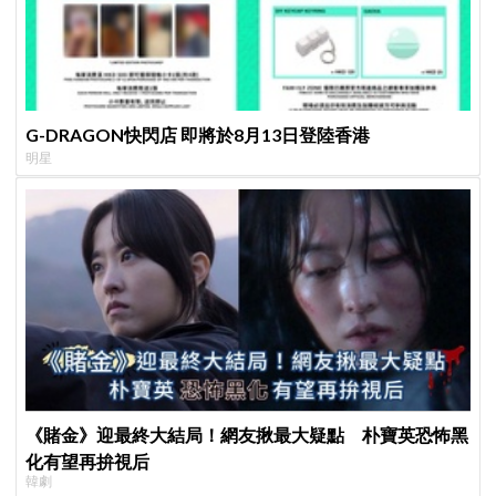
G-DRAGON快閃店 即將於8月13日登陸香港
明星
《賭金》迎最終大結局！網友揪最大疑點 朴寶英恐怖黑
化有望再拚視后
韓劇