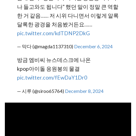
나 들고와도 됩니다" 했던 말이 정말 큰 역할
한 거 같음…… 저 시위 다니면서 이렇게 알록
달록한 광경을 처음봤거든요……
pic.twitter.com/kdTDNP2DkG
— 막다 (@magda1137310)
December 6, 2024
방금 엠비씨 뉴스데스크에 나온
kpop아이돌 응원봉의 물결
pic.twitter.com/fEwDaY1Dr0
— 시루 (@siroo65764)
December 8, 2024