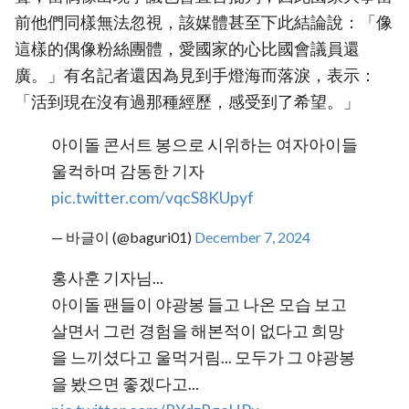
前他們同樣無法忽視，該媒體甚至下此結論說：「像
這樣的偶像粉絲團體，愛國家的心比國會議員還
廣。」有名記者還因為見到手燈海而落淚，表示：
「活到現在沒有過那種經歷，感受到了希望。」
아이돌 콘서트 봉으로 시위하는 여자아이들
울컥하며 감동한 기자
pic.twitter.com/vqcS8KUpyf
— 바글이 (@baguri01)
December 7, 2024
홍사훈 기자님...
아이돌 팬들이 야광봉 들고 나온 모습 보고
살면서 그런 경험을 해본적이 없다고 희망
을 느끼셨다고 울먹거림... 모두가 그 야광봉
을 봤으면 좋겠다고...