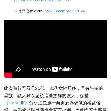
— 레종 (@twikth5169)
December 5, 2024
此次遊行可看見20代、30代女性居多，且有許多追
星族，讓人難以忽視這些族群的強大，媒體
《HeraldK》‎
分析追星族一向勇於為偶像的權益發
聲，當偶像出現爭議也會直言批判，因此國家大事當