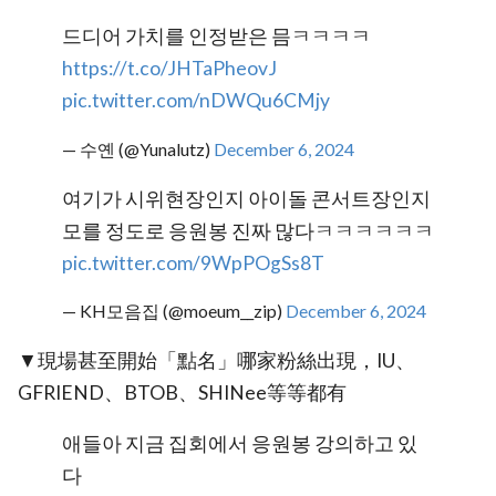
드디어 가치를 인정받은 믐ㅋㅋㅋㅋ
https://t.co/JHTaPheovJ
pic.twitter.com/nDWQu6CMjy
— 수옌 (@Yunalutz)
December 6, 2024
여기가 시위현장인지 아이돌 콘서트장인지
모를 정도로 응원봉 진짜 많다ㅋㅋㅋㅋㅋㅋ
pic.twitter.com/9WpPOgSs8T
— KH모음집 (@moeum__zip)
December 6, 2024
▼現場甚至開始「點名」哪家粉絲出現，IU、
GFRIEND、BTOB、SHINee等等都有
애들아 지금 집회에서 응원봉 강의하고 있
다