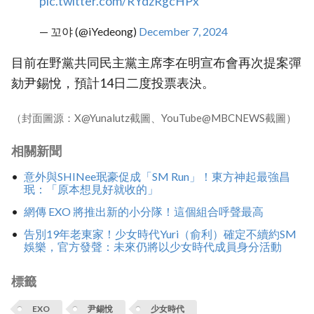
pic.twitter.com/RYdzRgcHPx
— 꼬야 (@iYedeong)
December 7, 2024
目前在野黨共同民主黨主席李在明宣布會再次提案彈
劾尹錫悅，預計14日二度投票表決。
（封面圖源：X@Yunalutz截圖、YouTube@MBCNEWS截圖）
相關新聞
意外與SHINee珉豪促成「SM Run」！東方神起最強昌
珉：「原本想見好就收的」
網傳 EXO 將推出新的小分隊！這個組合呼聲最高
告別19年老東家！少女時代Yuri（俞利）確定不續約SM
娛樂，官方發聲：未來仍將以少女時代成員身分活動
標籤
EXO
尹錫悅
少女時代