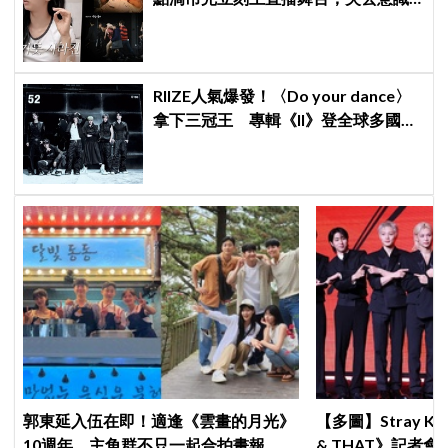
仍硬撐完表演
RIIZE人氣爆發！〈Do your dance〉
拿下三冠王 專輯《II》登全球多國排
行榜冠軍
郭東延入伍在即！適逢《雲畫的月光》
【多圖】Stray K
10週年，主角群不只一起合拍畫報，還
& THAT》記者