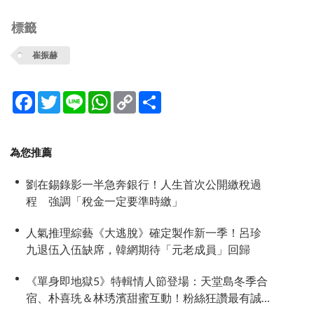
標籤
崔振赫
Facebook
Twitter
Line
WhatsApp
Copy
分
Link
享
為您推薦
劉在錫錄影一半急奔銀行！人生首次公開繳稅過
程 強調「稅金一定要準時繳」
人氣推理綜藝《大逃脫》確定製作新一季！呂珍
九退伍入伍缺席，韓網期待「元老成員」回歸
《單身即地獄5》特輯情人節登場：天堂島冬季合
宿、朴喜珗＆林琇濱甜蜜互動！粉絲狂讚最有誠