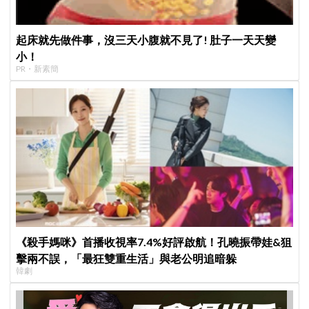
起床就先做件事，沒三天小腹就不見了! 肚子一天天變
小！
PR・新素簡
《殺手媽咪》首播收視率7.4%好評啟航！孔曉振帶娃&狙
擊兩不誤，「最狂雙重生活」與老公明追暗躲
韓劇