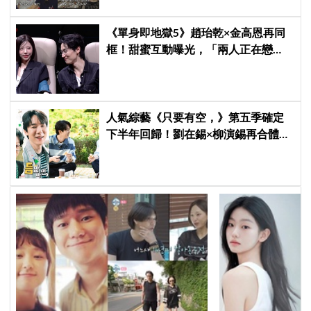
《單身即地獄5》趙珆乾×金高恩再同
框！甜蜜互動曝光，「兩人正在戀
愛？」預告吊足觀眾胃口
人氣綜藝《只要有空，》第五季確定
下半年回歸！劉在錫×柳演錫再合體，
觀眾敲碗「收視妖精」車太鉉再次登
場 XD