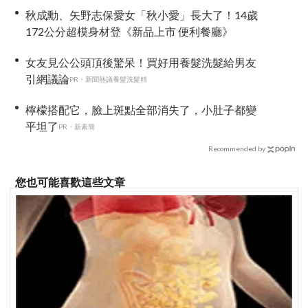
意戀綜售後
秋成勳、矢野志保愛女「秋小愛」長大了！14歲
172公分超模身材登《新品上市 便利餐廳》
女友見公公頭頂後驚呆！買好用養髮洗髮給男友
引網議論
PR・新聞熱議養髮洗髮精
檸檬搭配它，臉上斑點全部消失了，小肚子都變
平坦了
PR・新素簡
Recommended by
您也可能喜歡這些文章