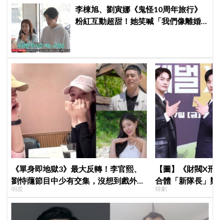
李棟旭、劉寅娜《鬼怪10周年旅行》
粉紅互動超甜！她笑喊「我們像離婚
多年的夫妻」
《單身即地獄3》最大反轉！李官熙、
【圖】《財閥X刑
劉恃蘟節目中少有交集，沒想到戲外低
合體「新隊長」鄭
明星
韓劇
調交往成真，甜蜜約會照曝光
比槍」霸氣爆棚