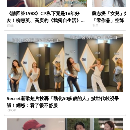
《請回答1988》CP私下竟是16年好
蘇志燮「女兒」爆
友！柳惠英、高庚杓《我獨自生活》預
「零作品」空降《
綜藝
明星
告公開，暖心互動掀回憶殺
片被挖出網驚呆：
Secret新歌短片挨轟「醜化50多歲的人」掀世代歧視爭
議！網怒：看了很不舒服
KPOP