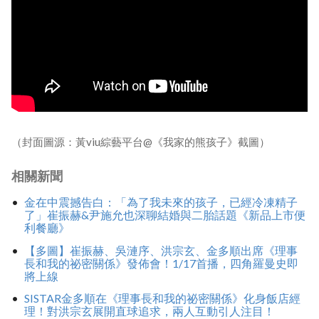
（封面圖源：黃viu綜藝平台@《我家的熊孩子》截圖）
相關新聞
金在中震撼告白：「為了我未來的孩子，已經冷凍精子
了」崔振赫&尹施允也深聊結婚與二胎話題《新品上市便
利餐廳》
【多圖】崔振赫、吳漣序、洪宗玄、金多順出席《理事
長和我的祕密關係》發佈會！1/17首播，四角羅曼史即
將上線
SISTAR金多順在《理事長和我的祕密關係》化身飯店經
理！對洪宗玄展開直球追求，兩人互動引人注目！