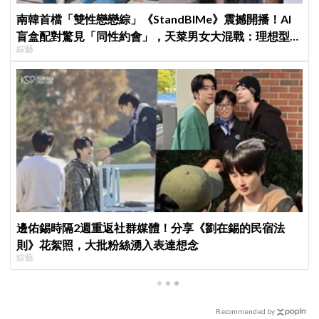
南韓首檔「雙性戀戀綜」《StandBIMe》震撼開播！AI
盲盒配對驚見「同性約會」，天菜男女大混戰：理想型撞
綜藝
衫了！
邊佑錫時隔2週重返社群媒體！分享《劉在錫的民宿法
則》花絮照，大批粉絲湧入表達想念
綜藝
Recommended by