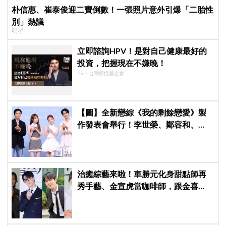
朴信惠、崔泰俊迎二寶倒數！一張照片意外引爆「二胎性
別」熱議
明星
立即諮詢HPV！是對自己健康最好的
投資，把握現在不嫌晚！
PR・台灣癌症基金會
【圖】全新戀綜《我的剩餘戀愛》製
作發表會舉行！李世榮、鄭容和、
SEVENTEEN DK、崔叡娜組成主持陣
容
治癒綜藝來啦！車勝元化身甜點師再
秀手藝、金宣虎當咖啡師，跟金喜
愛、李基澤一起開《Bonjour麵包店》