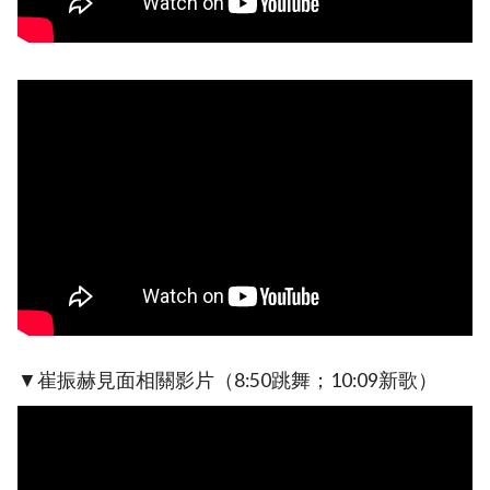
▼崔振赫見面相關影片（8:50跳舞；10:09新歌）