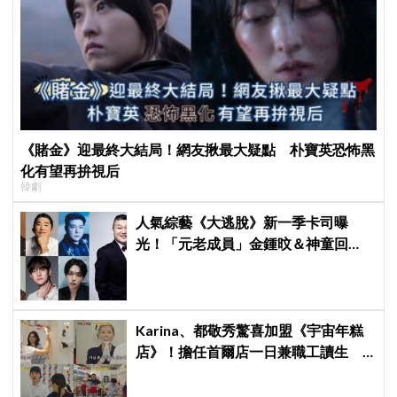
《賭金》迎最終大結局！網友揪最大疑點 朴寶英恐怖黑
化有望再拚視后
韓劇
人氣綜藝《大逃脫》新一季卡司曝
光！「元老成員」金鍾旼＆神童回
歸，SEVENTEEN 勝寛驚喜加盟，姜
鎬童缺席成最大焦點
Karina、都敬秀驚喜加盟《宇宙年糕
店》！擔任首爾店一日兼職工讀生
李泳知一句話意外成真