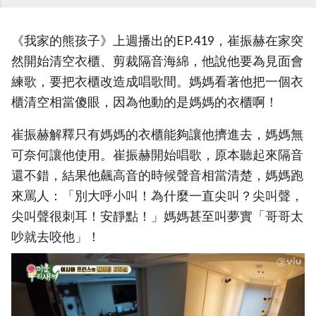
《我家的熊孩子》上週播出的EP.419，崔振赫在家突
然開始清空衣櫃、剪裁隔音海綿，他說他要為見面會
練歌，要把衣櫃改造成唱歌間。媽媽看著他把一個衣
櫃清空相當傻眼，因為他動的是媽媽的衣櫃啊！
崔振赫解釋只有媽媽的衣櫃能夠讓他擠進去，媽媽無
可奈何讓他使用。崔振赫開始唱歌，原本聽起來隔音
還不錯，結果他飆高音的時候聲音相當清楚，媽媽跑
來罵人：「別大呼小叫！為什麼一直尖叫？尖叫聲，
尖叫聲很刺耳！安靜點！」媽媽甚至叫夢實「哥哥太
吵就去咬他」！