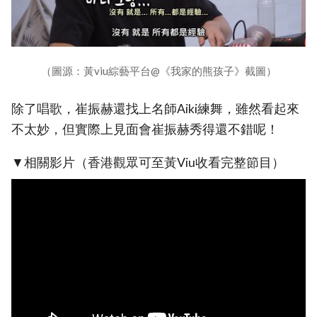
（圖源：黃viu綜藝平台@《我家的熊孩子》截圖）
除了唱歌，崔振赫還找上名師Aiki練舞，雖然看起來
不太妙，但實際上見面會崔振赫秀得還不錯呢！
▼相關影片（香港觀眾可至黃Viu收看完整節目）