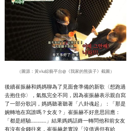
（圖源：黃viu綜藝平台@《我家的熊孩子》截圖）
後續崔振赫和媽媽聊為了見面會準備的新歌〈想跑過
去抱住你〉，氣氛完全不同，因為崔振赫表示親自寫
了一部分歌詞，媽媽聽著聽著「八卦魂起」：「那是
婉轉地在寫誰嗎？女友？」崔振赫不好意思回應：
「都是經驗…………」結果媽媽話鋒一轉問他和前女友
有沒有金錢往來，崔振赫老實說「沒借過但有給