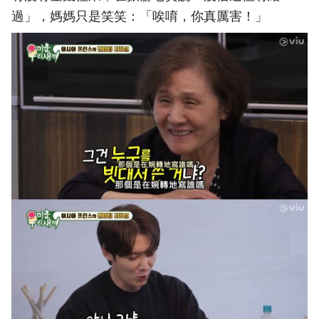
過」，媽媽只是笑笑：「唉唷，你真厲害！」