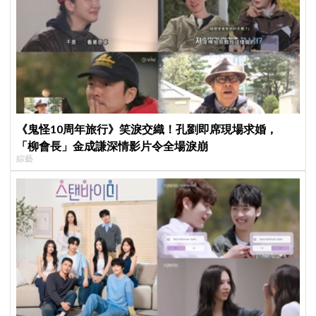
《鬼怪10周年旅行》笑淚交織！孔劉即席現場求婚，
「柳會長」金成謙深情影片令全場淚崩
綜藝