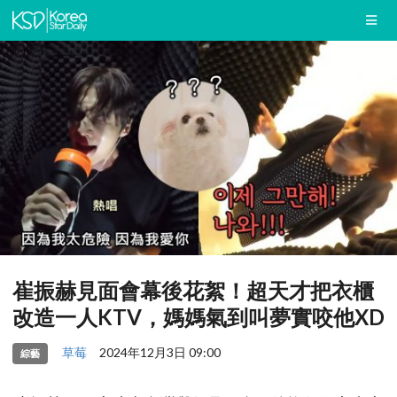
崔振赫見面會幕後花絮！超天才把衣櫃
改造一人KTV，媽媽氣到叫夢實咬他XD
草莓
2024年12月3日 09:00
綜藝