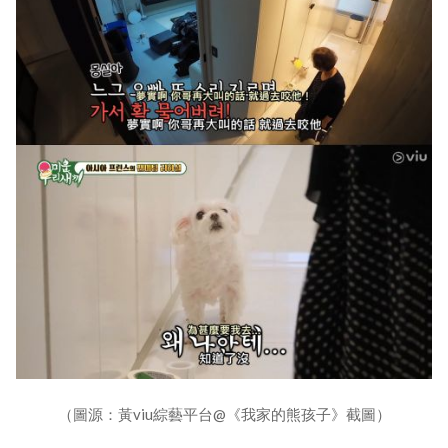
（圖源：黃viu綜藝平台@《我家的熊孩子》截圖）