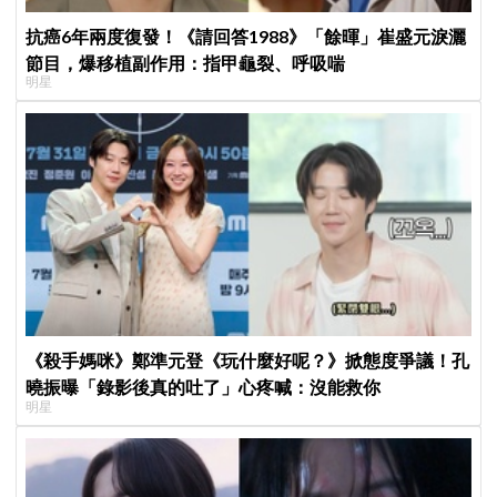
抗癌6年兩度復發！《請回答1988》「餘暉」崔盛元淚灑
節目，爆移植副作用：指甲龜裂、呼吸喘
明星
《殺手媽咪》鄭準元登《玩什麼好呢？》掀態度爭議！孔
曉振曝「錄影後真的吐了」心疼喊：沒能救你
明星