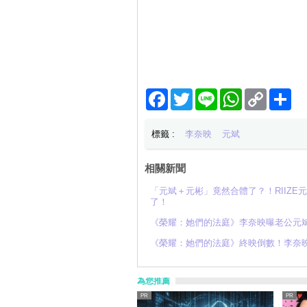
Facebook
Twitter
Line
WhatsApp
Copy
分
Link
享
標籤 :
李奈映
元斌
相關新聞
「元斌＋元彬」竟然合體了？！RIIZ
了！
《榮耀：她們的法庭》李奈映曝老公元斌
《榮耀：她們的法庭》終映倒數！李奈
為您推薦