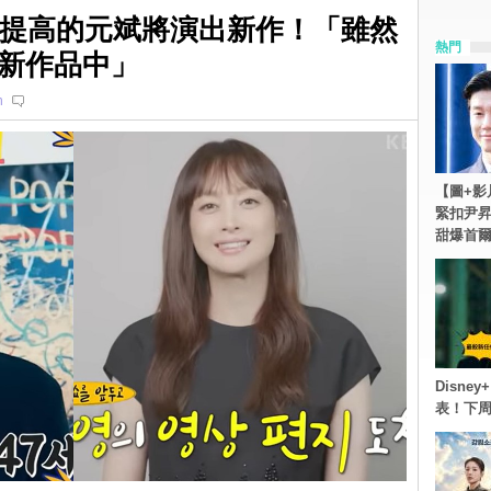
斷提高的元斌將演出新作！「雖然
熱門
新作品中」
n
【圖+影
緊扣尹昇
甜爆首
Disn
表！下