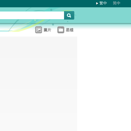
繁中
简中
圖片
星檔