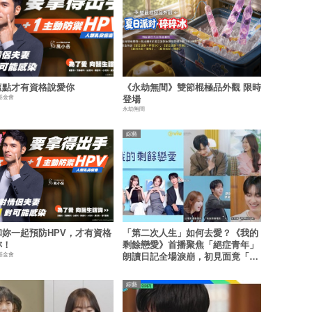
這點才有資格說愛你
《永劫無間》雙節棍極品外觀 限時
基金會
登場
永劫無間
綜藝
和妳一起預防HPV，才有資格
「第二次人生」如何去愛？《我的
妳！
剩餘戀愛》首播聚焦「絕症青年」
基金會
朗讀日記全場淚崩，初見面竟「撞
見舊識」！
綜藝