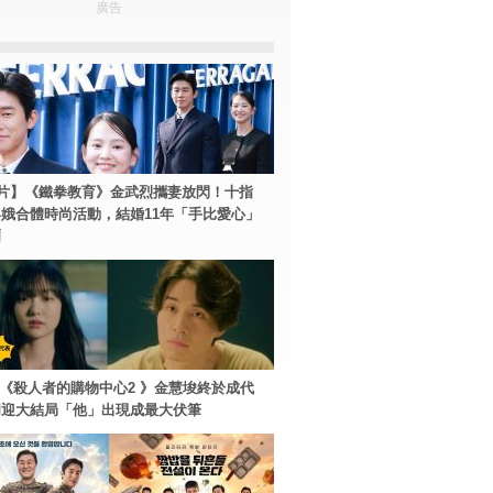
廣告
片】《鐵拳教育》金武烈攜妻放閃！十指
娥合體時尚活動，結婚11年「手比愛心」
爾
ey+《殺人者的購物中心2 》金慧埈終於成代
周迎大結局「他」出現成最大伏筆