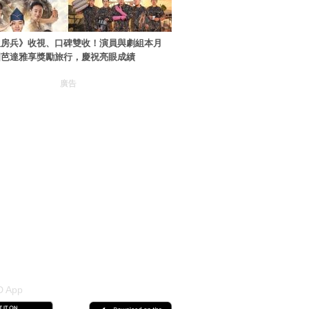
伙房兵》收視、口碑雙收！演員與劇組本月
國芭達雅享獎勵旅行，慶祝亮眼成績
廣告
 App