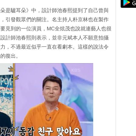
的耳朵是驢耳朵》中，設計師池春熙提到了自己曾與
況，引發觀眾們的關注。名主持人朴京林也在製作
要見到的一位演員，MC全炫茂也說就連藝人也很
友設計師池春熙則表示，並非元斌本人不願意拍攝
壓力，不過最近似乎一直在看劇本。這樣的說法令
斌的復出。