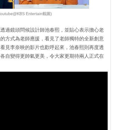
outube@KBS Entertain截圖)
地透過鏡頭問候設計師池春熙，並貼心表示擔心老
樣的方式為老師應援，看見了老師獨特的全新創意
賓看見李奈映的影片也歡呼起來，池春熙則再度透
都各自變得更帥氣更美，令大家更期待兩人正式在