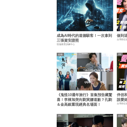
成為AI時代的道德駭客！一次拿到
做到
台灣癌症
三張資安證照
恆逸教育訓練中心
綜藝
《鬼怪10週年旅行》首集預告藏驚
伴侶
喜！李棟旭突向劉寅娜道歉？孔劉
說愛
台灣癌症
＆金高銀重現經典名場面！
綜藝