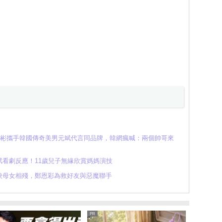
E元彬攜手韓國傳奇美男元斌代言同品牌，韓網瘋喊：兩個帥哥來
看劇反應！11歲兒子無緣欣賞媽媽演技
映母女相殘，鄭恩彩為救好友與惡魔聯手