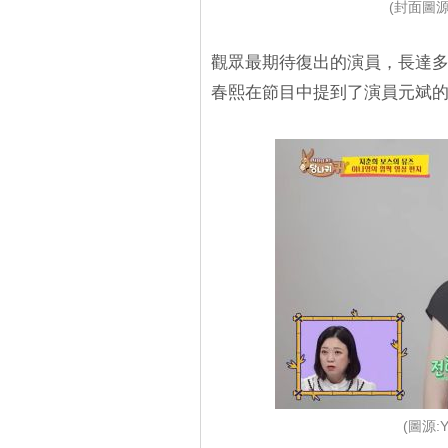
(封面圖源:Y
觀眾最期待復出的演員，長達
春熙在節目中提到了演員元斌
(圖源:Y