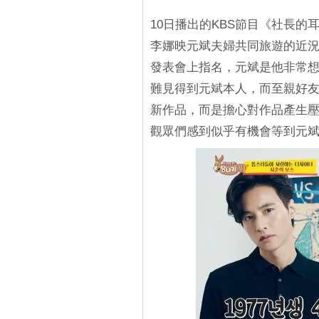
10日播出的KBS節目《社長
李娜映元斌夫婦共同旅遊的近
發表會上指名，元斌是他非常想
難見得到元斌本人，而至親好
新作品，而是擔心對作品產生
觀眾們感到似乎有機會等到元