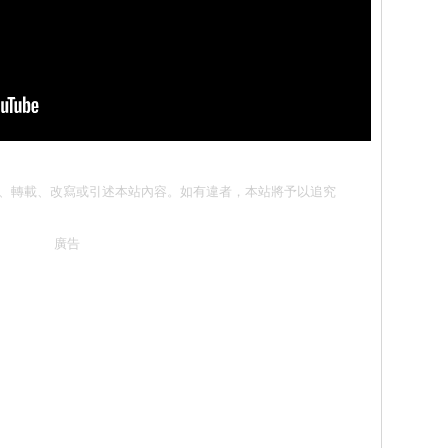
請勿抄襲、轉載、改寫或引述本站內容。如有違者，本站將予以追究
廣告