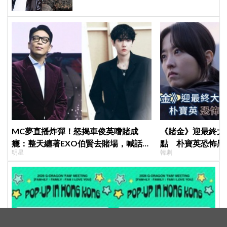
別出演」傳奇
MC夢直播炸彈！怒揭車俊英嗜賭成
《賭金》迎最終大
癮：整天纏著EXO伯賢去賭場，喊話
點 朴寶英恐怖黑
明星
韓劇
「伯賢啊，男人就是要會賭」