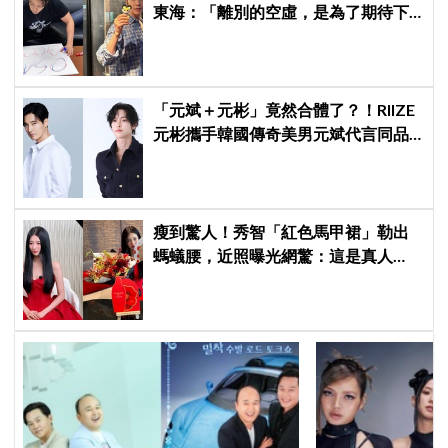
東海：「離別的空虛，是為了期待下
次再見」
「元斌＋元彬」竟然合體了？！RIIZE
元彬攜手韓國傳奇美男元斌代言同品
牌，韓網瘋喊：兩個帥哥來了！
瘦到驚人！秀智「紅色馬甲裙」勒出
螞蟻腰，近照曝光網驚：這是真人
嗎？