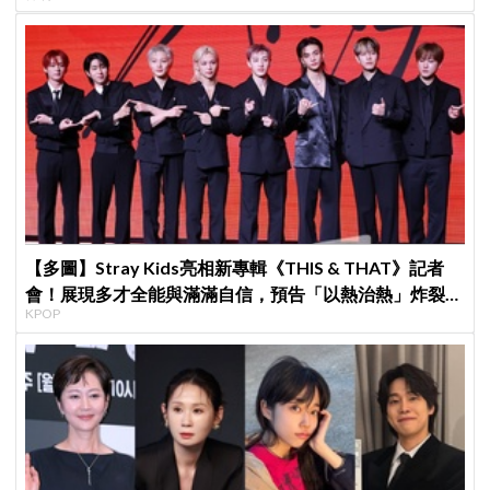
【多圖】Stray Kids亮相新專輯《THIS & THAT》記者
會！展現多才全能與滿滿自信，預告「以熱治熱」炸裂夏
KPOP
日音樂圈