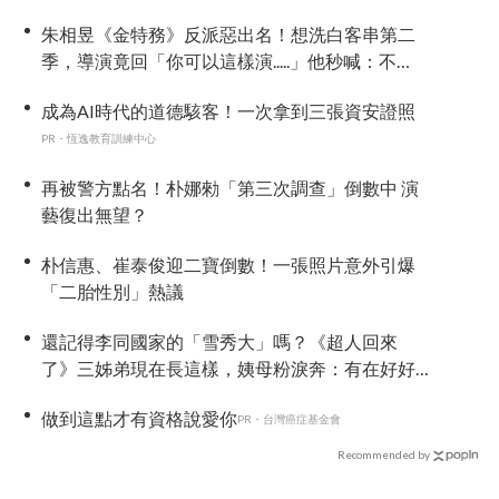
朱相昱《金特務》反派惡出名！想洗白客串第二
季，導演竟回「你可以這樣演.....」他秒喊：不
要！
成為AI時代的道德駭客！一次拿到三張資安證照
PR・恆逸教育訓練中心
再被警方點名！朴娜勑「第三次調查」倒數中 演
藝復出無望？
朴信惠、崔泰俊迎二寶倒數！一張照片意外引爆
「二胎性別」熱議
還記得李同國家的「雪秀大」嗎？《超人回來
了》三姊弟現在長這樣，姨母粉淚奔：有在好好
長大
做到這點才有資格說愛你
PR・台灣癌症基金會
Recommended by