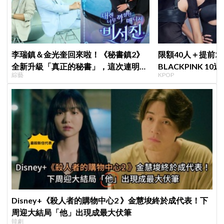
李瑞鎮＆金光奎回來啦！《秘書鎮2》
限額40人＋提前2
全新升級「真正的秘書」，這次連明星
BLACKPINK 1
綜藝
KPOP
私生活都包辦！8月28日首播
衍」，YG急證實
Disney+《殺人者的購物中心2 》金慧埈終於成代表！下
周迎大結局「他」出現成最大伏筆
韓劇