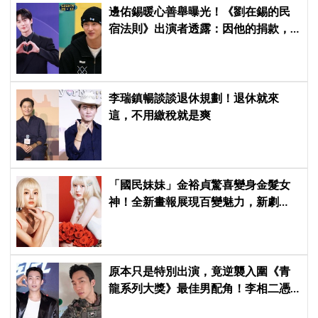
邊佑錫暖心善舉曝光！《劉在錫的民
宿法則》出演者透露：因他的捐款，
兒童患者順利完成治療
李瑞鎮暢談談退休規劃！退休就來
這，不用繳稅就是爽
「國民妹妹」金裕貞驚喜變身金髮女
神！全新畫報展現百變魅力，新劇
《100日的謊言》將在10月首播
原本只是特別出演，竟逆襲入圍《青
龍系列大獎》最佳男配角！李相二憑
《菜鳥伙房兵》黃錫浩寫下「最強特