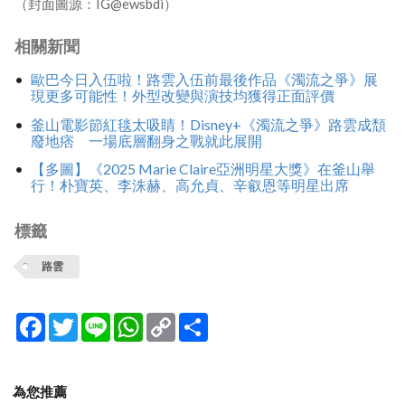
（封面圖源：IG@ewsbdi）
相關新聞
歐巴今日入伍啦！路雲入伍前最後作品《濁流之爭》展
現更多可能性！外型改變與演技均獲得正面評價
釜山電影節紅毯太吸睛！Disney+《濁流之爭》路雲成頹
廢地痞 一場底層翻身之戰就此展開
【多圖】《2025 Marie Claire亞洲明星大獎》在釜山舉
行！朴寶英、李洙赫、高允貞、辛叡恩等明星出席
標籤
路雲
Facebook
Twitter
Line
WhatsApp
Copy
分
Link
享
為您推薦