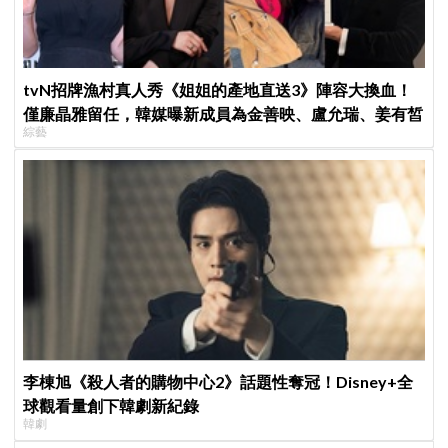
tvN招牌漁村真人秀《姐姐的產地直送3》陣容大換血！
僅廉晶雅留任，韓媒曝新成員為金善映、盧允瑞、姜有皙
綜藝
李棟旭《殺人者的購物中心2》話題性奪冠！Disney+全
球觀看量創下韓劇新紀錄
韓劇