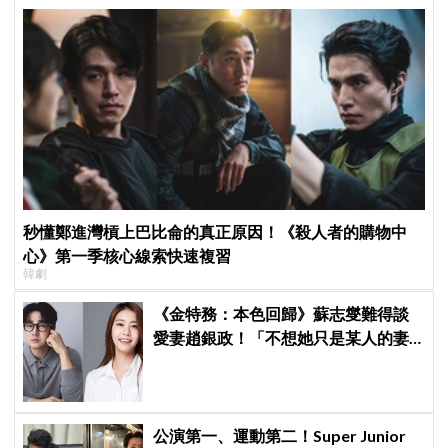
秒懂鄭進灣槓上巴比侖的真正原因！《殺人者的購物中
心》第一季核心線索快速複習
韓劇
《金特務：本色回歸》蘇志燮難得談
愛妻趙銀政！「不想她只是某人的妻
子」一句話展現滿滿尊重與愛
公演第一、運動第二！Super Junior