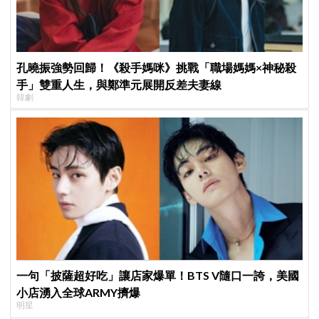
孔曉振強勢回歸！《殺手媽咪》挑戰「職場媽媽×神秘殺
手」雙重人生，與鄭準元展開反差夫妻線
韓劇
一句「披薩超好吃」讓店家爆單！BTS V隨口一誇，美國
小店湧入全球ARMY擠爆
明星