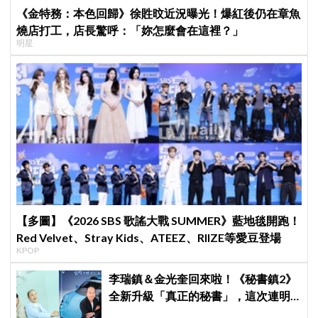
《金特務：本色回歸》徐貹旼近況曝光！爆紅後仍在章魚
燒店打工，店長驚呼：「妳怎麼會在這裡？」
明星
【多圖】《2026 SBS 歌謠大戰 SUMMER》藍地毯開跑！
Red Velvet、Stray Kids、ATEEZ、RIIZE等愛豆登場
KPOP
李瑞鎮＆金光奎回來啦！《秘書鎮2》
全新升級「真正的秘書」，這次連明
星私生活都包辦！8月28日首播