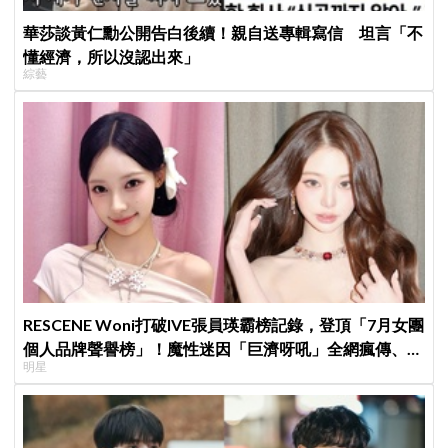
華莎談黃仁勳公開告白後續！親自送專輯寫信 坦言「不
懂經濟，所以沒認出來」
綜藝
RESCENE Woni打破IVE張員瑛霸榜記錄，登頂「7月女團
個人品牌聲譽榜」！魔性迷因「巨濟呀吼」全網瘋傳、逆
明星
襲Melon第一