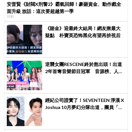
安普賢《財閥X刑警2》霸氣回歸！豪砸資金、動作戲全
面升級 放話：這次要超越第一季
韓劇
《賭金》迎最終大結局！網友揪最大
疑點 朴寶英恐怖黑化有望再拚視后
逆襲女團RESCENE終於熬出頭！出道
2年首奪音樂節目冠軍 音源榜、人氣
雙雙爆發
經紀公司證實了！SEVENTEEN 淨漢 X
Joshua 10月夢幻分隊出道，團員「最
新兵役現況」一次看