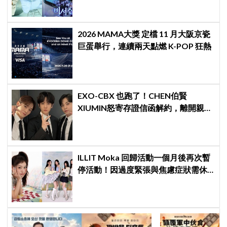
2026 MAMA大獎 定檔 11 月大阪京瓷
巨蛋舉行，連續兩天點燃 K-POP 狂熱
EXO-CBX 也跑了！CHEN伯賢
XIUMIN怒寄存證信函解約，離開親手
創立的 INB100
ILLIT Moka 回歸活動一個月後再次暫
停活動！因過度緊張與焦慮症狀需休
養，公司：將全力支持恢復健康