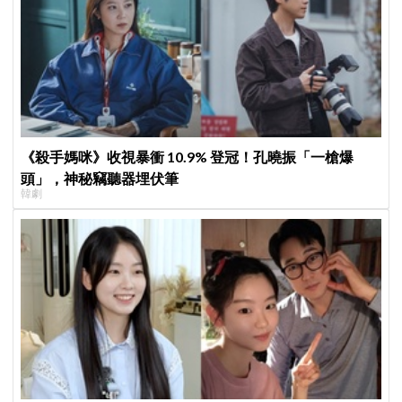
《殺手媽咪》收視暴衝 10.9% 登冠！孔曉振「一槍爆
頭」，神秘竊聽器埋伏筆
韓劇