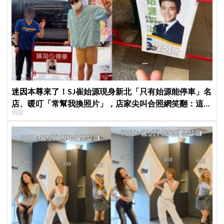
迷因本尊來了！SJ崔始源現身新北「只有始源能停車」名
店、暖叮「常幫我換照片」，店家尖叫合照網笑翻：這輩
明星
子不能脫粉了