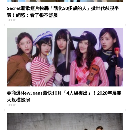
Secret新歌短片挨轟「醜化50多歲的人」掀世代歧視爭
議！網怒：看了很不舒服
KPOP
券商爆NewJeans最快10月「4人組復出」！2028年展開
大規模巡演
KPOP