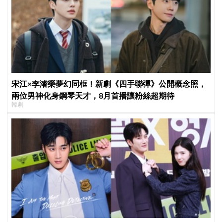
宋江×李濬榮夢幻同框！新劇《四手聯彈》公開概念照，
兩位男神化身鋼琴天才，8月首播讓粉絲超期待
韓劇