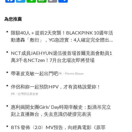
Link
享
為您推薦
限額40人＋提前2天突襲！BLACKPINK 10週年活
動遭轟「敷衍」，YG急證實：4人確定完全體出
席
NCT成員JAEHYUN退伍後首場首爾見面會動員1
萬3千名NCTzen！7月台北場次即將登場
帶著皮克敏一起出門吧
PR・Pikmin Bloom
伴侶和妳一起預防HPV，才有資格說愛妳！
PR・台灣癌症基金會
惠利揭開女團Girls' Day時期辛酸史：點滴吊完立
刻上直播舞台，失去意識仍硬撐完表演
BTS 發佈〈2.0〉MV預告，向經典電影《原罪