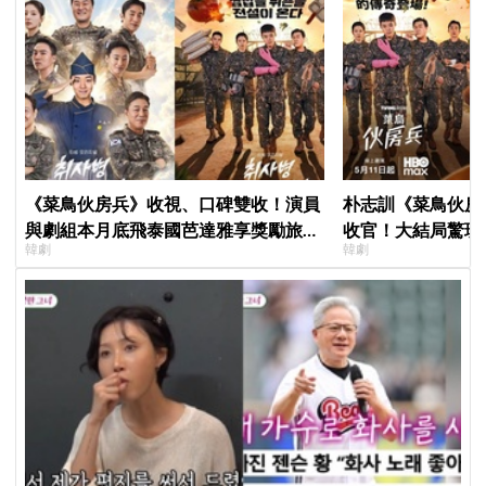
《菜鳥伙房兵》收視、口碑雙收！演員
朴志訓《菜鳥伙房兵
與劇組本月底飛泰國芭達雅享獎勵旅
收官！大結局驚現
韓劇
韓劇
行，慶祝亮眼成績
蛋，劇迷瘋狂敲碗