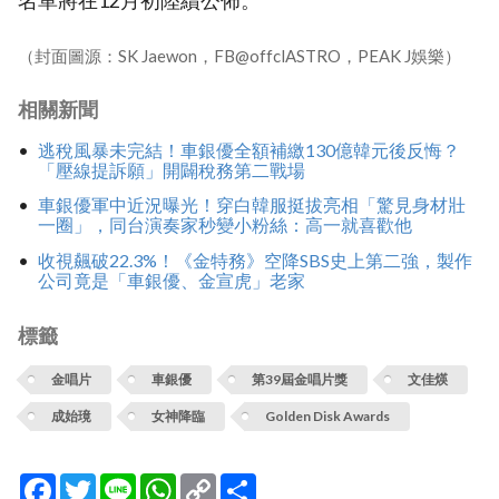
名單將在12月初陸續公佈。
（封面圖源：SK Jaewon，FB@offclASTRO，PEAK J娛樂）
相關新聞
逃稅風暴未完結！車銀優全額補繳130億韓元後反悔？
「壓線提訴願」開闢稅務第二戰場
車銀優軍中近況曝光！穿白韓服挺拔亮相「驚見身材壯
一圈」，同台演奏家秒變小粉絲：高一就喜歡他
收視飆破22.3%！《金特務》空降SBS史上第二強，製作
公司竟是「車銀優、金宣虎」老家
標籤
金唱片
車銀優
第39屆金唱片獎
文佳煐
成始璄
女神降臨
Golden Disk Awards
Facebook
Twitter
Line
WhatsApp
Copy
分