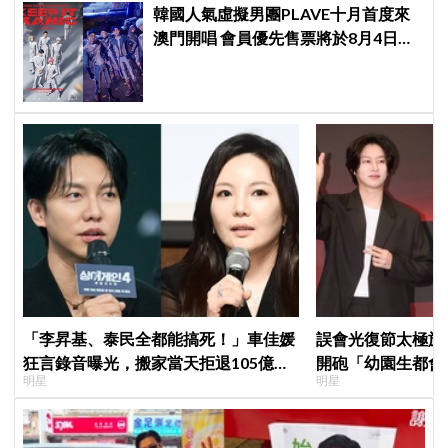
韓國人氣虛擬男團PLAVE十月首度來
澳門開唱 會員優先售票將於8月4日開
始 公開售票將於8月5日發售
「李昇基、泰民全都能搞死！」車佳媛
誤會光復節太極旗
狂言錄音曝光，搬家當天拒退105億保
開砲「幼園生都會
明星
明星
證金、糾紛再升級
歉：是我蠢